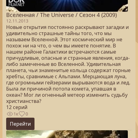
Вселенная / The Universe / Сезон 4 (2009)
12.11.2013
Новые открытия постоянно раскрывают загадки и
удивительно страшные тайны того, что мы
называем Вселенной. Этот космический мир не
похож ни на что, о чем вы имеете понятие. В
нашем районе Галактики встречаются самые
причудливые, опасные и странные явления, когда-
либо замеченные во Вселенной. Удивительная
планета, чьи знаменитые кольца содержат горные
хребты, сравнимые с Альпами. Мерцающая луна,
где огромными гейзерами вырываются вода и лед.
Была ли причиной потопа комета, упавшая в
океан? Мог ли огненный метеор изменить судьбу
христианства?
12 серий
1к
0
Перейти