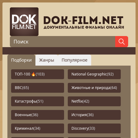
Подборки
Жанры
Популярное
ТОП-100 🔥
(103)
National Geographic
(92)
BBC
(65)
Животные и природа
(64)
Катастрофы
(51)
Netflix
(42)
Военные
(36)
История
(36)
Криминал
(34)
Discovery
(33)