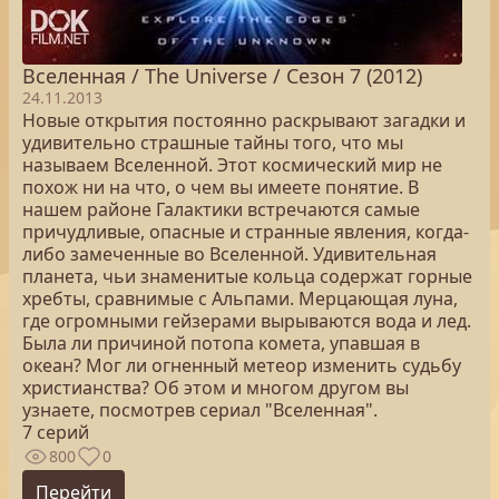
Вселенная / The Universe / Сезон 7 (2012)
24.11.2013
Новые открытия постоянно раскрывают загадки и
удивительно страшные тайны того, что мы
называем Вселенной. Этот космический мир не
похож ни на что, о чем вы имеете понятие. В
нашем районе Галактики встречаются самые
причудливые, опасные и странные явления, когда-
либо замеченные во Вселенной. Удивительная
планета, чьи знаменитые кольца содержат горные
хребты, сравнимые с Альпами. Мерцающая луна,
где огромными гейзерами вырываются вода и лед.
Была ли причиной потопа комета, упавшая в
океан? Мог ли огненный метеор изменить судьбу
христианства? Об этом и многом другом вы
узнаете, посмотрев сериал "Вселенная".
7 серий
800
0
Перейти