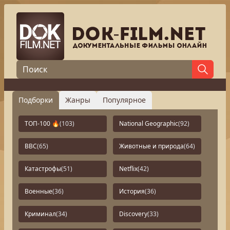
Подборки
Жанры
Популярное
ТОП-100 🔥
(103)
National Geographic
(92)
BBC
(65)
Животные и природа
(64)
Катастрофы
(51)
Netflix
(42)
Военные
(36)
История
(36)
Криминал
(34)
Discovery
(33)