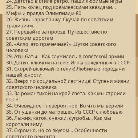
24. Детство в стиле ретро. Наши любимые игры
25. Пять колец под кремлевскими звездами...
Мифы и правда Олимпиады-80
26. Жизнь нараспашку. Скучая по советским
традициям…
27. Передайте за проезд. Путешествие по
советским дорогам
28. «Алло, это прачечная?» Шутки советского
человека
29. Аты-баты... Как служилось в советской армии
30. Дети с ключом на шее. Игры рожденных в СССР
31. Скорей включайте телик! Любимые передачи
нашей юности
32. Вверх по социальной лестнице! Ступени жизни
советского человека
33. За романтикой на край света. Как мы строили
СССР
34. Очевидное - невероятное. Во что мы верили
35. От ушанки до матрешек. Из СССР с любовью
36. Лыжня, каток, снежки, сугробы... Как мы
коротали зиму
37. Скромно, но со вкусом... Особенности
советского ремонта