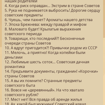
наших родителей
4. Когда риск оправдан… Экстрим в стране Советов
5. Рука не поднимается выбросить! Дорогие сердцу
советские предметы
6. Чуешь, чем пахнет? Ароматы нашего детства
7. Эпоха Брежнева: между правдой и мифом
8. Маловато будет! Крылатые выражения
советского периода
9. Товарищи, кто последний?! Бесконечные
очереди страны Советов
10. А вдруг пригодится?! Привычки родом из СССР
11. Мелочь, а приятно! Когда копейки были
деньгами
12. Любимые шесть соток… Советская дачная
романтика
14. Предъявите документы, гражданин! «Корочки»
страны Советов
15. А вы их помните? Странные предметы
советского быта
16. Вовсе не «деревянный». На что хватало
советского рубля?
17. Мест нет! Вся правда об аренде жилья
18. Ах, какой был мужчина! Советский идеал