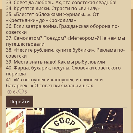
33. Совет да любовь. Ах, эта советская свадьба!
34. Крутятся диски. Страсти по «винилу»
35. «Блестят обложками журналы…». От
«Крестьянки» до «Крокодила»
36. Если завтра война. Гражданская оборона по-
советски
37. Самолетом? Поездом? «Метеором»? На чем мы
путешествовали
38. «Несите рублики, купите бублики». Реклама по-
советски
39. Места знать надо! Как мы рыбу ловили
40. Фарца, бухарик, несуны. Словечки советского
периода
41. «Из веснушек и хлопушек, из линеек и
батареек...» О советских мальчишках
6к
5
Перейти