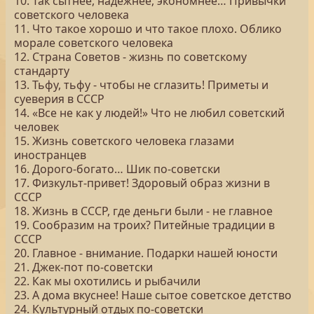
10. Так сытнее, надежнее, экономнее… Привычки
советского человека
11. Что такое хорошо и что такое плохо. Облико
морале советского человека
12. Страна Советов - жизнь по советскому
стандарту
13. Тьфу, тьфу - чтобы не сглазить! Приметы и
суеверия в СССР
14. «Все не как у людей!» Что не любил советский
человек
15. Жизнь советского человека глазами
иностранцев
16. Дорого-богато… Шик по-советски
17. Физкульт-привет! Здоровый образ жизни в
СССР
18. Жизнь в СССР, где деньги были - не главное
19. Сообразим на троих? Питейные традиции в
СССР
20. Главное - внимание. Подарки нашей юности
21. Джек-пот по-советски
22. Как мы охотились и рыбачили
23. А дома вкуснее! Наше сытое советское детство
24. Культурный отдых по-советски