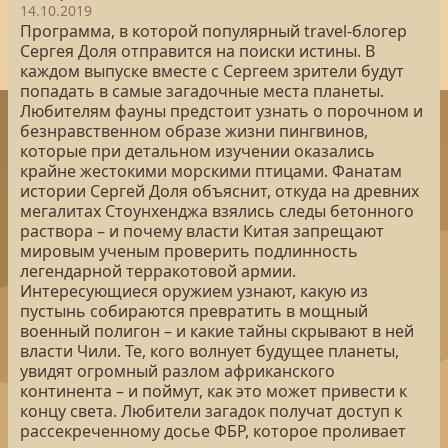
14.10.2019
Программа, в которой популярный travel-блогер
Сергея Доля отправится на поиски истины. В
каждом выпуске вместе с Сергеем зрители будут
попадать в самые загадочные места планеты.
Любителям фауны предстоит узнать о порочном и
безнравственном образе жизни пингвинов,
которые при детальном изучении оказались
крайне жестокими морскими птицами. Фанатам
истории Сергей Доля объяснит, откуда на древних
мегалитах Стоунхенджа взялись следы бетонного
раствора – и почему власти Китая запрещают
мировым ученым проверить подлинность
легендарной терракотовой армии.
Интересующиеся оружием узнают, какую из
пустынь собираются превратить в мощный
военный полигон – и какие тайны скрывают в ней
власти Чили. Те, кого волнует будущее планеты,
увидят огромный разлом африканского
континента – и поймут, как это может привести к
концу света. Любители загадок получат доступ к
рассекреченному досье ФБР, которое проливает