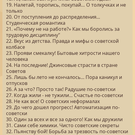
19. Налетай, торопись, покупай… О толкучках и не
только
20. От поступления до распределения...
Студенческая романтика
21. «Почему не на работе?» Как мы боролись за
трудовую дисциплину"
22. Вкус из детства. Правда и мифы о советской
колбасе
23. Прояви смекалку! Бытовые хитрости нашего
человека
24. На последние! Джинсовые страсти в стране
Советов
25. Лишь бы лето не кончалось... Пора каникул и
отпусков
26. А за что? Просто так! Радушие по-советски
27. Когда жили - не тужили... Счастье по-советски
28. Не как все! О советских неформалах
29. До чего дошел прогресс! Автоматизация по-
советски
30. Один за всех и все за одного! Как мы дружили
31. Сами себе химики. Чисто советские секреты
32. Пьянству бой! Борьба за трезвость по-советски