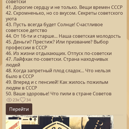
советски
41. Дорогие сердцу и не только. Вещи времен СССР
42. Скромненько, но со вкусом. Секреты советского
уюта
43. Пусть всегда будет Солнце! Счастливое
советское детство
44. От 16-ти и старше... Наша советская молодость
45. Деньги? Престиж? Или призвание? Выбор
профессии в СССР
46. Из жизни отдыхающих. Отпуск по-советски
47. Лайфхак по-советски. Страна находчивых
людей
48. Когда запретный плод сладок... Что нельзя
было в СССР
49. Вперед и с пенсией! Как жилось пожилым
людям в СССР
50. Ваше здоровье! Что пили в стране Советов
23к
34
Перейти