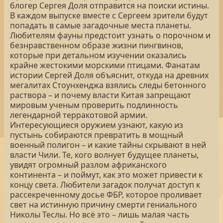
блогер Сергея Доля отправится на поиски истины.
В каждом выпуске вместе с Сергеем зрители будут
попадать в самые загадочные места планеты.
Любителям фауны предстоит узнать о порочном и
безнравственном образе жизни пингвинов,
которые при детальном изучении оказались
крайне жестокими морскими птицами. Фанатам
истории Сергей Доля объяснит, откуда на древних
мегалитах Стоунхенджа взялись следы бетонного
раствора – и почему власти Китая запрещают
мировым ученым проверить подлинность
легендарной терракотовой армии.
Интересующиеся оружием узнают, какую из
пустынь собираются превратить в мощный
военный полигон – и какие тайны скрывают в ней
власти Чили. Те, кого волнует будущее планеты,
увидят огромный разлом африканского
континента – и поймут, как это может привести к
концу света. Любители загадок получат доступ к
рассекреченному досье ФБР, которое проливает
свет на истинную причину смерти гениального
Николы Теслы. Но всё это – лишь малая часть