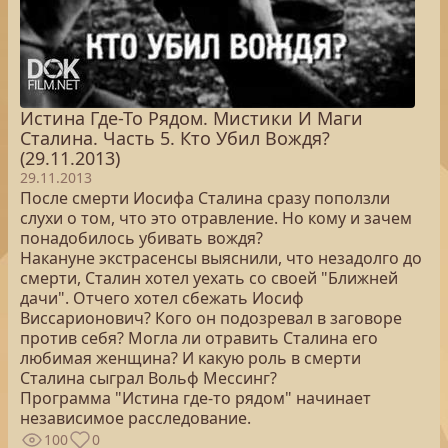
Истина Где-То Рядом. Мистики И Маги
Сталина. Часть 5. Кто Убил Вождя?
(29.11.2013)
29.11.2013
После смерти Иосифа Сталина сразу поползли
слухи о том, что это отравление. Но кому и зачем
понадобилось убивать вождя?
Накануне экстрасенсы выяснили, что незадолго до
смерти, Сталин хотел уехать со своей "Ближней
дачи". Отчего хотел сбежать Иосиф
Виссарионович? Кого он подозревал в заговоре
против себя? Могла ли отравить Сталина его
любимая женщина? И какую роль в смерти
Сталина сыграл Вольф Мессинг?
Программа "Истина где-то рядом" начинает
независимое расследование.
100
0