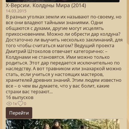
Х-Версии. Колдуны Мира (2014)
14.03.2015
В разных уголках земли их называют по-своему, но
все они владеют тайными знаниями. Одни
общаются с духами, другие могут исцелять
прикосновением. Можно ли обрести дар колдуна?
Достаточно ли выучить несколько заклинаний, для
того чтобы считаться магом? Ведущий проекта
Дмитрий Штоколов отвечает категорично: –
Колдунами не становятся. Ими можно только
родиться. Этот дар передается исключительно по
наследству. А вот травником или знахаркой можно
стать, если учиться у настоящих мастеров,
хранителей древних знаний. Этим людям известно
все – о чем вы думаете, что у вас болит, какие
страхи вас терзают...
16 выпусков
1к
0
Перейти