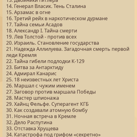
13. Двойники Гитлера
14. Генерал Власик. Тень Сталина
15. Арзамас в огне
16. Третий рейх в наркотическом дурмане
17. Тайна семьи Асадов
18. Александр I. Тайна смерти
19. Лев Толстой - против всех
20. Израиль. Становление государства
21. Надежда Аллилуева. Загадочная смерть первой
леди Кремля
22. Тайна гибели подлодки К-129
23. Битва за Антарктиду
24. Адмирал Канарис
25. 18 неизвестных лет Христа
26. Маршал с чужим именем
27. Заговор против маршала Победы
28. Мастер шпионажа
29. Хайнц Фельфе. Суперагент КГБ
30. Как создавали атомную бомбу
31. Ночная встреча в Кремле
32. Дело Распутина
33. Отставка Хрущева
34. Катастрофа под грифом «секретно»