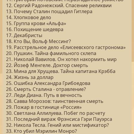
12. Сергий Радонежский. Спасение реликвии
13. Почему Сталин пощадил Гитлера
14. Хлопковое дело
15. Группа крови «Альфа»
16. Похищение шедевра
17. Декабристы
18. Кто Вы, Вольф Мессинг?
19. Расстрельное дело «Елисеевского гастронома»
20. Пушкин. Тайна фамильного склепа
21. Николай Вавилов. Он хотел накормить мир
22. Йозеф Менгеле. Доктор смерть
23. Мина для Хрущева. Тайна капитана Крэбба
24. Жизнь за доллар
25. Ошибка Александра Грибоедова
26. Смерть Сталина - отравление?
27. Леди Диана. Путь в вечность
28. Савва Морозов: таинственная смерть
29. Пожар в гостинице «Россия»
30. Светлана Аллилуева. Побег по расчету
31. Последний вираж Фрэнсиса Гэри Пауэрса
32. Никола Тесла. Гений или мистификатор?
33. Кто убил Мэрилин Монро?