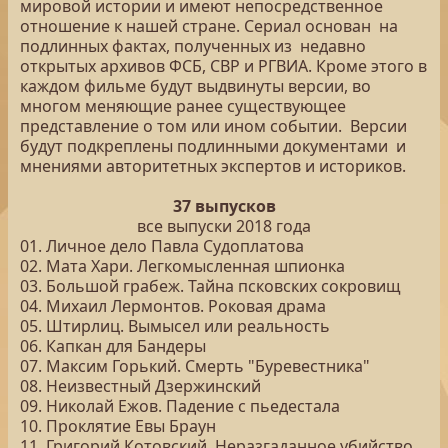
мировой истории и имеют непосредственное
отношение к нашей стране. Сериал основан на
подлинных фактах, полученных из недавно
открытых архивов ФСБ, СВР и РГВИА. Кроме этого в
каждом фильме будут выдвинуты версии, во
многом меняющие ранее существующее
представление о том или ином событии. Версии
будут подкреплены подлинными документами и
мнениями авторитетных экспертов и историков.
37 выпусков
все выпуски 2018 года
01. Личное дело Павла Судоплатова
02. Мата Хари. Легкомысленная шпионка
03. Большой грабеж. Тайна псковских сокровищ
04. Михаил Лермонтов. Роковая драма
05. Штирлиц. Вымысел или реальность
06. Капкан для Бандеры
07. Максим Горький. Смерть "Буревестника"
08. Неизвестный Дзержинский
09. Николай Ежов. Падение с пьедестала
10. Проклятие Евы Браун
11. Григорий Котовский. Неразгаданное убийство