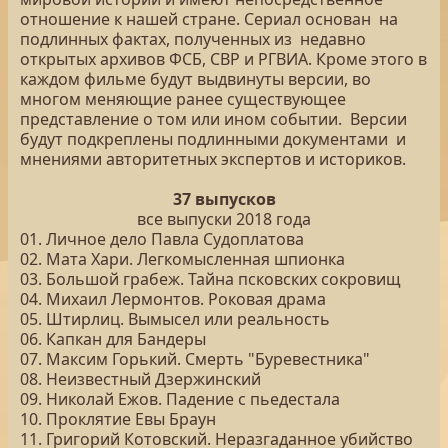
отношение к нашей стране. Сериал основан на
подлинных фактах, полученных из недавно
открытых архивов ФСБ, СВР и РГВИА. Кроме этого в
каждом фильме будут выдвинуты версии, во
многом меняющие ранее существующее
представление о том или ином событии. Версии
будут подкреплены подлинными документами и
мнениями авторитетных экспертов и историков.
37 выпусков
все выпуски 2018 года
01. Личное дело Павла Судоплатова
02. Мата Хари. Легкомысленная шпионка
03. Большой грабеж. Тайна псковских сокровищ
04. Михаил Лермонтов. Роковая драма
05. Штирлиц. Вымысел или реальность
06. Капкан для Бандеры
07. Максим Горький. Смерть "Буревестника"
08. Неизвестный Дзержинский
09. Николай Ежов. Падение с пьедестала
10. Проклятие Евы Браун
11. Григорий Котовский. Неразгаданное убийство