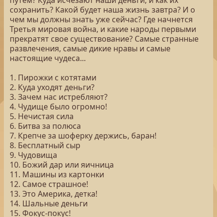
путем? Куда исчезают наши деньги, и как их
сохранить? Какой будет наша жизнь завтра? И о
чем мы должны знать уже сейчас? Где начнется
Третья мировая война, и какие народы первыми
прекратят свое существование? Самые странные
развлечения, самые дикие нравы и самые
настоящие чудеса...
1. Пирожки с котятами
2. Куда уходят деньги?
3. Зачем нас истребляют?
4. Чудище было огромно!
5. Нечистая сила
6. Битва за полюса
7. Крепче за шоферку держись, баран!
8. Бесплатный сыр
9. Чудовища
10. Божий дар или яичница
11. Машины из картонки
12. Самое страшное!
13. Это Америка, детка!
14. Шальные деньги
15. Фокус-покус!