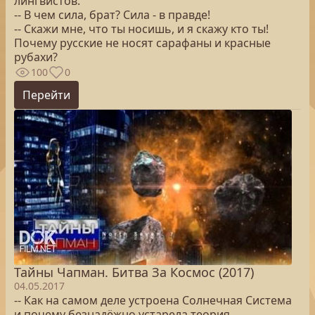
лингвистов.
-- В чем сила, брат? Сила - в правде!
-- Скажи мне, что ты носишь, и я скажу кто ты!
Почему русские не носят сарафаны и красные
рубахи?
100
0
Перейти
Тайны Чапман. Битва За Космос (2017)
04.05.2017
-- Как на самом деле устроена Солнечная Система
и почему безнадёжно устарела теория