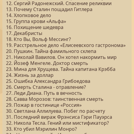
12. Сергий Радонежский. Спасение реликвии
13. Почему Сталин пощадил Гитлера
14. Хлопковое дело
15. Группа крови «Альфа»
16. Похищение шедевра
17. Декабристы
18. Кто Вы, Вольф Мессинг?
19. Расстрельное дело «Елисеевского гастронома»
20. Пушкин. Тайна фамильного склепа
21. Николай Вавилов. Он хотел накормить мир
22. Йозеф Менгеле. Доктор смерть
23. Мина для Хрущева. Тайна капитана Крэбба
24. Жизнь за доллар
25. Ошибка Александра Грибоедова
26. Смерть Сталина - отравление?
27. Леди Диана. Путь в вечность
28. Савва Морозов: таинственная смерть
29. Пожар в гостинице «Россия»
30. Светлана Аллилуева. Побег по расчету
31. Последний вираж Фрэнсиса Гэри Пауэрса
32. Никола Тесла. Гений или мистификатор?
33. Кто убил Мэрилин Монро?