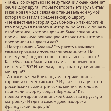
- Танцы со смертью! Почему тысячи людей калечат
себя и друг друга, чтобы повторить эти кульбиты?
И как новая мода связана с танцевальной чумой,
которая охватила средневековую Европу?
- Неизвестная история судьбоносных технологий!
Кто придумал первого в истории робота? И почему
изобретение, которое должно было совершить
промышленную революцию и озолотить авторов,
похоронили на двести лет?
- Неотразимая «Булава»! Эту ракету называют
самым грозным оружием современности. Но
почему ещё недавно проект пытались закрыть?
Как «Булава» обманывает самые современные
системы ПРО? И зачем ядерную ракету начиняют…
мишурой?
- А также: зачем британцы мастерили ночные
горшки из немецких касок? И для чего пациентов
российских психиатрических клиник поголовно
наряжали в форму солдат Вермахта? Кто
превратил древнее японское божество в русскую
матрёшку? И где на самом деле изобрели
французский поцелуй?