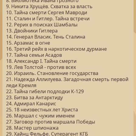
8. Библиотека Ивана Грозного
9. Никита Хрущёв. Схватка за власть
10. Тайна смерти Сергея Мавроди
11. Сталин и Гитлер. Тайна встречи
12. Рерих в поисках Шамбалы
13. Двойники Гитлера
14. Генерал Власик. Тень Сталина
15. Арзамас в огне
16. Третий рейх в наркотическом дурмане
17. Тайна семьи Асадов
18. Александр I. Тайна смерти
19. Лев Толстой - против всех
20. Израиль. Становление государства
21. Надежда Аллилуева. Загадочная смерть первой
леди Кремля
22. Тайна гибели подлодки К-129
23. Битва за Антарктиду
24. Адмирал Канарис
25. 18 неизвестных лет Христа
26. Маршал с чужим именем
27. Заговор против маршала Победы
28. Мастер шпионажа
29. Хайнц Фельфе. Суперагент КГБ