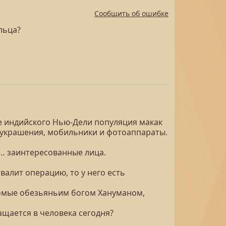
Сообщить об ошибке
льца?
ре индийского Нью-Дели популяция макак
т украшения, мобильники и фотоаппараты.
… заинтересованные лица.
валит операцию, то у него есть
домые обезьяньим богом Хануманом,
ащается в человека сегодня?