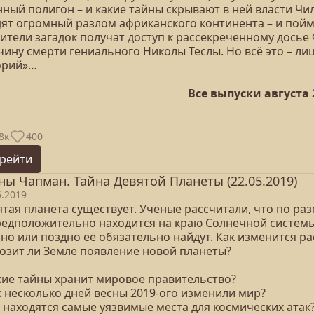
ный полигон – и какие тайны скрывают в ней власти Чил
ят огромный разлом африканского континента – и поймут
ители загадок получат доступ к рассекреченному досье 
чину смерти гениального Николы Теслы. Но всё это – л
орий»…
Все выпуски августа 
8к
400
рейти
ны Чапман. Тайна Девятой Планеты (22.05.2019)
5.2019
ятая планета существует. Учёные рассчитали, что по ра
редположительно находится на краю Солнечной системы
но или поздно её обязательно найдут. Как изменится р
розит ли Земле появление новой планеты?
акие тайны хранит мировое правительство?
к несколько дней весны 2019-ого изменили мир?
е находятся самые уязвимые места для космических атак