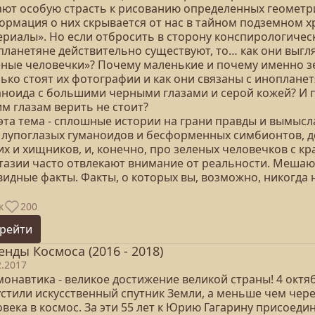
ают особую страсть к рисованию определенных геометрич
ормация о них скрывается от нас в тайном подземном 
ериалы». Но если отбросить в сторону конспирологичес
планетяне действительно существуют, то… как они выгл
еные человечки»? Почему маленькие и почему именно зе
лько стоят их фотографии и как они связаны с иноплан
аноида с большими черными глазами и серой кожей? И 
им глазам верить не стоит?
эта тема - сплошные истории на грани правды и вымысла
 лупоглазых гуманоидов и бесформенных симбионтов, д
их и хищников, и, конечно, про зеленых человечков с к
тазии часто отвлекают внимание от реальности. Мешаю
видные факты. Факты, о которых вы, возможно, никогда 
к
200
рейти
енды Космоса (2016 - 2018)
2.2017
онавтика - великое достижение великой страны! 4 октя
устили искусственный спутник Земли, а меньше чем чере
овека в космос. За эти 55 лет к Юрию Гагарину присоед