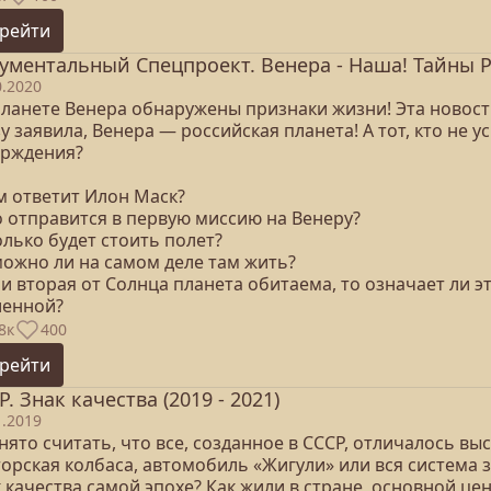
рейти
ументальный Спецпроект. Венера - Наша! Тайны Ру
0.2020
планете Венера обнаружены признаки жизни! Эта новост
у заявила, Венера — российская планета! А тот, кто не у
ерждения?
ем ответит Илон Маск?
то отправится в первую миссию на Венеру?
олько будет стоить полет?
 можно ли на самом деле там жить?
ли вторая от Солнца планета обитаема, то означает ли э
ленной?
8к
400
рейти
Р. Знак качества (2019 - 2021)
1.2019
ято считать, что все, созданное в СССР, отличалось вы
торская колбаса, автомобиль «Жигули» или вся система
 качества самой эпохе? Как жили в стране, основной ц