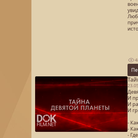
воен
увид
Люб
при
ист
4
Пе
Тай
23.0
Дев
И п
И ра
И г
- К
- Ка
- Гд