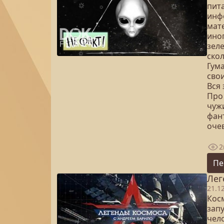
пит
инф
мат
ино
зел
ско
Гум
сво
Вся 
Про
чуж
фан
оче
2
Пе
Лег
21.1
Косм
зап
чел