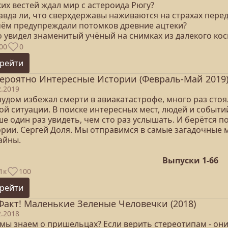
ких вестей ждал мир с астероида Рюгу?
равда ли, что сверхдержавы наживаются на страхах пере
 чём предупреждали потомков древние ацтеки?
о увидел знаменитый учёный на снимках из далекого ко
00
0
рейти
ероятно Интересные Истории (Февраль-Май 2019
2.2019
чудом избежал смерти в авиакатастрофе, много раз стоя
й ситуации. В поиске интересных мест, людей и событий
е один раз увидеть, чем сто раз услышать. И берётся 
ории. Сергей Доля. Мы отправимся в самые загадочные м
айны.
Выпуски 1-66
1к
100
рейти
Факт! Маленькие Зеленые Человечки (2018)
2.2018
 мы знаем о пришельцах? Если верить стереотипам - они