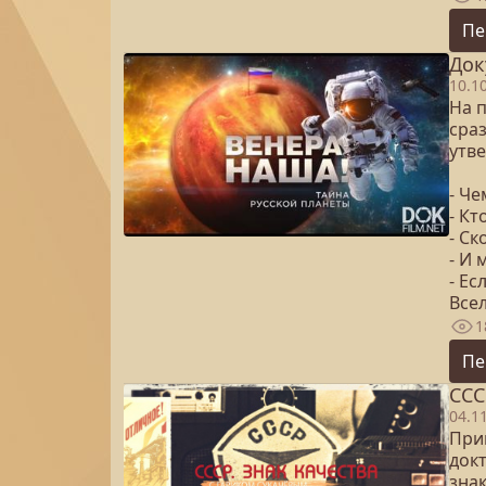
Пе
Док
10.1
На 
сраз
утв
- Ч
- К
- Ск
- И
- Ес
Все
1
Пе
ССС
04.1
Прин
док
знак