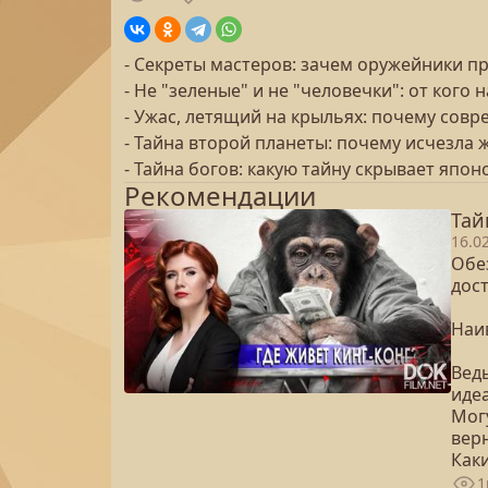
- Секреты мастеров: зачем оружейники пр
- Не "зеленые" и не "человечки": от ког
- Ужас, летящий на крыльях: почему сов
- Тайна второй планеты: почему исчезла 
- Тайна богов: какую тайну скрывает япо
Рекомендации
Тай
16.0
Обе
дос
Наи
Ведь
иде
Мог
верн
Как
1