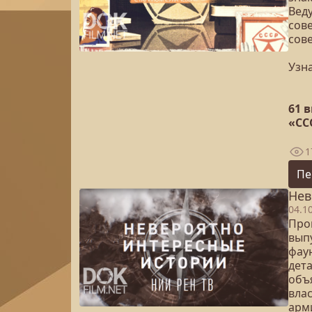
Вед
сов
сове
Узна
61 
«СС
1
Пе
Нев
04.1
Про
вып
фау
дет
объ
вла
арм