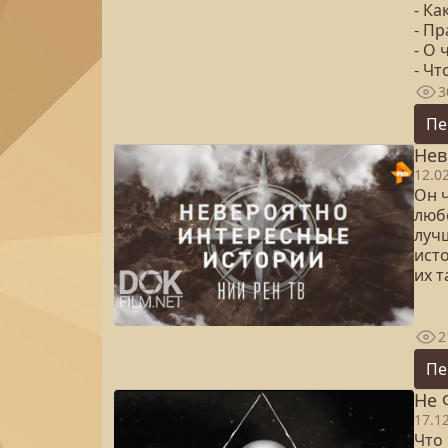
- Ка
- П
- О
- Чт
3
Пе
Нев
12.0
Он 
любо
лучш
ист
их т
2
Пе
Не 
17.1
Что