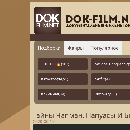
Подборки
Жанры
Популярное
ТОП-100 🔥
(103)
National Geographic
(
Катастрофы
(51)
Netflix
(42)
Криминал
(34)
Discovery
(33)
Тайны Чапман. Папуасы И Б
2020-06-10