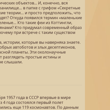
еских объектов... И, конечно, вся
хранилище… в папке с грифом «Секретные
кие теории… и просто предположить, что
ядят? Откуда появился термин «маленькие
леные… Кто такие феи из Коттингли,
етянами? Кто придумал современный образ
почему при встрече с таким существом
, истории, которые вы наверняка знаете.
обрых автоботов и злых десептиконов,
расной планеты. Эти околонаучные
т разглядеть простые истины и
не слышали.
бря 1957 года в СССР впервые в мире
з 4 года состоялся первый полет
инились еще 119 космонавтов. По данным