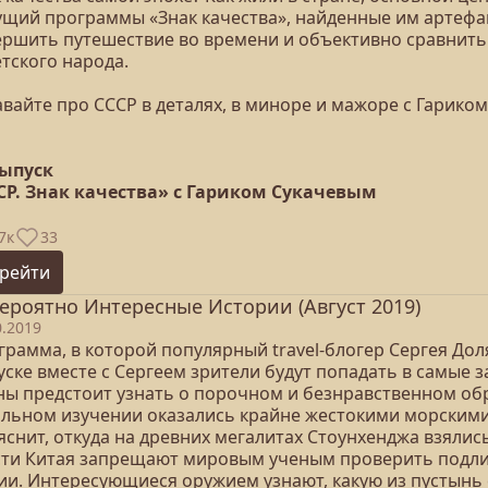
ущий программы «Знак качества», найденные им артефак
ершить путешествие во времени и объективно сравнить 
тского народа.
вайте про СССР в деталях, в миноре и мажоре с Гарико
выпуск
СР. Знак качества» с Гариком Сукачевым
7к
33
рейти
ероятно Интересные Истории (Август 2019)
0.2019
грамма, в которой популярный travel-блогер Сергея Дол
уске вместе с Сергеем зрители будут попадать в самые 
ны предстоит узнать о порочном и безнравственном об
альном изучении оказались крайне жестокими морскими
яснит, откуда на древних мегалитах Стоунхенджа взялис
сти Китая запрещают мировым ученым проверить подли
ии. Интересующиеся оружием узнают, какую из пустын