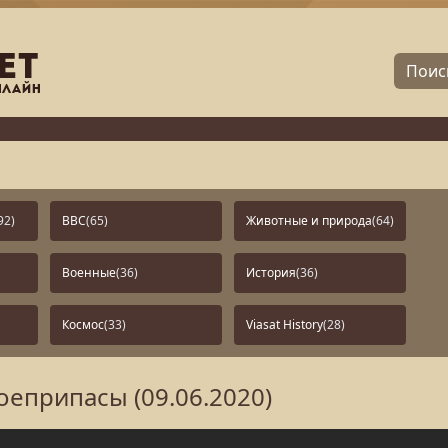
92)
BBC
(65)
Животные и природа
(64)
Военные
(36)
История
(36)
Космос
(33)
Viasat History
(28)
оеприпасы (09.06.2020)