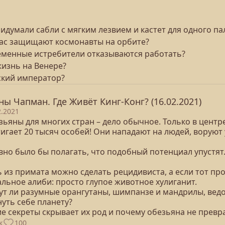
идумали сабли с мягким лезвием и кастет для одного па
о нас защищают космонавты на орбите?
ременные истребители отказываются работать?
жизнь на Венере?
нский император?
ны Чапман. Где Живёт Кинг-Конг? (16.02.2021)
2.2021
зьяны для многих стран – дело обычное. Только в цент
тигает 20 тысяч особей! Они нападают на людей, ворую
вно было бы полагать, что подобный потенциал упустят
 из примата можно сделать рецидивиста, а если тот про
альное алиби: просто глупое животное хулиганит.
ут ли разумные орангутаны, шимпанзе и мандрилы, ве
уть себе планету?
ие секреты скрывает их род и почему обезьяна не превр
к
100