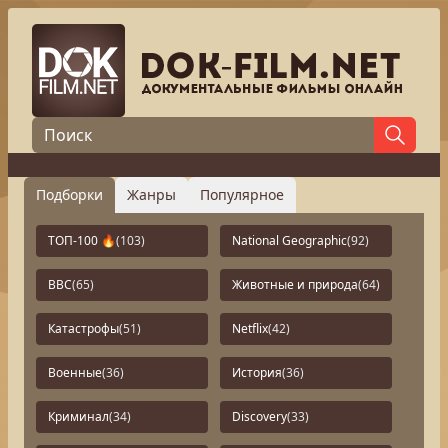
Подборки
Жанры
Популярное
ТОП-100 🔥
(103)
National Geographic
(92)
BBC
(65)
Животные и природа
(64)
Катастрофы
(51)
Netflix
(42)
Военные
(36)
История
(36)
Криминал
(34)
Discovery
(33)