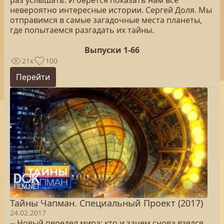
раз услышать. И берётся показать нам все
невероятно интересные истории. Сергей Доля. Мы
отправимся в самые загадочные места планеты,
где попытаемся разгадать их тайны.
Выпуски 1-66
21к
100
Перейти
Тайны Чапман. Специальный Проект (2017)
24.02.2017
-- Новый передел мира: кто и зачем снова взялся