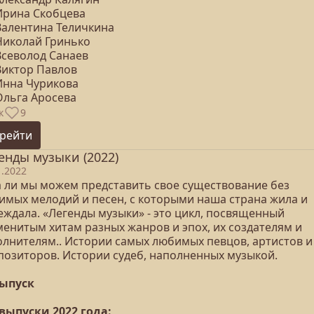
 Ирина Скобцева
 Валентина Теличкина
 Николай Гринько
Всеволод Санаев
Виктор Павлов
 Инна Чурикова
Ольга Аросева
к
9
рейти
енды музыки (2022)
1.2022
а ли мы можем представить свое существование без
имых мелодий и песен, с которыми наша страна жила и
еждала. «Легенды музыки» - это цикл, посвященный
менитым хитам разных жанров и эпох, их создателям и
олнителям.. Истории самых любимых певцов, артистов и
позиторов. Истории судеб, наполненных музыкой.
выпуск
 выпуски 2022 года: