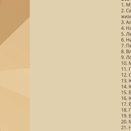
1. 
2. 
жиз
3. А
4. 
5. 
6. 
7. П
8. 
9. Л
10.
11. 
12. 
13.
14.
15.
16.
17.
18.
19. 
20.
21.