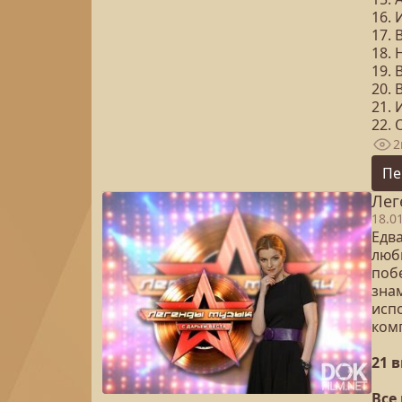
16.
17.
18.
19. 
20. 
21.
22. 
2
Пе
Лег
18.0
Едв
люб
поб
зна
исп
ком
21 
Все