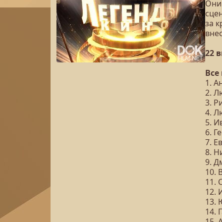
Они
сцен
за 
вне
22 
Все
1. 
2. 
3. 
4. 
5. 
6. 
7. 
8. Н
9. 
10.
11.
12.
13.
14. 
15. 