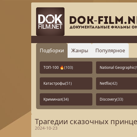
Подборки
Жанры
Популярное
ТОП-100 🔥
(103)
National Geographic
(
Катастрофы
(51)
Netflix
(42)
Криминал
(34)
Discovery
(33)
Трагедии сказочных принце
2024-10-23