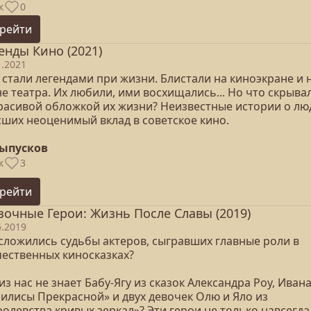
к
0
рейти
енды Кино (2021)
1.2021
 стали легендами при жизни. Блистали на киноэкране и 
е театра. Их любили, ими восхищались... Но что скрыва
красивой обложкой их жизни? Неизвестные истории о лю
сших неоценимый вклад в советское кино.
выпусков
к
3
рейти
зочные Герои: Жизнь После Славы (2019)
5.2019
 сложились судьбы актеров, сыгравших главные роли в
чественных киносказках?
из нас не знает Бабу-Ягу из сказок Александра Роу, Ивана
силисы Прекрасной» и двух девочек Олю и Яло из
олевства кривых зеркал»? Эти герои не только навсегда