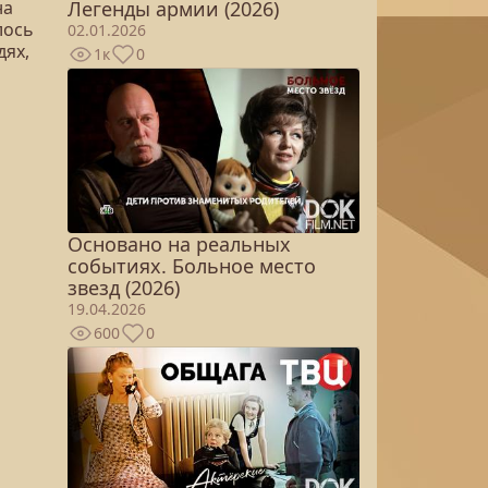
на
Легенды армии (2026)
лось
02.01.2026
дях,
1к
0
Основано на реальных
событиях. Больное место
звезд (2026)
19.04.2026
600
0