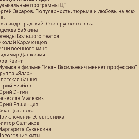
Музыкальные программы ЦТ
Сергей Захаров. Популярность, тюрьма и любовь на всю
нь
лександр Градский. Отец русского рока
Надежда Бабкина
Легенды Большого театра
Николай Караченцов
есни военного кино
Владимир Дашкевич
ора Квинт
 Музыка в фильме "Иван Васильевич меняет профессию"
Группа «Ялла»
Спасская башня
 Юрий Визбор
 Юрий Энтин
 Вячеслав Малежик
 Юрий Ряшенцев
 Вика Цыганова
 Приключения Электроника
Виктор Салтыков
 Маргарита Суханкина
 Новогодние хиты