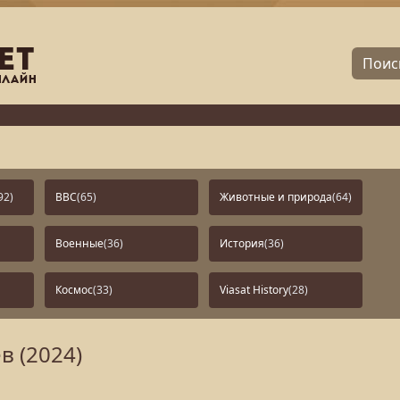
92)
BBC
(65)
Животные и природа
(64)
Военные
(36)
История
(36)
Космос
(33)
Viasat History
(28)
в (2024)