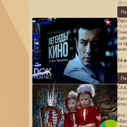
2
Пе
Лег
18.0
Они
сцен
за 
вне
14 
1
Пе
Ска
28.0
Как
оте
Кто 
«Ва
«Кор