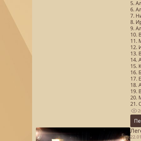
5. А
6. 
7. Н
8. 
9. А
10.
11.
12. 
13.
14.
15. 
16.
17.
18.
19.
20.
21.
2
Пе
Лег
22.0