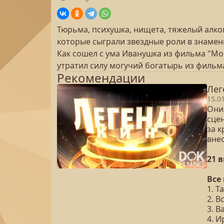
Тюрьма, психушка, нищета, тяжелый алко
которые сыграли звездные роли в знамен
Как сошел с ума Иванушка из фильма "Мор
утратил силу могучий богатырь из фильм
Рекомендации
Лег
15.0
Они
сцен
за 
вне
21 
Все
1. 
2. 
3. В
4. 