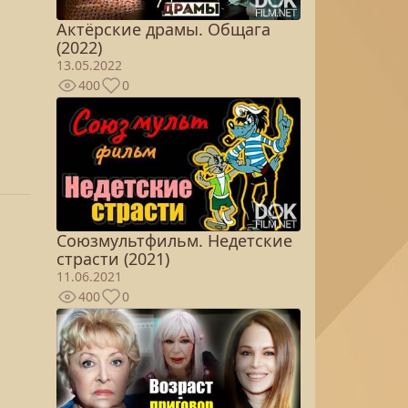
Актёрские драмы. Общага
(2022)
13.05.2022
400
0
Союзмультфильм. Недетские
страсти (2021)
11.06.2021
400
0