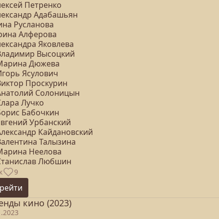
лексей Петренко
Александр Адабашьян
ина Русланова
Ирина Алферова
лександра Яковлева
 Владимир Высоцкий
 Марина Дюжева
Игорь Ясулович
 Виктор Проскурин
 Анатолий Солоницын
Клара Лучко
 Борис Бабочкин
 Евгений Урбанский
 Александр Кайдановский
 Валентина Талызина
 Марина Неелова
 Станислав Любшин
к
9
рейти
енды кино (2023)
1.2023