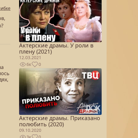
шибке
в,
ы?
Актерские драмы. У роли в
плену (2021)
12.03.2021
6к
0
на
лось
дях,
Актерские драмы. Приказано
полюбить (2020)
09.10.2020
3к
0