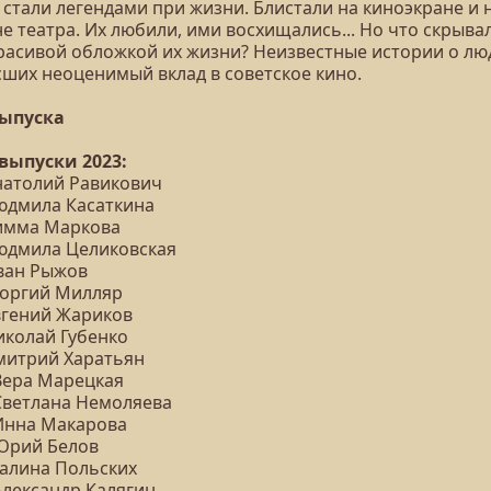
 стали легендами при жизни. Блистали на киноэкране и 
е театра. Их любили, ими восхищались... Но что скрыва
красивой обложкой их жизни? Неизвестные истории о лю
сших неоценимый вклад в советское кино.
выпуска
 выпуски 2023:
Анатолий Равикович
Людмила Касаткина
Римма Маркова
Людмила Целиковская
Иван Рыжов
Георгий Милляр
Евгений Жариков
иколай Губенко
Дмитрий Харатьян
 Вера Марецкая
 Светлана Немоляева
 Инна Макарова
 Юрий Белов
Галина Польских
Александр Калягин