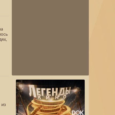
на
лось
дях,
 из