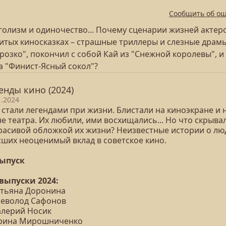
Сообщить об о
голизм и одиночество... Почему сценарии жизней актеро
итых киносказках – страшные триллеры и слезные драм
озко", покончил с собой Кай из "Снежной королевы", и
а "Финист-Ясный сокол"?
енды кино (2024)
1.2024
 стали легендами при жизни. Блистали на киноэкране и 
е театра. Их любили, ими восхищались... Но что скрыва
красивой обложкой их жизни? Неизвестные истории о лю
сших неоценимый вклад в советское кино.
выпуск
 выпуски 2024:
Татьяна Доронина
Всеволод Сафонов
алерий Носик
Ирина Мирошниченко