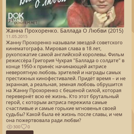
Жанна Прохоренко. Баллада О Любви (2015)
11.05.2015
Жанну Прохоренко называли звездой советского
кинематографа. Мировая слава в 18 лет,
рукопожатие самой английской королевы. Фильм
режиссёра Григория Чухрая "Баллада о солдате" в
конце 1950-х принёс начинающей актрисе
невероятную любовь зрителей и награды самых
престижных кинофестивалей. Придёт время – и не
экранная, а реальная, земная любовь обрушится
на Жанну Прохоренко с бешеной силой, которая
перевернёт всю её жизнь. Кто этот брутальный
герой, с которым актриса пережила самые
счастливые и самые горькие мгновенья своей
судьбы? Какой была её жизнь после славы, и чем
она пожертвовала ради любви?
300
0