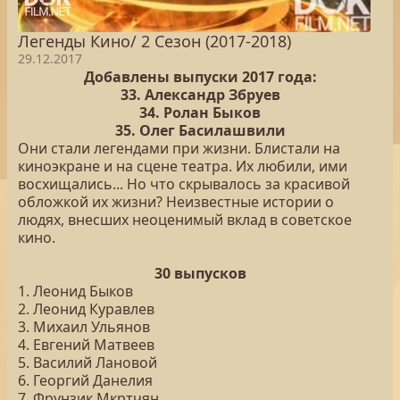
Легенды Кино/ 2 Сезон (2017-2018)
29.12.2017
Добавлены выпуски 2017 года:
33. Александр Збруев
34. Ролан Быков
35. Олег Басилашвили
Они стали легендами при жизни. Блистали на
киноэкране и на сцене театра. Их любили, ими
восхищались... Но что скрывалось за красивой
обложкой их жизни? Неизвестные истории о
людях, внесших неоценимый вклад в советское
кино.
30 выпусков
1. Леонид Быков
2. Леонид Куравлев
3. Михаил Ульянов
4. Евгений Матвеев
5. Василий Лановой
6. Георгий Данелия
7. Фрунзик Мкртчян