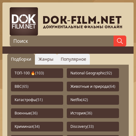
Подборки
Жанры
Популярное
ТОП-100 🔥
(103)
National Geographic
(92)
BBC
(65)
Животные и природа
(64)
Катастрофы
(51)
Netflix
(42)
Военные
(36)
История
(36)
Криминал
(34)
Discovery
(33)