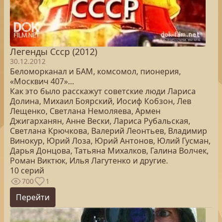
Легенды Ссср (2012)
30.12.2012
Беломорканал и БАМ, комсомол, пионерия,
«Москвич 407»…
Как это было расскажут советские люди Лариса
Долина, Михаил Боярский, Иосиф Кобзон, Лев
Лещенко, Светлана Немоляева, Армен
Джигарханян, Анне Вески, Лариса Рубальская,
Светлана Крючкова, Валерий Леонтьев, Владимир
Винокур, Юрий Лоза, Юрий Антонов, Юлий Гусман,
Дарья Донцова, Татьяна Михалков, Галина Волчек,
Роман Виктюк, Илья Лагутенко и другие.
10 серий
700
1
Перейти