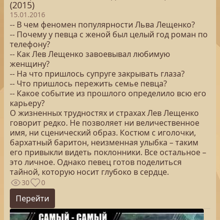
(2015)
15.01.2016
-- В чем феномен популярности Льва Лещенко?
-- Почему у певца с женой был целый год роман по
телефону?
-- Как Лев Лещенко завоевывал любимую
женщину?
-- На что пришлось супруге закрывать глаза?
-- Что пришлось пережить семье певца?
-- Какое событие из прошлого определило всю его
карьеру?
О жизненных трудностях и страхах Лев Лещенко
говорит редко. Не позволяет ни величественное
имя, ни сценический образ. Костюм с иголочки,
бархатный баритон, неизменная улыбка – таким
его привыкли видеть поклонники. Все остальное –
это личное. Однако певец готов поделиться
тайной, которую носит глубоко в сердце.
30
0
Перейти