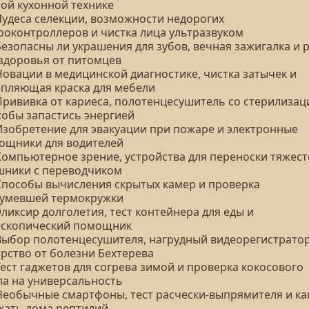
рой кухонной технике
 Чудеса селекции, возможности недорогих
роконтроллеров и чистка лица ультразвуком
Безопасны ли украшения для зубов, вечная зажигалка и 
 здоровья от питомцев
Новации в медицинской диагностике, чистка затычек и
епляющая краска для мебели
 Прививка от кариеса, полотенцесушитель со стерилизац
собы запастись энергией
 Изобретение для эвакуации при пожаре и электронные
ощники для водителей
 Компьютерное зрение, устройства для переноски тяжест
шники с переводчиком
 Способы вычисления скрытых камер и проверка
умевшей термокружки
Эликсир долголетия, тест контейнера для еды и
ескопический помощник
 Выбор полотенцесушителя, нагрудный видеорегистратор
арство от болезни Бехтерева
Тест гаджетов для согрева зимой и проверка кокосового
ла на универсальность
 Необычные смартфоны, тест расчески-выпрямителя и ка
жать дома рептилий