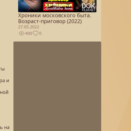
Хроники московского быта.
Возраст-приговор (2022)
27.05.2022
400
0
ты
ра и
ьной
т
ь на