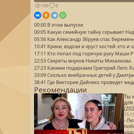
100
0
00:00 В этом выпуске
00:05 Какую семейную тайну скрывает Н
05:56 Как Александр Збруев спас береме
10:41 Крики, вздохи и хруст костей: кто 
17:11 Кто попал под горячую руку Маши Р
22:53 Секреты внуков Никиты Михалкова.
27:23 Какими подарками Григорий Лепс б
33:09 Сколько внебрачных детей у Дмитр
38:41 Где Виктория Дайнеко проведет ме
Рекомендации
Ты 
для
(202
15.1
- Лю
поб
кор