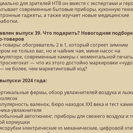
циально для зрителей НТВ он вместе с экспертами и гер
ытывает современные бытовые приборы, кухонную техни
ктронные гаджеты, а также изучает новые медицинские
работки.
авлен выпуск 39. Что подарить? Новогодняя подбор
о-товаров
-товары: обогреватель 2 в 1, который согреет зимним
ром не только вас, но и чайник чая, мини-насос на
умуляторе, современные камеры с моментальной печать
троснегокат — что из этого достойно маркировки «чудо»
 — не более, чем маркетинговый ход?
 выпуски 2024 года:
Вертикальные фермы, обзор увлажнителей воздуха и лыж
колясок
опулярность валенок, бюро находок XXI века и тест ками
ника-увлажнителя
Необычный автотюнинг, приборы для свежего воздуха и т
ой кормушки
Мясорубки электрические vs механические, цифровой эти