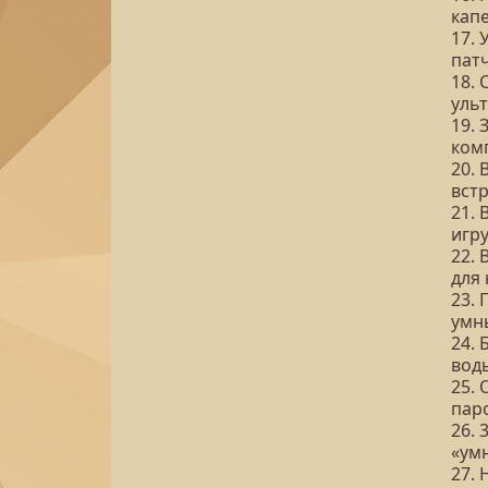
кап
17.
пат
18.
уль
19.
ком
20.
встр
21.
игр
22. 
для
23. 
умн
24.
вод
25. 
пар
26. 
«ум
27.