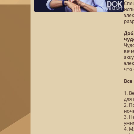
Спе
исп
эле
раз
Доб
чуд
Чудо
вече
акк
элек
что
Все
1. 
для 
2. П
ноч
3. 
умн
4. 