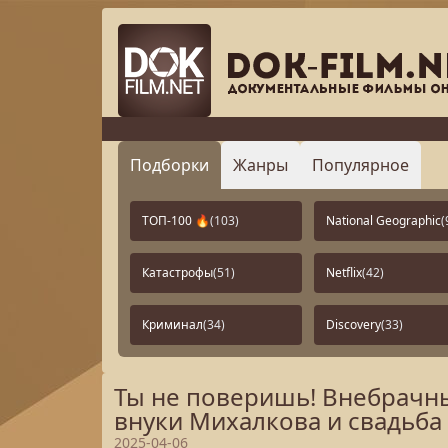
Подборки
Жанры
Популярное
ТОП-100 🔥
(103)
National Geographic
(
Катастрофы
(51)
Netflix
(42)
Криминал
(34)
Discovery
(33)
Ты не поверишь! Внебрачны
внуки Михалкова и свадьба 
2025-04-06