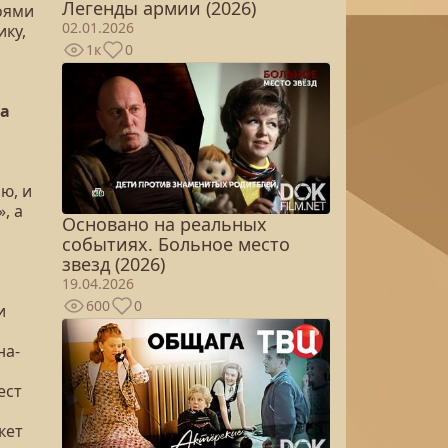
Легенды армии (2026)
оями
02.01.2026
ку,
1к
0
ка
ю, и
, а
Основано на реальных
событиях. Больное место
звезд (2026)
19.04.2026
600
0
и
на-
ест
кет