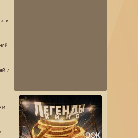
риск
ией,
ей и
 и
к