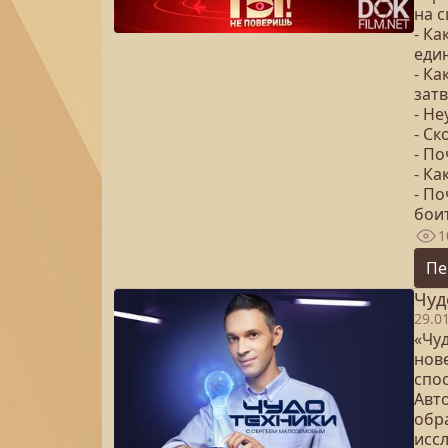
на с
- К
еди
- К
зат
- Н
- С
- П
- К
- П
бои
1
Пе
Чуд
29.0
«Чуд
нов
спо
Авт
обр
исс