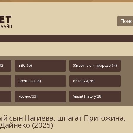
92)
BBC
(65)
Животные и природа
(64)
Военные
(36)
История
(36)
Космос
(33)
Viasat History
(28)
й сын Нагиева, шпагат Пригожина,
Дайнеко (2025)