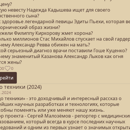
цену?
акую невесту Надежда Кадышева ищет для своего
нственного сына?
ак здоровье легендарной певицы Эдиты Пьехи, которая в
ворнический образ жизни?
еужели Филиппу Киркорову жмет корона?
колько миллионов Стас Михайлов спускает на свой гарде
очему Александр Ревва обижен на мать?
акой серьезный диагноз врачи поставили Гоше Куценко?
очему знаменитый Казанова Александр Лыков как огня
тся жены?
00
0
рейти
о техники (2024)
1.2024
о техники» - это доходчивый и интересный рассказ о
ейших научных разработках и технологиях, которые
собны поменять или уже меняют нашу жизнь.
ор проекта - Сергей Малозёмов - репортер с медицинск
азованием, который всегда в курсе последних научных
ледований и одним из первых узнает о значимых открыт