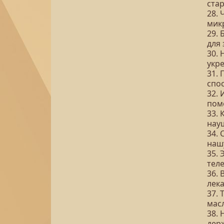
ста
28.
мик
29. 
для
30. 
укр
31.
спо
32.
пом
33.
нау
34.
наш
35. 
тел
36.
лек
37. 
мас
38.
дер