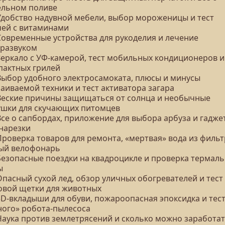
ельном поливе
 Удобство надувной мебели, выбор мороженицы и тест
чей с витаминами
 Современные устройства для рукоделия и лечение
тразвуком
 Зеркало с УФ-камерой, тест мобильных кондиционеров и
пактных грилей
 Выбор удобного электросамоката, плюсы и минусы
аиваемой техники и тест активатора загара
 Веские причины защищаться от солнца и необычные
ушки для скучающих питомцев
Все о сапбордах, приложение для выбора арбуза и гадже
 нарезки
Проверка товаров для ремонта, «мертвая» вода из фильт
ый велофонарь
 Безопасные поездки на квадроцикле и проверка термал
ы
Опасный сухой лед, обзор уличных обогревателей и тест
овой щетки для животных
3D-вкладыши для обуви, пожароопасная эпоксидка и тес
ного» робота-пылесоса
 Наука против землетрясений и сколько можно заработат