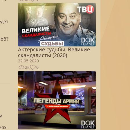
едет
роб?
Актерские судьбы. Великие
скандалисты (2020)
22.05.2020
2к
0
им
иях.