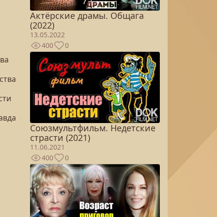
Актёрские драмы. Общага
(2022)
13.05.2022
400
0
тва
ства
сти
авда
Союзмультфильм. Недетские
страсти (2021)
11.06.2021
400
0