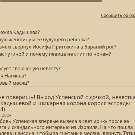
Сообщить об о
адежда Кадышева?
нную женщину и ее будущего ребенка?
и зачем свернул Иосифа Пригожина в бараний рог?
аспутиной и почему певица не спит по ночам?
алует свою юную невесту?
ия Нагиева?
довый месяц?
не поверишь! Выход Успенской с дочкой, невестк
 Кадышевой и шикарная корона короля эстрады
4)
2.2024
бовь Успенская впервые вывела в свет дочку после ее
ега и скандального интервью из Израиля. На что пошла
олева шансона, чтобы за считаные месяцы вернуть Тать