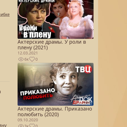
шибке
Актерские драмы. У роли в
плену (2021)
12.03.2021
6к
0
а
Актерские драмы. Приказано
полюбить (2020)
09.10.2020
яну
3к
0