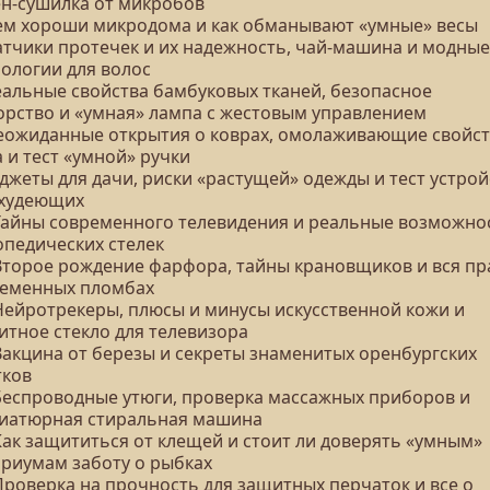
ен-сушилка от микробов
Чем хороши микродома и как обманывают «умные» весы
Датчики протечек и их надежность, чай-машина и модные
нологии для волос
Реальные свойства бамбуковых тканей, безопасное
орство и «умная» лампа с жестовым управлением
Неожиданные открытия о коврах, омолаживающие свойс
 и тест «умной» ручки
аджеты для дачи, риски «растущей» одежды и тест устрой
 худеющих
 Тайны современного телевидения и реальные возможно
опедических стелек
 Второе рождение фарфора, тайны крановщиков и вся пр
ременных пломбах
 Нейротрекеры, плюсы и минусы искусственной кожи и
итное стекло для телевизора
 Вакцина от березы и секреты знаменитых оренбургских
тков
 Беспроводные утюги, проверка массажных приборов и
иатюрная стиральная машина
Как защититься от клещей и стоит ли доверять «умным»
ариумам заботу о рыбках
Проверка на прочность для защитных перчаток и все о