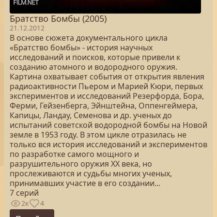
Братство Бомбы (2005)
21.12.2012
В основе сюжета документального цикла
«Братство бомбы» - история научных
исследований и поисков, которые привели к
созданию атомного и водородного оружия.
Картина охватывает события от открытия явления
радиоактивности Пьером и Марией Кюри, первых
экспериментов и исследований Резерфорда, Бора,
Ферми, Гейзенберга, Эйнштейна, Оппенгеймера,
Капицы, Ландау, Семенова и др. ученых до
испытаний советской водородной бомбы на Новой
земле в 1953 году. В этом цикле отразилась не
только вся история исследований и экспериментов
по разработке самого мощного и
разрушительного оружия ХХ века, но
прослеживаются и судьбы многих ученых,
принимавших участие в его создании...
7 серий
2к
4