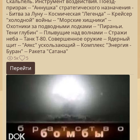
Скальпель. Инструмент воздействия. Поезд-
призрак -- "Аннушка" стратегического назначения -
- Битва за Луну -- Космическая "Легенда" -- Крейсер
"холодной" войны -- "Морские хищники" --
Охотники за подводными лодками -- "Пираньи.
Тени глубин" -- Плывущие над волнами -- Стражи
неба -- Танк Т-80. Совершенное оружие -- Ядерный
щит -- "Аякс" ускользающий -- Комплекс "Энергия -
Буран" -- Ракета "Сатана"
5к
5
Перейти