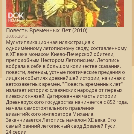
Повесть Временных Лет (2010)
30.06.2013
Мультипликационная иллюстрация к
одноимённому летописному своду, составленному
в XII веке монахом Киево-Печерской обители,
преподобным Нестором Летописцем. Летопись
вобрала в себя в большом количестве сказания,
повести, легенды, устные поэтические предания о
лицах и событиях древнейшей истории, начиная с
ветхозаветных времён. "Повесть временных лет"
излагает историю славянских народов от первых
киевских князей. Датированная часть истории
Древнерусского государства начинается с 852 года,
начала самостоятельного правления
византийского императора Михаила.
Заканчивается Летопись началом XII века. Это
самый ранний летописный свод Древней Руси.
24 серии