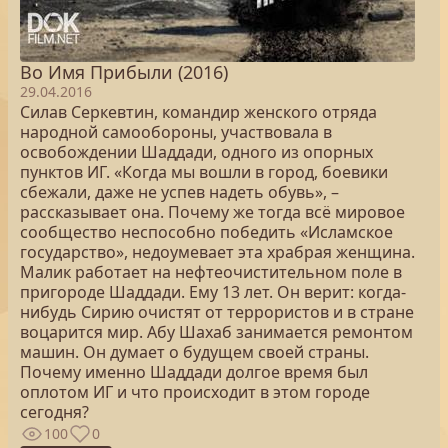
Во Имя Прибыли (2016)
29.04.2016
Силав Серкевтин, командир женского отряда
народной самообороны, участвовала в
освобождении Шаддади, одного из опорных
пунктов ИГ. «Когда мы вошли в город, боевики
сбежали, даже не успев надеть обувь», –
рассказывает она. Почему же тогда всё мировое
сообщество неспособно победить «Исламское
государство», недоумевает эта храбрая женщина.
Малик работает на нефтеочистительном поле в
пригороде Шаддади. Ему 13 лет. Он верит: когда-
нибудь Сирию очистят от террористов и в стране
воцарится мир. Абу Шахаб занимается ремонтом
машин. Он думает о будущем своей страны.
Почему именно Шаддади долгое время был
оплотом ИГ и что происходит в этом городе
сегодня?
100
0