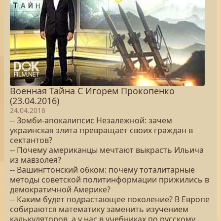
Военная Тайна С Игорем Прокопенко
(23.04.2016)
24.04.2016
-- Зомби-апокалипсис Незалежной: зачем
украинская элита превращает своих граждан в
сектантов?
-- Почему американцы мечтают выкрасть Ильича
из мавзолея?
-- Вашингтонский обком: почему тоталитарные
методы советской политинформации прижились в
демократичной Америке?
-- Каким будет подрастающее поколение? В Европе
собираются математику заменить изучением
калькуляторов, а у нас в учебниках по русскому