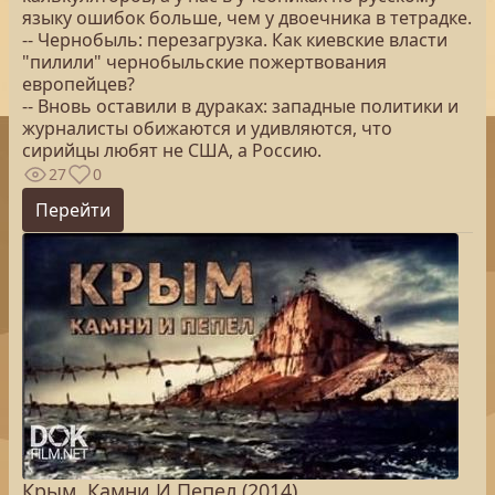
языку ошибок больше, чем у двоечника в тетрадке.
-- Чернобыль: перезагрузка. Как киевские власти
"пилили" чернобыльские пожертвования
европейцев?
-- Вновь оставили в дураках: западные политики и
журналисты обижаются и удивляются, что
сирийцы любят не США, а Россию.
27
0
Перейти
Крым. Камни И Пепел (2014)