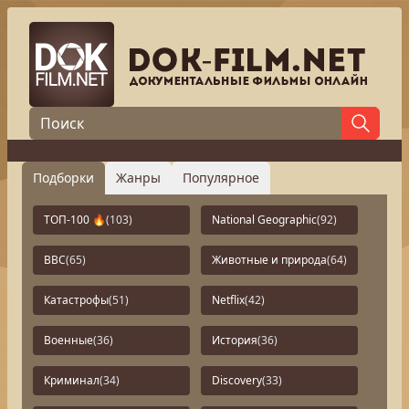
Подборки
Жанры
Популярное
ТОП-100 🔥
(103)
National Geographic
(92)
BBC
(65)
Животные и природа
(64)
Катастрофы
(51)
Netflix
(42)
Военные
(36)
История
(36)
Криминал
(34)
Discovery
(33)