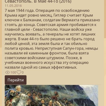
Севастополь. В Мае 44-Го (2016)
11.05.2016
7 мая 1944 года. Операция по освобождению
Крыма идет ровно месяц, Гитлер считает Крым
ключом к Балканам, солдатам Вермахта приказано
стоять до конца. Советская армия пробивается к
главной цели - Севастополю. Наши войска уже
научились воевать, а генералы не хотят лишних
жертв. В мае 44-го было решено не брать город
любой ценой, эта земля была и так обильно
полита кровью. Неприступная Сапун-гора, немцы
называли её каменным фронтом, была взята
советскими войсками штурмом. Позже, в
учебниках военного искусства эту операцию
назвали одной из самых эффективных.
100
0
Перейти