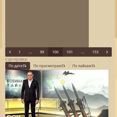
1
...
99
100
101
...
153
Previous
Next
Сортировка:
По дате
По просмотрам
По лайкам