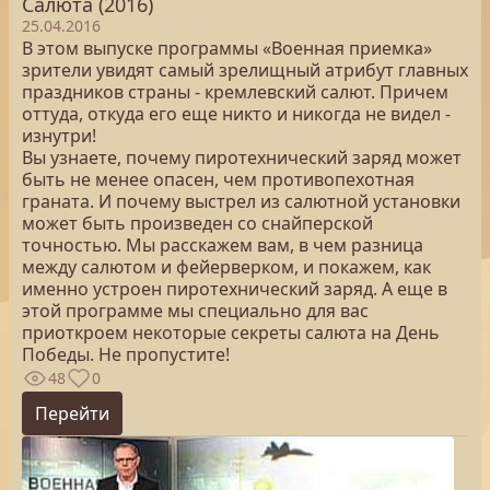
Салюта (2016)
25.04.2016
В этом выпуске программы «Военная приемка»
зрители увидят самый зрелищный атрибут главных
праздников страны - кремлевский салют. Причем
оттуда, откуда его еще никто и никогда не видел -
изнутри!
Вы узнаете, почему пиротехнический заряд может
быть не менее опасен, чем противопехотная
граната. И почему выстрел из салютной установки
может быть произведен со снайперской
точностью. Мы расскажем вам, в чем разница
между салютом и фейерверком, и покажем, как
именно устроен пиротехнический заряд. А еще в
этой программе мы специально для вас
приоткроем некоторые секреты салюта на День
Победы. Не пропустите!
48
0
Перейти