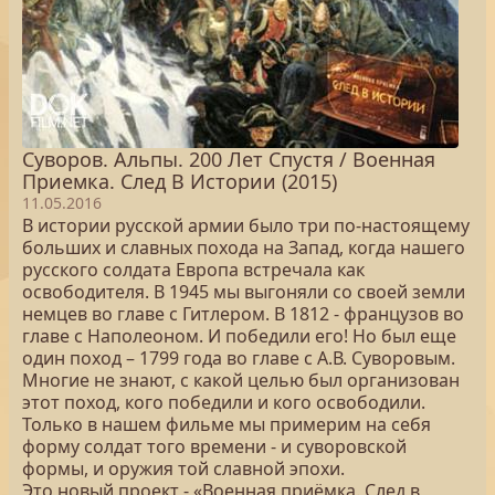
Суворов. Альпы. 200 Лет Спустя / Военная
Приемка. След В Истории (2015)
11.05.2016
В истории русской армии было три по-настоящему
больших и славных похода на Запад, когда нашего
русского солдата Европа встречала как
освободителя. В 1945 мы выгоняли со своей земли
немцев во главе с Гитлером. В 1812 - французов во
главе с Наполеоном. И победили его! Но был еще
один поход – 1799 года во главе с А.В. Суворовым.
Многие не знают, с какой целью был организован
этот поход, кого победили и кого освободили.
Только в нашем фильме мы примерим на себя
форму солдат того времени - и суворовской
формы, и оружия той славной эпохи.
Это новый проект - «Военная приёмка. След в