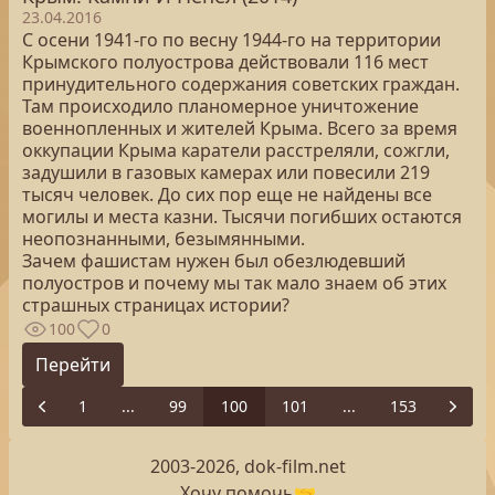
23.04.2016
С осени 1941-го по весну 1944-го на территории
Крымского полуострова действовали 116 мест
принудительного содержания советских граждан.
Там происходило планомерное уничтожение
военнопленных и жителей Крыма. Всего за время
оккупации Крыма каратели расстреляли, сожгли,
задушили в газовых камерах или повесили 219
тысяч человек. До сих пор еще не найдены все
могилы и места казни. Тысячи погибших остаются
неопознанными, безымянными.
Зачем фашистам нужен был обезлюдевший
полуостров и почему мы так мало знаем об этих
страшных страницах истории?
100
0
Перейти
1
...
99
100
101
...
153
Previous
Next
2003-2026, dok-film.net
Хочу помочь
🤝