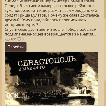
снимал известный кинорежиссер Роман Кармен.
Перед объективом камеры на крыше рейхстага
кумачовое полотнище разматывал молоденький
солдат Гриша Булатов. Почему же слава досталась
другим? Кому понадобилось переписывать
историю штурма?
Спустя семь десятилетий после Победы забытый
подвиг знаменосцев возвращается из небытия…
100
0
Перейти