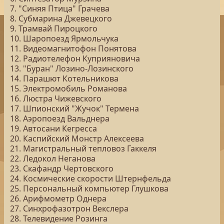
7. "Синяя Птица" Грачева
8. Субмарина Джевецкого
9. Трамвай Пироцкого
10. Шаропоезд Ярмольчука
11. Видеомагнитофон Понятова
12. Радиотелефон Куприяновича
13. "Буран" Лозино-Лозинского
14. Парашют Котельникова
15. Электромобиль Романова
16. Люстра Чижевского
17. Шпионский "Жучок" Термена
18. Аэропоезд Вальднера
19. Автосани Кегресса
20. Каспийский Монстр Алексеева
21. Магистральный тепловоз Гаккеля
22. Ледокол Неганова
23. Скафандр Чертовского
24. Космические скорости Штернфельда
25. Персональный компьютер Глушкова
26. Арифмометр Однера
27. Синхрофазотрон Векслера
28. Телевидение Розинга