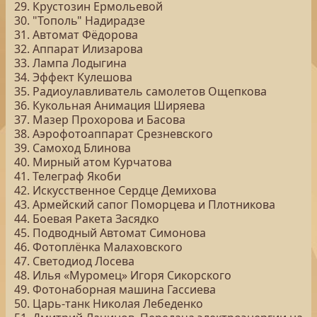
29. Крустозин Ермольевой
30. "Тополь" Надирадзе
31. Автомат Фёдорова
32. Аппарат Илизарова
33. Лампа Лодыгина
34. Эффект Кулешова
35. Радиоулавливатель самолетов Ощепкова
36. Кукольная Анимация Ширяева
37. Мазер Прохорова и Басова
38. Аэрофотоаппарат Срезневского
39. Самоход Блинова
40. Мирный атом Курчатова
41. Телеграф Якоби
42. Искусственное Сердце Демихова
43. Армейский сапог Поморцева и Плотникова
44. Боевая Ракета Засядко
45. Подводный Автомат Симонова
46. Фотоплёнка Малаховского
47. Светодиод Лосева
48. Илья «Муромец» Игоря Сикорского
49. Фотонаборная машина Гассиева
50. Царь-танк Николая Лебеденко