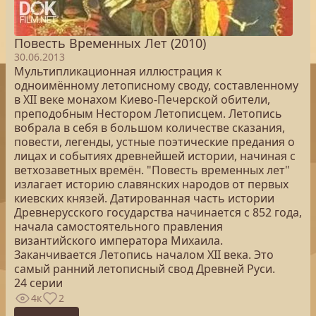
Повесть Временных Лет (2010)
30.06.2013
Мультипликационная иллюстрация к
одноимённому летописному своду, составленному
в XII веке монахом Киево-Печерской обители,
преподобным Нестором Летописцем. Летопись
вобрала в себя в большом количестве сказания,
повести, легенды, устные поэтические предания о
лицах и событиях древнейшей истории, начиная с
ветхозаветных времён. "Повесть временных лет"
излагает историю славянских народов от первых
киевских князей. Датированная часть истории
Древнерусского государства начинается с 852 года,
начала самостоятельного правления
византийского императора Михаила.
Заканчивается Летопись началом XII века. Это
самый ранний летописный свод Древней Руси.
24 серии
4к
2