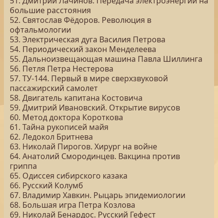
51. Дмитрий Лачинов. Передача электроэнергии на
большие расстояния
52. Святослав Фёдоров. Революция в
офтальмологии
53. Электрическая дуга Василия Петрова
54. Периодический закон Менделеева
55. Дальноизвещающая машина Павла Шиллинга
56. Петля Петра Нестерова
57. ТУ-144. Первый в мире сверхзвуковой
пассажирский самолет
58. Двигатель капитана Костовича
59. Дмитрий Ивановский. Открытие вирусов
60. Метод доктора Короткова
61. Тайна рукописей майя
62. Ледокол Бритнева
63. Николай Пирогов. Хирург на войне
64. Анатолий Смородинцев. Вакцина против
гриппа
65. Одиссея сибирского казака
66. Русский Колумб
67. Владимир Хавкин. Рыцарь эпидемиологии
68. Большая игра Петра Козлова
69. Николай Бенардос. Русский Гефест