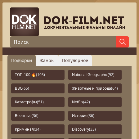
Подборки
Жанры
Популярное
ТОП-100 🔥
(103)
National Geographic
(92)
BBC
(65)
Животные и природа
(64)
Катастрофы
(51)
Netflix
(42)
Военные
(36)
История
(36)
Криминал
(34)
Discovery
(33)