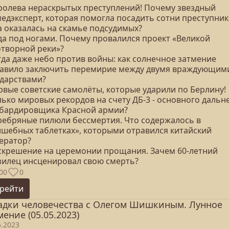
оролева нераскрытых преступлений! Почему звездный
медэксперт, которая помогла посадить сотни преступник
а оказалась на скамье подсудимых?
ода под ногами. Почему провалился проект «Великой
отворной реки»?
гда даже небо против войны: как солнечное затмение
тавило заключить перемирие между двумя враждующим
ударствами?
рвые советские самолёты, которые ударили по Берлину!
лько мировых рекордов на счету ДБ-3 - основного дальн
бардировщика Красной армии?
еребряные пилюли бессмертия. Что содержалось в
лшебных таблетках», которыми отравился китайский
ератор?
оскрешение на церемонии прощания. Зачем 60-летний
зилец инсценировал свою смерть?
00
0
рейти
адки человечества с Олегом Шишкиным. Лунное
мение (05.05.2023)
5.2023