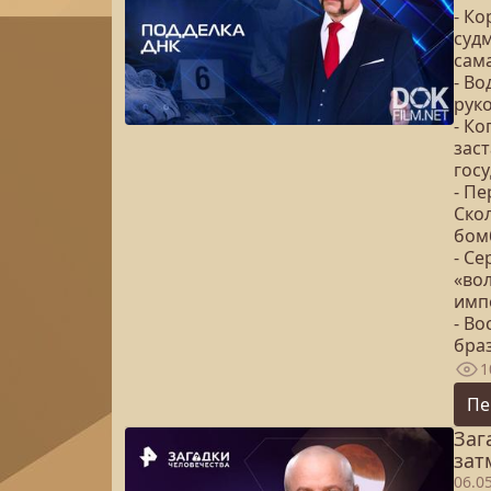
- К
суд
сам
- В
рук
- Ко
зас
гос
- Пе
Ско
бом
- С
«во
имп
- В
бра
1
Пе
Заг
зат
06.0