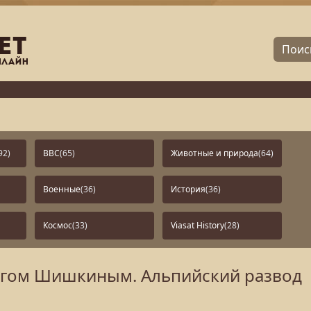
92)
BBC
(65)
Животные и природа
(64)
Военные
(36)
История
(36)
Космос
(33)
Viasat History
(28)
легом Шишкиным. Альпийский развод