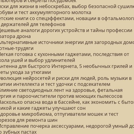
пьютеров и секреты посудомоек
Риски для жизни в небоскребах, выбор безопасной сушил
обуви и тест аккумуляторного молотка
Детские книги со спецэффектами, новации в офтальмолог
т держателей для телефонов
 Дешевые аналоги дорогих устройств и тайны профессии
ратора дрона
 Альтернативные источники энергии для загородных дом
отные-трудяги
Легкая готовка с кухонными гаджетами, последствия от
кола ушей и выбор удлинителей
Антенна для быстрого Интернета, 5 необычных грилей и
еты ухода за утюгами
Эволюция нейросетей и риски для людей, роль музыки в
итии интеллекта и тест удочки с подсекателем
 Влияние светодиодных лент на здоровье, фетальная
ургия и пароочистители против моющих пылесосов
Насколько опасна вода в бассейне, как экономить с быт
никой и какие гаджеты улучшают сон
 Здоровье микробиома, отпугиватели мошек и тест
орезов для ремонта шин
 Исправление почерка аксессуарами, недорогой умный д
о зубных пастах