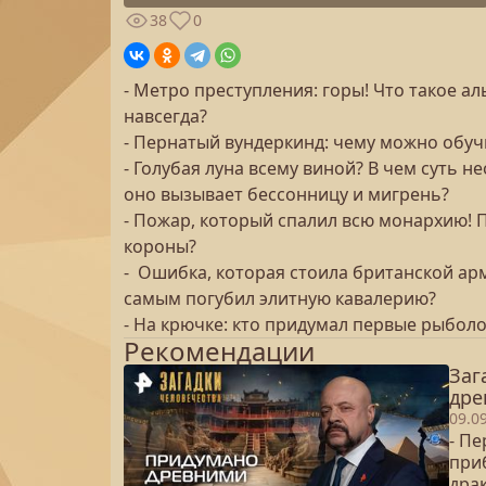
38
0
- Метро преступления: горы! Что такое а
навсегда?
- Пернатый вундеркинд: чему можно обуч
- Голубая луна всему виной? В чем суть 
оно вызывает бессонницу и мигрень?
- Пожар, который спалил всю монархию!
короны?
- Ошибка, которая стоила британской арм
самым погубил элитную кавалерию?
- На крючке: кто придумал первые рыбол
Рекомендации
Заг
дре
09.0
- П
при
дра