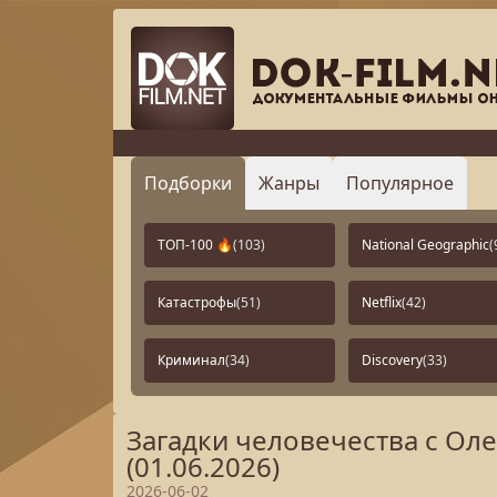
Подборки
Жанры
Популярное
ТОП-100 🔥
(103)
National Geographic
(
Катастрофы
(51)
Netflix
(42)
Криминал
(34)
Discovery
(33)
Загадки человечества с О
(01.06.2026)
2026-06-02