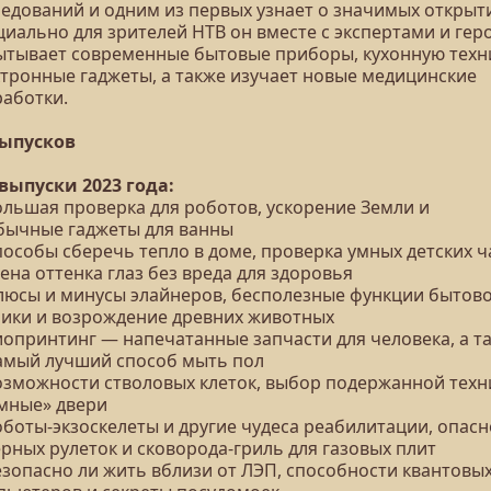
ледований и одним из первых узнает о значимых открыт
циально для зрителей НТВ он вместе с экспертами и гер
ытывает современные бытовые приборы, кухонную техни
ктронные гаджеты, а также изучает новые медицинские
работки.
выпусков
 выпуски 2023 года:
Большая проверка для роботов, ускорение Земли и
бычные гаджеты для ванны
пособы сберечь тепло в доме, проверка умных детских ч
ена оттенка глаз без вреда для здоровья
Плюсы и минусы элайнеров, бесполезные функции бытов
ники и возрождение древних животных
Биопринтинг — напечатанные запчасти для человека, а т
амый лучший способ мыть пол
Возможности стволовых клеток, выбор подержанной техн
умные» двери
оботы-экзоскелеты и другие чудеса реабилитации, опас
рных рулеток и сковорода-гриль для газовых плит
езопасно ли жить вблизи от ЛЭП, способности квантовы