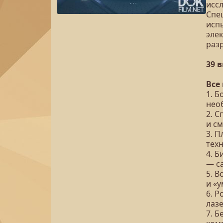
исс
Спе
исп
эле
раз
39 
Все
1. 
нео
2. С
и см
3. 
тех
4. 
— с
5. 
и «
6. Р
лазе
7. Б