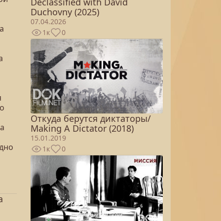
Declassified with David
Duchovny (2025)
07.04.2026
а
1к
0
а
я
ло
Откуда берутся диктаторы/
ла
Making A Dictator (2018)
15.01.2019
 дно
1к
0
а