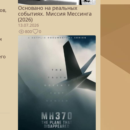
Основано на реальных
ов,
событиях. Миссия Мессинга
(2026)
13.07.2026
800
0
и
его