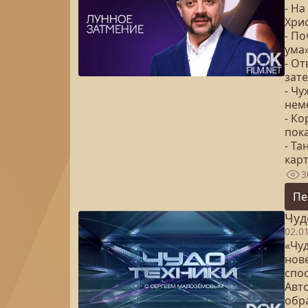
- На
Хри
- П
ума
- От
зат
- Чу
нем
- К
пок
- Та
карт
3
Пе
Чуд
02.0
«Чуд
нов
спо
Авт
обр