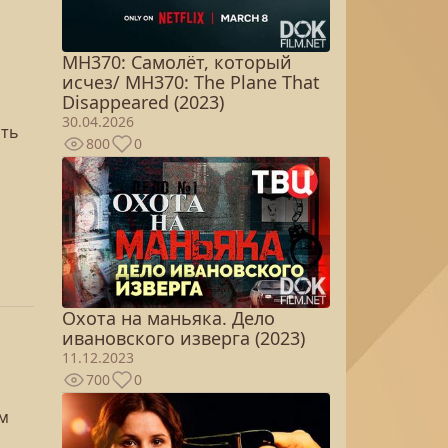
MH370: Самолёт, который
исчез/ MH370: The Plane That
Disappeared (2023)
30.04.2026
ить
800
0
Охота на маньяка. Дело
ивановского изверга (2023)
11.12.2023
700
0
им