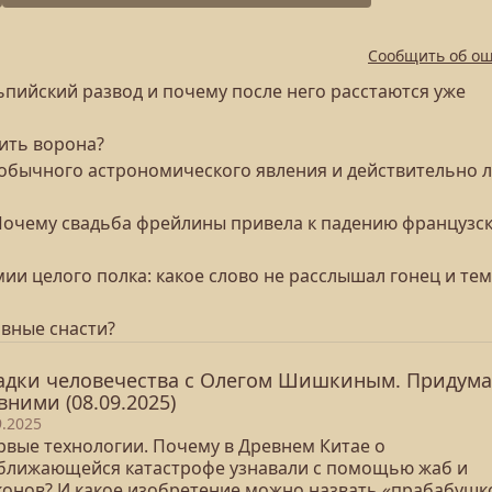
Сообщить об о
льпийский развод и почему после него расстаются уже
ить ворона?
необычного астрономического явления и действительно 
 Почему свадьба фрейлины привела к падению французс
ии целого полка: какое слово не расслышал гонец и тем
овные снасти?
адки человечества с Олегом Шишкиным. Придум
вними (08.09.2025)
9.2025
ервые технологии. Почему в Древнем Китае о
ближающейся катастрофе узнавали с помощью жаб и
конов? И какое изобретение можно назвать «прабабушк