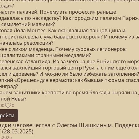
кода»?
инастия палачей. Почему эта профессия раньше
едавалась по наследству? Как городским палачом Париж
л семилетний мальчик?
оковая Лола Монтес. Как скандальная танцовщица и
тюристка свела с ума баварского короля? И почему из-з
 началась революция?
амея с ликом младенца. Почему суровых легионеров
щряли такими странными медалями?
ревенская Атлантида. Из-за чего на дне Рыбинского мор
зался важнейший торговый центр Руси, а с ним ещё око
 сёл и деревень? И можно ли было избежать затопления?
репкий «Орешек» для вермахта: как бывшая тюрьма спас
инград?
 зачем защитники крепости во время блокады ныряли на
яной Невы?
00
0
рейти
адки человечества с Олегом Шишкиным. Подделк
 (28.03.2025)
3.2025