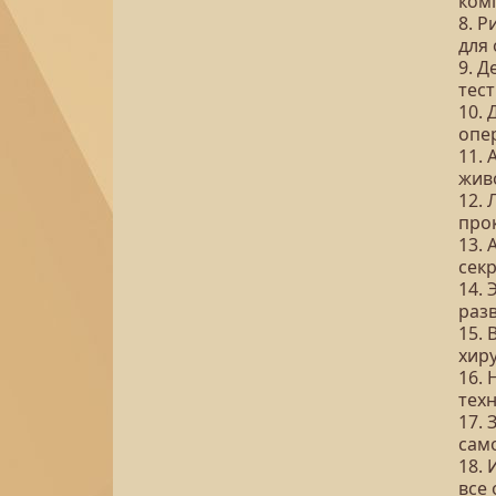
ком
8. 
для 
9. 
тес
10.
опе
11.
жив
12. 
про
13. 
секр
14. 
разв
15.
хир
16. 
тех
17.
сам
18.
все 