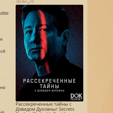
4к
0
шибке
ли
кой
ано
Рассекреченные тайны с
Дэвидом Духовны/ Secrets
ой