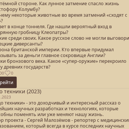
 тёмной стороне. Как лунное затмение спасло жизнь
стофору Колумбу?
очему некоторые животные во время затмений «сходят с
»?
вет в конце тоннеля. Где нашли вероятный вход в
ерянную гробницу Клеопатры?
жие среди своих. Какое русское слово не могли выговор
ецкие диверсанты?
орона британской империи. Кто впервые придумал
азывать за деньги главное сокровище Англии?
нки бронзового века. Какое «супер-оружие» перекроило
у древних государств?
00
0
рейти
о техники (2023)
1.2023
о техники» - это доходчивый и интересный рассказ о
ейших научных разработках и технологиях, которые
собны поменять или уже меняют нашу жизнь.
ор проекта - Сергей Малозёмов - репортер с медицинск
азованием, который всегда в курсе последних научных