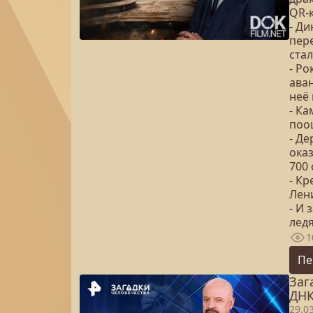
QR-
- Д
пер
ста
- Р
аван
неё
- К
поо
- Де
ока
700
- К
Лен
- И
лед
1
Пе
Заг
ДНК
29.0