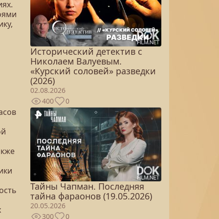
иях.
оями
ку,
Исторический детектив с
Николаем Валуевым.
«Курский соловей» разведки
(2026)
02.08.2026
400
0
асов
ой
акже
ики
Тайны Чапман. Последняя
ность
тайна фараонов (19.05.2026)
20.05.2026
х
300
0