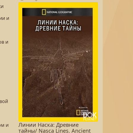
ки
ии и
ов и
овой
Линии Наска: Древние
ом и
тайны/ Nasca Lines. Ancient