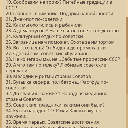
19. Сообразим на троих? Питейные традиции в
СССР
20. Главное - внимание. Подарки нашей юности
21. Джек-пот по-советски
22. Как мы охотились и рыбачили
23. А дома вкуснее! Наше сытое советское детство
24. Культурный отдых по-советски
25. Заграница нам поможет. Охота за импортом
26. Вот это вещь! От бидона до промокашки
27. Сделай сам: советские «Кулибины»
28. Не кочегары мы, не... Забытые профессии СССР
29. А что там по телеку? Любимые советские
передачи
30. Мелодии и ритмы страны Советов
31. Бутылка кефира, пол батона.. Фастфуд по-
советски
32. До свадьбы заживет! Народная медицина
страны Советов
33. Советские праздники: какими они были?
34. Кухня народов СССР или Как мы вкусно
дружили…
35. Время первых. Советские достижения
36. Когда соседей не выбирали... Жизнь в