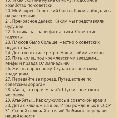
19. Такая скотина нужна самому! Подсобное
хозяйство по-советски
20. Мой адрес: Советский Союз... Как мы общались
на расстоянии
21. Прекрасное далеко. Каким мы представляли
будущее
22. Техника на грани фантастики. Советские
гаджеты
23. Плюсов было больше. Честно о советских
недостатках
24. Детство в стиле ретро. Наши любимые игры
25. Пять колец под кремлевскими звездами...
Мифы и правда Олимпиады-80
26. Жизнь нараспашку. Скучая по советским
традициям…
27. Передайте за проезд. Путешествие по
советским дорогам
28. «Алло, это прачечная?» Шутки советского
человека
29. Аты-баты... Как служилось в советской армии
30. Дети с ключом на шее. Игры рожденных в СССР
31. Скорей включайте телик! Любимые передачи
нашей юности