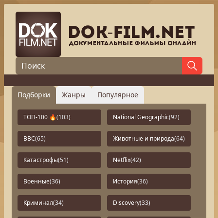
Подборки
Жанры
Популярное
ТОП-100 🔥
(103)
National Geographic
(92)
BBC
(65)
Животные и природа
(64)
Катастрофы
(51)
Netflix
(42)
Военные
(36)
История
(36)
Криминал
(34)
Discovery
(33)