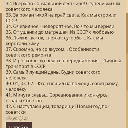
32. Вверх по социальной лестнице! Ступени жизни
советского человека
33. За романтикой на край света. Как мы строили
СССР
34. Очевидное - невероятное. Во что мы верили
35. От ушанки до матрешек. Из СССР с любовью
36. Лыжня, каток, снежки, сугробы... Как мы
коротали зиму
37. Скромно, но со вкусом... Особенности
советского ремонта
38. И роскошь, и средство передвижения... Личный
транспорт в СССР
39. Самый лучший день. Будни советского
человека
40. 01, 03, 07... Кто спешил на помощь советскому
человеку
41. Минута славы... Соревнования и конкурсы
страны Советов
42. С наступающим, товарищи! Новый год по-
советски
9к
27
Перейти