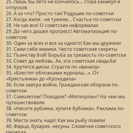
25. Лишь бы лето не кончалось... Пора каникул и
отпусков
26. А за что? Просто так! Радушие по-советски
27. Когда жили - не тужили... Счастье по-советски
28. Не как все! О советских неформалах
29. До чего дошел прогресс! Автоматизация по-
советски
30. Один за всех и все за одного! Как мы дружили
31. Сами себе химики. Чисто советские секреты
32. Пьянству бой! Борьба за трезвость по-советски
33. Совет да любовь. Ах, эта советская свадьба!
34. Крутятся диски. Страсти по «винилу»
35. «Блестят обложками журналы…». От
«Крестьянки» до «Крокодила»
36. Если завтра война. Гражданская оборона по-
советски
37. Самолетом? Поездом? «Метеором»? На чем мы
путешествовали
38. «Несите рублики, купите бублики». Реклама по-
советски
39. Места знать надо! Как мы рыбу ловили
40. Фарца, бухарик, несуны. Словечки советского
периода