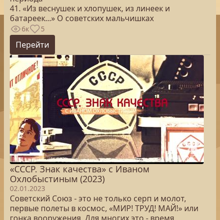
41. «Из веснушек и хлопушек, из линеек и
батареек...» О советских мальчишках
6к
5
Перейти
«СССР. Знак качества» с Иваном
Охлобыстиным (2023)
02.01.2023
Советский Союз - это не только серп и молот,
первые полеты в космос, «МИР! ТРУД! МАЙ!» или
гонка вооружения. Для многих это - время