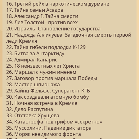
16. Третий рейх в наркотическом дурмане
17. Тайна семьи Асадов
18. Александр I. Тайна смерти
19. Лев Толстой - против всех
20. Израиль. Становление государства
21. Надежда Аллилуева. Загадочная смерть первой
леди Кремля
22. Тайна гибели подлодки К-129
23. Битва за Антарктиду
24. Адмирал Канарис
25. 18 неизвестных лет Христа
26. Маршал с чужим именем
27. Заговор против маршала Победы
28. Мастер шпионажа
29. Хайнц Фельфе. Суперагент КГБ
30. Как создавали атомную бомбу
31. Ночная встреча в Кремле
32. Дело Распутина
33. Отставка Хрущева
34. Катастрофа под грифом «секретно»
35. Муссолини. Падение диктатора
36. Моряк невидимого фронта