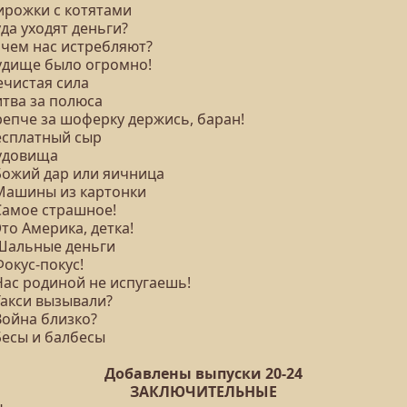
Пирожки с котятами
уда уходят деньги?
ачем нас истребляют?
Чудище было огромно!
ечистая сила
итва за полюса
репче за шоферку держись, баран!
Бесплатный сыр
Чудовища
 Божий дар или яичница
 Машины из картонки
 Самое страшное!
Это Америка, детка!
 Шальные деньги
Фокус-покус!
Нас родиной не испугаешь!
Такси вызывали?
Война близко?
Бесы и балбесы
Добавлены выпуски 20-24
ЗАКЛЮЧИТЕЛЬНЫЕ