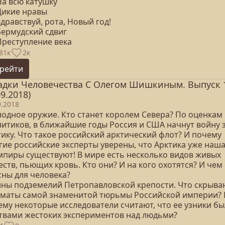
На всю катушку
 Дикие нравы
Здравствуй, рота, Новый год!
Бермудский сдвиг
Преступление века
81к
2к
рейти
адки Человечества С Олегом Шишкиным. Выпуск 
09.2018)
9.2018
олодное оружие. Кто станет королем Севера? По оценкам
литиков, в ближайшие годы Россия и США начнут войну 
ику. Что такое российский арктический флот? И почему
гие российские эксперты уверены, что Арктика уже наша
ампиры существуют! В мире есть несколько видов живых
ств, пьющих кровь. Кто они? И на кого охотятся? И чем
сны для человека?
айны подземелий Петропавловской крепости. Что скрыва
ематы самой знаменитой тюрьмы Российской империи? 
ему некоторые исследователи считают, что ее узники б
твами жестоких экспериментов над людьми?