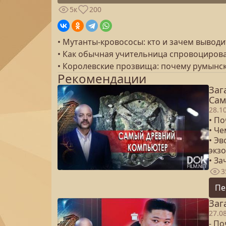
5к
200
• Мутанты-кровососы: кто и зачем вывод
• Как обычная учительница спровоциров
• Королевские прозвища: почему румынс
Рекомендации
Заг
Сам
28.1
• П
• Ч
• Э
экз
• З
3
Пе
Заг
27.0
- По