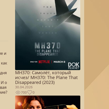
е и
 как
MH370: Самолёт, который
одня
исчез/ MH370: The Plane That
Disappeared (2023)
 И о
30.04.2026
овая
ние?
700
0