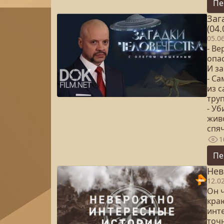
Пе
Заг
(04.
05.0
- В
опа
И з
- С
из 
тру
- У
жив
спя
1
Пе
Нев
12.0
Он 
кра
инт
точн