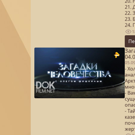
20. 
21.
22. 
23. 
24. 
1
Пе
Заг
04.
05.0
- Х
ана
Аркт
мно
- В
суще
опа
- Т
каз
поч
жер