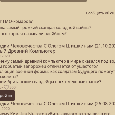
Сообщить об о
ит ГМО-комаров?
ала самый громкий скандал холодной войны?
кого короля называли плейбоем?
адки Человечества С Олегом Шишкиным (21.10.202
ый Древний Компьютер
0.2020
очему самый древний компьютер в мире оказался под во
ем горбатый запорожец отличается от ушастого?
волюция военной формы: как солдатам будущего помогут
оскелеты?
ачем британские гвардейцы носят меховые шапки?
5к
300
рейти
адки Человечества С Олегом Шишкиным (26.08.20
8.2020
чему Ким Чен Ын готов убить каждого, кто зашел в его