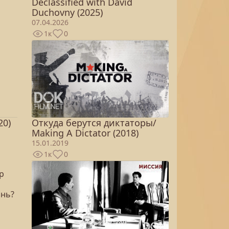
Declassified with David
Duchovny (2025)
07.04.2026
1к
0
Откуда берутся диктаторы/
20)
Making A Dictator (2018)
15.01.2019
1к
0
р
знь?