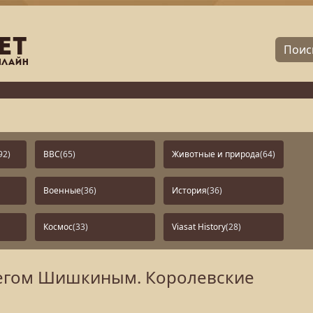
92)
BBC
(65)
Животные и природа
(64)
Военные
(36)
История
(36)
Космос
(33)
Viasat History
(28)
легом Шишкиным. Королевские