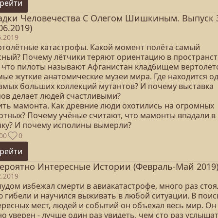
рейти
адки Человечества С Олегом Шишкиным. Выпуск 
06.2019)
6.2019
ертолётные катастрофы. Какой момент полёта самый
сный? Почему лётчики теряют ориентацию в пространст
а что пилоты называют Афганистан кладбищем вертолёт
амые жуткие анатомические музеи мира. Где находится о
самых больших коллекций мутантов? И почему выставка
пов делает людей счастливыми?
бить мамонта. Как древние люди охотились на огромных
отных? Почему учёные считают, что мамонты впадали в
чку? И почему исполины вымерли?
00
0
рейти
ероятно Интересные Истории (Февраль-Май 2019
2.2019
чудом избежал смерти в авиакатастрофе, много раз стоя
ю гибели и научился выживать в любой ситуации. В поис
ересных мест, людей и событий он объехал весь мир. Он
о уверен - лучше один раз увидеть, чем сто раз услышат