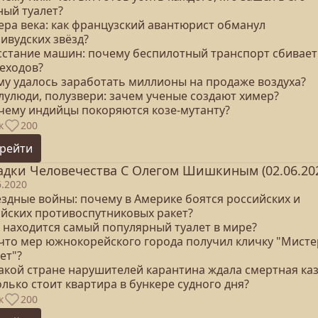
ный туалет?
ера века: как французский авантюрист обманул
ивудских звёзд?
осстание машин: почему беспилотный транспорт сбивает
еходов?
ому удалось заработать миллионы на продаже воздуха?
олулюди, полузвери: зачем ученые создают химер?
очему индийцы покоряются козе-мутанту?
к
200
рейти
адки Человечества С Олегом Шишкиным (02.06.20
6.2020
ёздные войны: почему в Америке боятся российских и
айских противоспутниковых ракет?
е находится самый популярный туалет в мире?
а что мер южнокорейского города получил кличку "Мисте
ет"?
какой стране нарушителей карантина ждала смертная ка
олько стоит квартира в бункере судного дня?
к
200