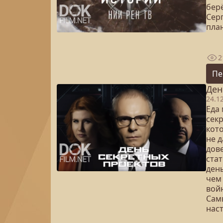
бер
Сер
план
2
Пе
Ден
24.1
Еда
сек
кот
не 
дов
ста
день
чем
вой
Сам
наст