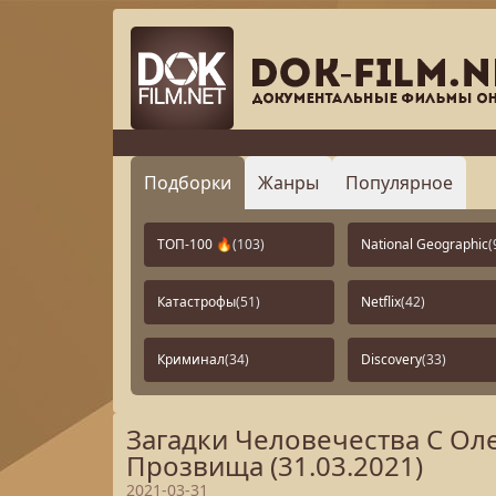
Подборки
Жанры
Популярное
ТОП-100 🔥
(103)
National Geographic
(
Катастрофы
(51)
Netflix
(42)
Криминал
(34)
Discovery
(33)
Загадки Человечества С О
Прозвища (31.03.2021)
2021-03-31