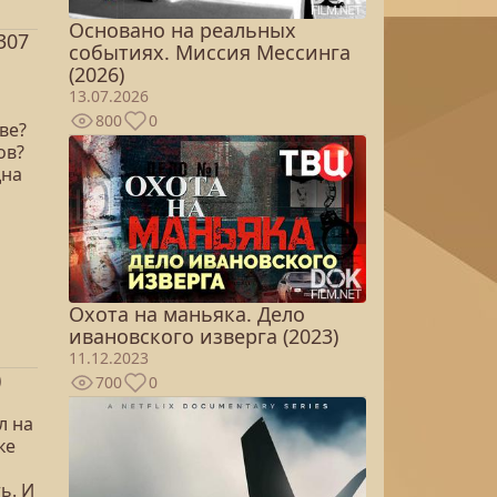
Основано на реальных
307
событиях. Миссия Мессинга
(2026)
13.07.2026
800
0
ве?
ов?
дна
Охота на маньяка. Дело
ивановского изверга (2023)
11.12.2023
)
700
0
л на
ке
ь. И