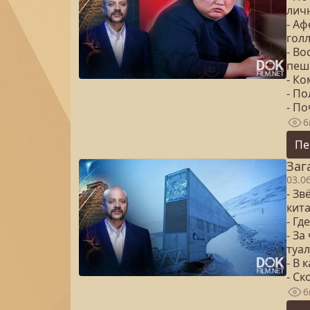
лич
- Аф
голл
- В
пеш
- К
- П
- П
6
Пе
Заг
03.0
- Зв
кит
- Гд
- З
туал
- В 
- Ск
6