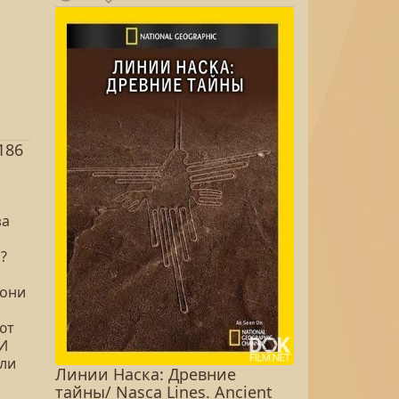
186
за
?
 они
ют
И
ыли
Линии Наска: Древние
тайны/ Nasca Lines. Ancient