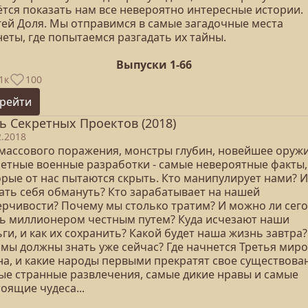
ётся показать нам все невероятно интересные истории.
гей Доля. Мы отправимся в самые загадочные места
еты, где попытаемся разгадать их тайны.
Выпуски 1-66
1к
100
рейти
ь Секретных Проектов (2018)
2.2018
 массового поражения, монстры глубин, новейшее оружи
ретные военные разработки - самые невероятные факты,
орые от нас пытаются скрыть. Кто манипулирует нами? И
дать себя обмануть? Кто зарабатывает на нашей
ерчивости? Почему мы столько тратим? И можно ли сег
ть миллионером честным путем? Куда исчезают наши
ги, и как их сохранить? Какой будет наша жизнь завтра?
 мы должны знать уже сейчас? Где начнется Третья мир
на, и какие народы первыми прекратят свое существова
ые странные развлечения, самые дикие нравы и самые
оящие чудеса...