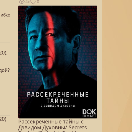
4к
0
шибке
0).
дой?
20)
Рассекреченные тайны с
Дэвидом Духовны/ Secrets