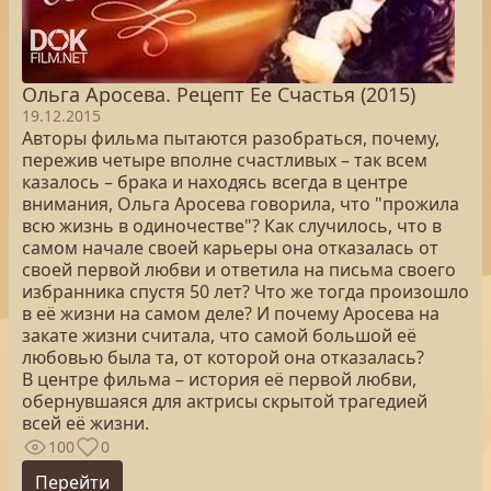
Ольга Аросева. Рецепт Ее Счастья (2015)
19.12.2015
Авторы фильма пытаются разобраться, почему,
пережив четыре вполне счастливых – так всем
казалось – брака и находясь всегда в центре
внимания, Ольга Аросева говорила, что "прожила
всю жизнь в одиночестве"? Как случилось, что в
самом начале своей карьеры она отказалась от
своей первой любви и ответила на письма своего
избранника спустя 50 лет? Что же тогда произошло
в её жизни на самом деле? И почему Аросева на
закате жизни считала, что самой большой её
любовью была та, от которой она отказалась?
В центре фильма – история её первой любви,
обернувшаяся для актрисы скрытой трагедией
всей её жизни.
100
0
Перейти