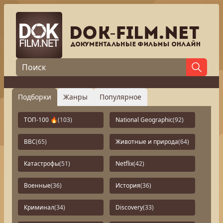
Подборки
Жанры
Популярное
ТОП-100 🔥
(103)
National Geographic
(92)
BBC
(65)
Животные и природа
(64)
Катастрофы
(51)
Netflix
(42)
Военные
(36)
История
(36)
Криминал
(34)
Discovery
(33)