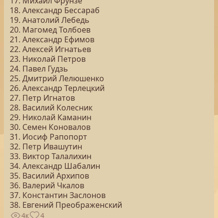
17. Михаил Фрунзе
18. Александр Бессараб
19. Анатолий Лебедь
20. Магомед Толбоев
21. Александр Ефимов
22. Алексей Игнатьев
23. Николай Петров
24. Павел Гудзь
25. Дмитрий Лелюшенко
26. Александр Терлецкий
27. Петр Игнатов
28. Василий Колесник
29. Николай Каманин
30. Семен Коновалов
31. Иосиф Рапопорт
32. Петр Ивашутин
33. Виктор Талалихин
34. Александр Шабалин
35. Василий Архипов
36. Валерий Чкалов
37. Константин Заслонов
38. Евгений Преображенский
4к
4