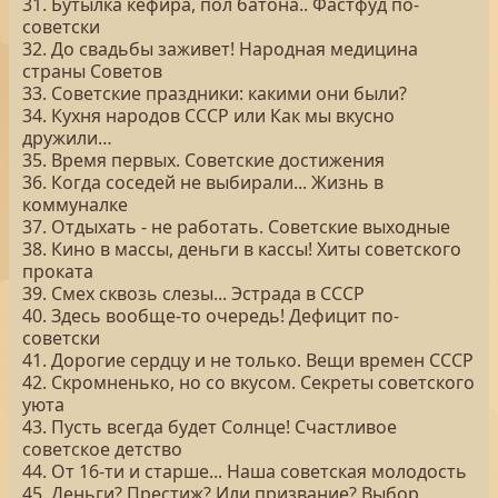
31. Бутылка кефира, пол батона.. Фастфуд по-
советски
32. До свадьбы заживет! Народная медицина
страны Советов
33. Советские праздники: какими они были?
34. Кухня народов СССР или Как мы вкусно
дружили…
35. Время первых. Советские достижения
36. Когда соседей не выбирали... Жизнь в
коммуналке
37. Отдыхать - не работать. Советские выходные
38. Кино в массы, деньги в кассы! Хиты советского
проката
39. Смех сквозь слезы... Эстрада в СССР
40. Здесь вообще-то очередь! Дефицит по-
советски
41. Дорогие сердцу и не только. Вещи времен СССР
42. Скромненько, но со вкусом. Секреты советского
уюта
43. Пусть всегда будет Солнце! Счастливое
советское детство
44. От 16-ти и старше... Наша советская молодость
45. Деньги? Престиж? Или призвание? Выбор