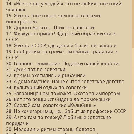
14. «Все не как у людей!» Что не любил советский
человек
15. Жизнь советского человека глазами
иностранцев
16. Дорого-богато… Шик по-советски
17. Физкульт-привет! Здоровый образ жизни в
СССР
18. Жизнь в СССР, где деньги были - не главное
19. Сообразим на троих? Питейные традиции в
СССР
20. Главное - внимание. Подарки нашей юности
21. Джек-пот по-советски
22. Как мы охотились и рыбачили
23. А дома вкуснее! Наше сытое советское детство
24. Культурный отдых по-советски
25. Заграница нам поможет. Охота за импортом
26. Вот это вещь! От бидона до промокашки
27. Сделай сам: советские «Кулибины»
28. Не кочегары мы, не... Забытые профессии СССР
29. А что там по телеку? Любимые советские
передачи
30. Мелодии и ритмы страны Советов