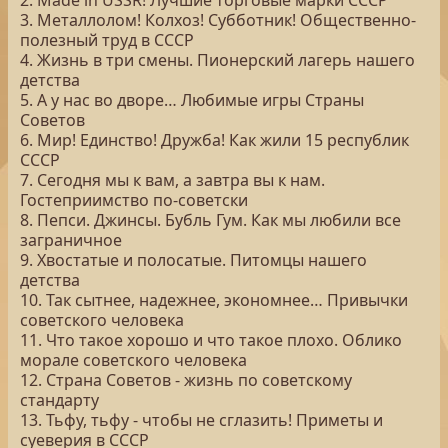
2. Made in USSR! Лучшие торговые марки СССР
3. Металлолом! Колхоз! Субботник! Общественно-
полезный труд в СССР
4. Жизнь в три смены. Пионерский лагерь нашего
детства
5. А у нас во дворе… Любимые игры Страны
Советов
6. Мир! Единство! Дружба! Как жили 15 республик
СССР
7. Сегодня мы к вам, а завтра вы к нам.
Гостеприимство по-советски
8. Пепси. Джинсы. Бубль Гум. Как мы любили все
заграничное
9. Хвостатые и полосатые. Питомцы нашего
детства
10. Так сытнее, надежнее, экономнее… Привычки
советского человека
11. Что такое хорошо и что такое плохо. Облико
морале советского человека
12. Страна Советов - жизнь по советскому
стандарту
13. Тьфу, тьфу - чтобы не сглазить! Приметы и
суеверия в СССР