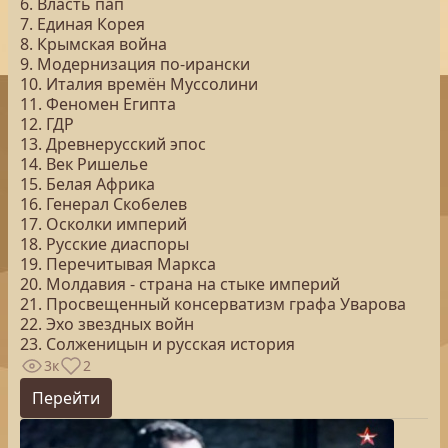
6. Власть пап
7. Единая Корея
8. Крымская война
9. Модернизация по-ирански
10. Италия времён Муссолини
11. Феномен Египта
12. ГДР
13. Древнерусский эпос
14. Век Ришелье
15. Белая Африка
16. Генерал Скобелев
17. Осколки империй
18. Русские диаспоры
19. Перечитывая Маркса
20. Молдавия - страна на стыке империй
21. Просвещенный консерватизм графа Уварова
22. Эхо звездных войн
23. Солженицын и русская история
3к
2
Перейти