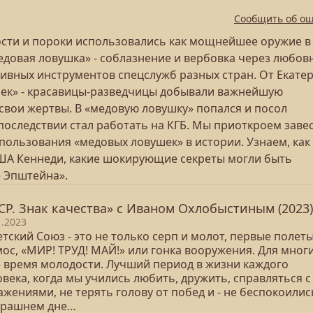
Сообщить об о
ости и пороки использовались как мощнейшее оружие в
медовая ловушка» - соблазнение и вербовка через любов
ктивных инструментов спецслужб разных стран. От Екате
очек» - красавицы-разведчицы добывали важнейшую
вои жертвы. В «медовую ловушку» попался и посол
оследствии стал работать на КГБ. Мы приоткроем заве
ользования «медовых ловушек» в истории. Узнаем, как
США Кеннеди, какие шокирующие секреты могли быть
е Эпштейна».
СР. Знак качества» с Иваном Охлобыстиным (2023)
1.2023
тский Союз - это не только серп и молот, первые полеты
ос, «МИР! ТРУД! МАЙ!» или гонка вооружения. Для мног
 - время молодости. Лучший период в жизни каждого
века, когда мы учились любить, дружить, справляться с
жениями, не терять голову от побед и - не беспокоилис
трашнем дне…