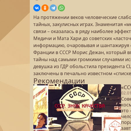
На протяжении веков человеческие слаб
тайных, закулисных играх. Знаменитая «
связи – оказалась в ряду наиболее эффе
Медичи и Мата Хари до советских «ласт
информацию, очаровывая и шантажируя с
Франции в СССР Морис Дежан, который вп
тайны над самыми громкими случаями исп
девушка из ГДР обольстила президента 
заключены в печально известном «списк
Рекомендации
«СС
02.0
Сове
косм
это
чело
пора
зав