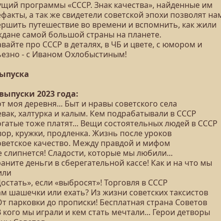
ущий программы «СССР. Знак качества», найденные им
факты, а так же свидетели советской эпохи позволят на
ершить путешествие во времени и вспомнить, как жили
ждане самой большой страны на планете.
вайте про СССР в деталях, в ЧБ и цвете, с юмором и
ьезно - с Иваном Охлобыстиным!
выпуска
 выпуски 2023 года:
от моя деревня... Быт и нравы советского села
евак, халтурка и калым. Кем подрабатывали в СССР
огатые тоже платят... Вещи состоятельных людей в СССР
вор, кружки, продленка. Жизнь после уроков
Советское качество. Между правдой и мифом
е слипнется! Сладости, которые мы любили...
раните деньги в сберегательной кассе! Как и на что мы
или
Достать», если «выбросят»! Торговля в СССР
ам шашечки или ехать? Из жизни советских таксистов
От парковки до прописки! Бесплатная страна Советов
В кого мы играли и кем стать мечтали... Герои детворы