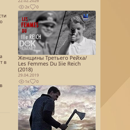
22.02.2026
2к
0
сти
го
а
Женщины Третьего Рейха/
т в
Les Femmes Du Iiie Reich
(2018)
29.04.2019
1к
0
в
-