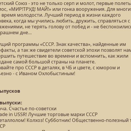
тский Союз - это не только серп и молот, первые полеты
мос, «МИР!ТРУД! МАЙ!» или гонка вооружения. Для многи
 - время молодости. Лучший период в жизни каждого
века, когда мы учились любить, дружить, справляться с
жениями, не терять голову от побед и - не беспокоилис
трашнем дне…
ущий программы «СССР. Знак качества», найденные им
факты, а так же свидетели советской эпохи позволят на
ершить путешествие во времени и вспомнить, как жили
ждане самой большой страны на планете.
вайте про СССР в деталях, в ЧБ и цвете, с юмором и
ьезно - с Иваном Охлобыстиным!
выпусков
 выпуски:
ача. Счастье по-советски
Made in USSR! Лучшие торговые марки СССР
Металлолом! Колхоз! Субботник! Общественно-полезный 
ССР