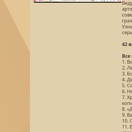
Вед
арте
сов
гра
Узна
сер
42 
Все
1. В
2. Л
3. Б
4. Д
5. 
6. Н
7. Х
коп
8. «
9. В
10. 
11. 