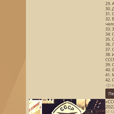
29. 
30.
31.
32. 
чел
33. 
34. 
35.
36. 
37. 
38. 
ССС
39.
40. 
41. 
42.
9
Пе
«СС
202
07.1