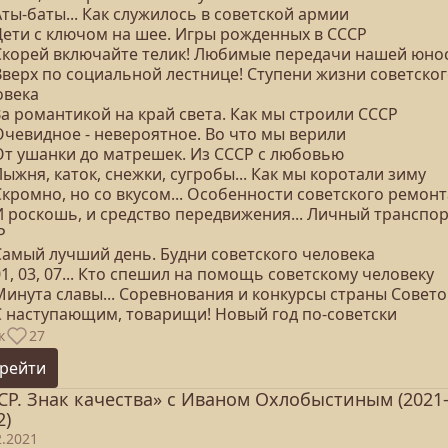
Аты-баты... Как служилось в советской армии
 Дети с ключом на шее. Игры рожденных в СССР
 Скорей включайте телик! Любимые передачи нашей юно
Вверх по социальной лестнице! Ступени жизни советско
овека
За романтикой на край света. Как мы строили СССР
Очевидное - невероятное. Во что мы верили
 От ушанки до матрешек. Из СССР с любовью
Лыжня, каток, снежки, сугробы... Как мы коротали зиму
Скромно, но со вкусом... Особенности советского ремонт
И роскошь, и средство передвижения... Личный транспор
Р
 Самый лучший день. Будни советского человека
01, 03, 07... Кто спешил на помощь советскому человеку
Минута славы... Соревнования и конкурсы страны Совето
 С наступающим, товарищи! Новый год по-советски
к
27
рейти
СР. Знак качества» с Иваном Охлобыстиным (2021
2)
2.2021