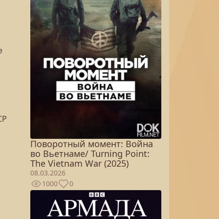
е
СР
Поворотный момент: Война
во Вьетнаме/ Turning Point:
The Vietnam War (2025)
08.03.2026
1000
0