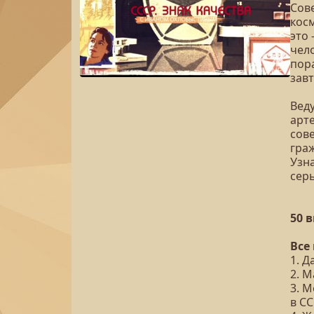
Сове
кос
это
чело
пора
зав
Вед
арте
сов
гра
Узна
сер
50 
Все
1. Д
2. 
3. 
в С