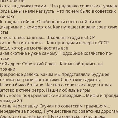
аны Советов
Охота за деликатесами... Что радовало советских гурман
Когда цены знали наизусть. Что почем было в советских
азинах?
Не так, как сейчас. Особенности советской жизни
 Дикарями и с комфортом. Как путешествовали советские
исты
Точка, точка, запятая... Школьные годы в СССР
Жизнь без интернета... Как проводили вечера в СССР
Люди, которые могли достать все
Такая скотина нужна самому! Подсобное хозяйство по-
етски
Мой адрес: Советский Союз... Как мы общались на
стоянии
 Прекрасное далеко. Каким мы представляли будущее
Техника на грани фантастики. Советские гаджеты
Плюсов было больше. Честно о советских недостатках
 Детство в стиле ретро. Наши любимые игры
Пять колец под кремлевскими звездами... Мифы и правд
мпиады-80
 Жизнь нараспашку. Скучая по советским традициям…
 Передайте за проезд. Путешествие по советским дорога
«Алло, это прачечная?» Шутки советского человека