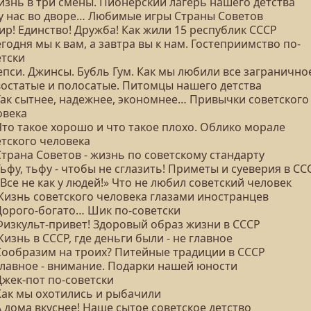
изнь в три смены. Пионерский лагерь нашего детства
А у нас во дворе… Любимые игры Страны Советов
ир! Единство! Дружба! Как жили 15 республик СССР
егодня мы к вам, а завтра вы к нам. Гостеприимство по-
етски
епси. Джинсы. Бубль Гум. Как мы любили все загранично
Хвостатые и полосатые. Питомцы нашего детства
 Так сытнее, надежнее, экономнее… Привычки советского
овека
Что такое хорошо и что такое плохо. Облико морале
етского человека
Страна Советов - жизнь по советскому стандарту
Тьфу, тьфу - чтобы не сглазить! Приметы и суеверия в СС
«Все не как у людей!» Что не любил советский человек
 Жизнь советского человека глазами иностранцев
 Дорого-богато… Шик по-советски
 Физкульт-привет! Здоровый образ жизни в СССР
Жизнь в СССР, где деньги были - не главное
 Сообразим на троих? Питейные традиции в СССР
 Главное - внимание. Подарки нашей юности
Джек-пот по-советски
 Как мы охотились и рыбачили
А дома вкуснее! Наше сытое советское детство