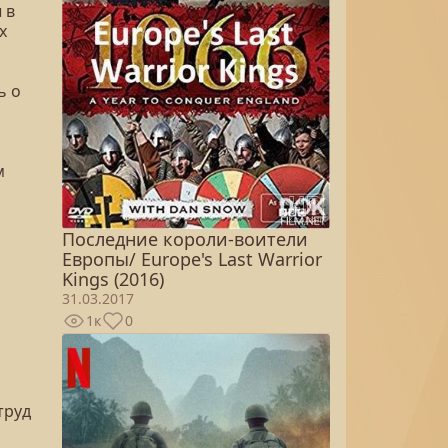
 в
х
ь о
м
Последние короли-воители
Европы/ Europe's Last Warrior
Kings (2016)
31.03.2017
1к
0
труд