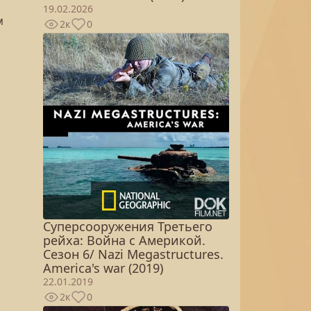
19.02.2026
м
2к
0
Суперсооружения Третьего
рейха: Война с Америкой.
Сезон 6/ Nazi Megastructures.
America's war (2019)
22.01.2019
2к
0