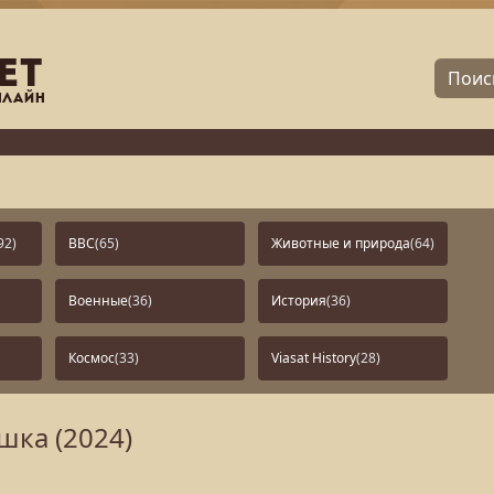
92)
BBC
(65)
Животные и природа
(64)
Военные
(36)
История
(36)
Космос
(33)
Viasat History
(28)
шка (2024)