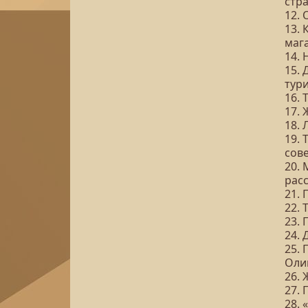
стр
12. 
13. 
маг
14. 
15.
тур
16. 
17. 
18. 
19. 
сов
20. 
рас
21.
22. 
23. 
24.
25. 
Оли
26.
27.
28. 