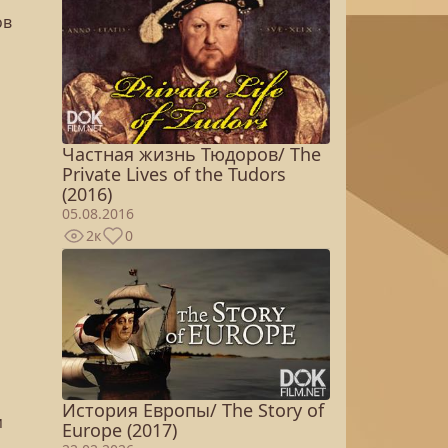
ов
Частная жизнь Тюдоров/ The
Private Lives of the Tudors
(2016)
05.08.2016
2к
0
а
История Европы/ The Story of
м
Europe (2017)