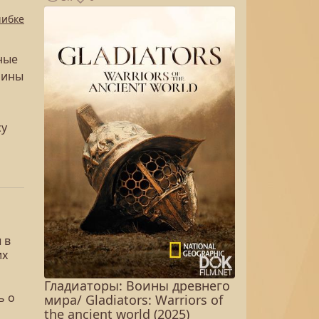
шибке
ные
рины
су
 в
их
Гладиаторы: Воины древнего
ь о
мира/ Gladiators: Warriors of
the ancient world (2025)