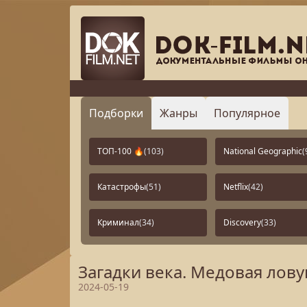
Подборки
Жанры
Популярное
ТОП-100 🔥
(103)
National Geographic
(
Катастрофы
(51)
Netflix
(42)
Криминал
(34)
Discovery
(33)
Загадки века. Медовая лову
2024-05-19