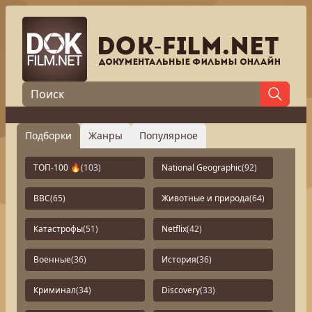
Подборки
Жанры
Популярное
ТОП-100 🔥
(103)
National Geographic
(92)
BBC
(65)
Животные и природа
(64)
Катастрофы
(51)
Netflix
(42)
Военные
(36)
История
(36)
Криминал
(34)
Discovery
(33)