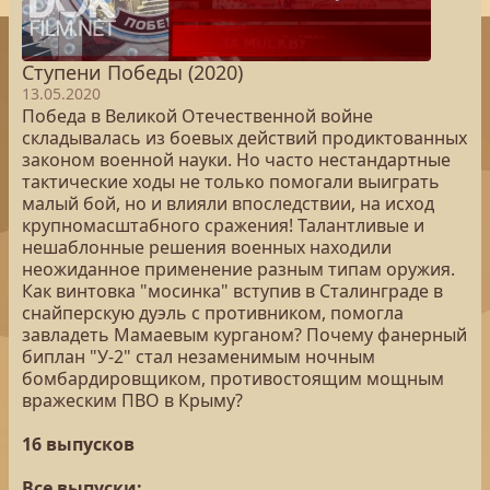
Ступени Победы (2020)
13.05.2020
Победа в Великой Отечественной войне
складывалась из боевых действий продиктованных
законом военной науки. Но часто нестандартные
тактические ходы не только помогали выиграть
малый бой, но и влияли впоследствии, на исход
крупномасштабного сражения! Талантливые и
нешаблонные решения военных находили
неожиданное применение разным типам оружия.
Как винтовка "мосинка" вступив в Сталинграде в
снайперскую дуэль с противником, помогла
завладеть Мамаевым курганом? Почему фанерный
биплан "У-2" стал незаменимым ночным
бомбардировщиком, противостоящим мощным
вражеским ПВО в Крыму?
16 выпусков
Все выпуски: