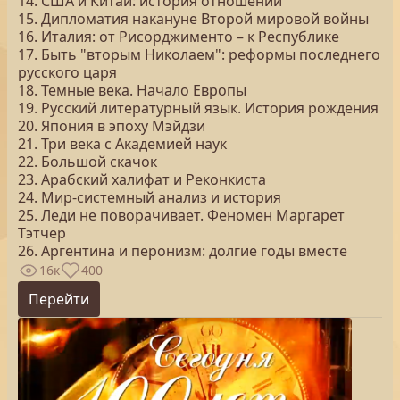
14. США и Китай: история отношений
15. Дипломатия накануне Второй мировой войны
16. Италия: от Рисорджименто – к Республике
17. Быть "вторым Николаем": реформы последнего
русского царя
18. Темные века. Начало Европы
19. Русский литературный язык. История рождения
20. Япония в эпоху Мэйдзи
21. Три века с Академией наук
22. Большой скачок
23. Арабский халифат и Реконкиста
24. Мир-системный анализ и история
25. Леди не поворачивает. Феномен Маргарет
Тэтчер
26. Аргентина и перонизм: долгие годы вместе
16к
400
Перейти