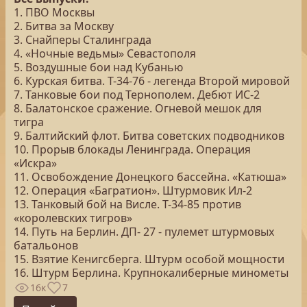
1. ПВО Москвы
2. Битва за Москву
3. Снайперы Сталинграда
4. «Ночные ведьмы» Севастополя
5. Воздушные бои над Кубанью
6. Курская битва. Т-34-76 - легенда Второй мировой
7. Танковые бои под Тернополем. Дебют ИС-2
8. Балатонское сражение. Огневой мешок для
тигра
9. Балтийский флот. Битва советских подводников
10. Прорыв блокады Ленинграда. Операция
«Искра»
11. Освобождение Донецкого бассейна. «Катюша»
12. Операция «Багратион». Штурмовик Ил-2
13. Танковый бой на Висле. Т-34-85 против
«королевских тигров»
14. Путь на Берлин. ДП- 27 - пулемет штурмовых
батальонов
15. Взятие Кенигсберга. Штурм особой мощности
16. Штурм Берлина. Крупнокалиберные минометы
16к
7