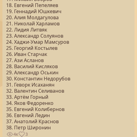
18. Евгений Пепеляев
19. Геннадий Юшкевич
20. Алия Молдагулова
21. Николай Харламов
22. Лидия Литвяк
23. Александр Солуянов
24. Хаджи-Умар Мамсуров
25. Георгий Костылев
26. Иван Старчак
27. Ази Асланов
28. Василий Кисляков
29. Александр Оськин
30. Константин Недорубов
31. Геворк Исаханян
32. Валентин Селиванов
33. Артём Горный
34. Яков Федоренко
35. Евгений Колибернов
36. Евгений Ледин
37. Анатолий Краснов
38. Петр Широнин
4к
3