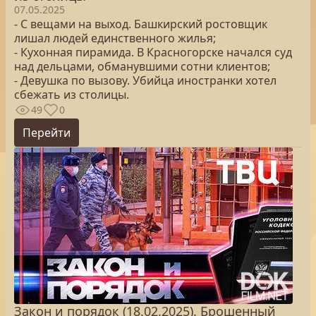
07.05.2025
- С вещами на выход. Башкирский ростовщик
лишал людей единственного жилья;
- Кухонная пирамида. В Красногорске начался суд
над дельцами, обманувшими сотни клиентов;
- Девушка по вызову. Убийца иностранки хотел
сбежать из столицы.
49
0
Перейти
Закон и порядок (18.02.2025). Брошенный