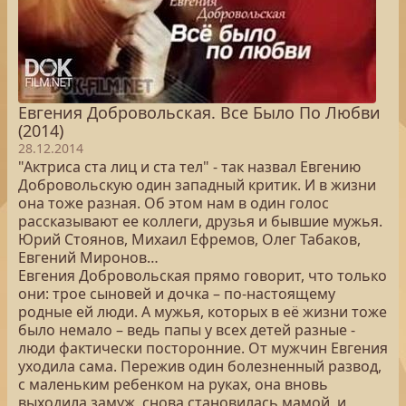
Евгения Добровольская. Все Было По Любви
(2014)
28.12.2014
"Актриса ста лиц и ста тел" - так назвал Евгению
Добровольскую один западный критик. И в жизни
она тоже разная. Об этом нам в один голос
рассказывают ее коллеги, друзья и бывшие мужья.
Юрий Стоянов, Михаил Ефремов, Олег Табаков,
Евгений Миронов…
Евгения Добровольская прямо говорит, что только
они: трое сыновей и дочка – по-настоящему
родные ей люди. А мужья, которых в её жизни тоже
было немало – ведь папы у всех детей разные -
люди фактически посторонние. От мужчин Евгения
уходила сама. Пережив один болезненный развод,
с маленьким ребенком на руках, она вновь
выходила замуж, снова становилась мамой, и