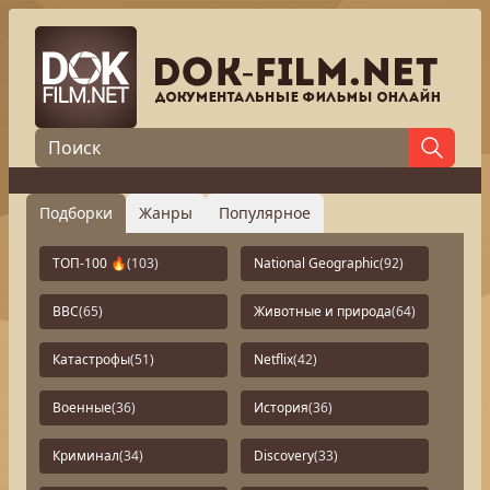
Подборки
Жанры
Популярное
ТОП-100 🔥
(103)
National Geographic
(92)
BBC
(65)
Животные и природа
(64)
Катастрофы
(51)
Netflix
(42)
Военные
(36)
История
(36)
Криминал
(34)
Discovery
(33)