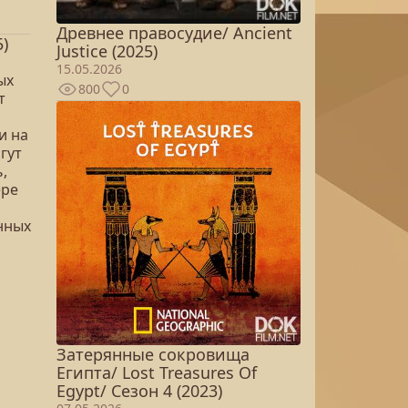
Древнее правосудие/ Ancient
)
Justice (2025)
15.05.2026
ых
800
0
т
и на
гут
,
ере
нных
Затерянные сокровища
Египта/ Lost Treasures Of
Egypt/ Сезон 4 (2023)