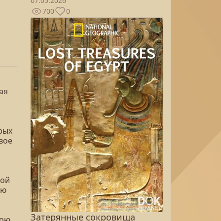
07.05.2026
700
0
ая
рых
вое
ной
ию
Затерянные сокровища
вою