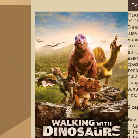
Пе
Про
09.0
В з
шоу 
дра
кот
дин
выяс
сра
того
ожи
виз
зах
пос
6 с
Все
1. С
2. Р