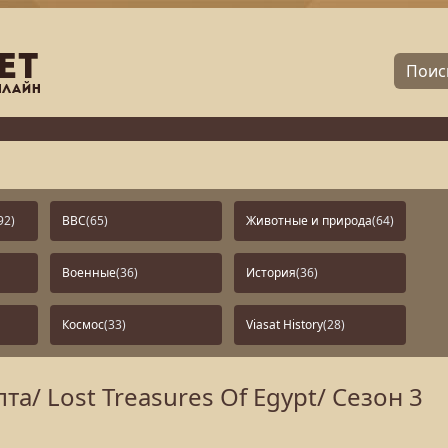
92)
BBC
(65)
Животные и природа
(64)
Военные
(36)
История
(36)
Космос
(33)
Viasat History
(28)
а/ Lost Treasures Of Egypt/ Сезон 3