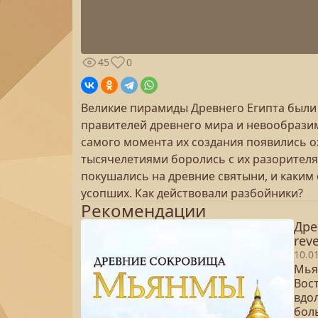
45
0
Великие пирамиды Древнего Египта были
правителей древнего мира и невообразим
самого момента их создания появились о
тысячелетиями боролись с их разорителя
покушались на древние святыни, и каким
усопших. Как действовали разбойники?
Рекомендации
Дре
reve
10.0
Мья
Вос
вдол
боль