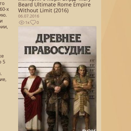
го
Beard Ultimate Rome Empire
60-х
Without Limit (2016)
ию.
06.07.2016
 и
1к
0
рии,
же
о 5
.
ие,