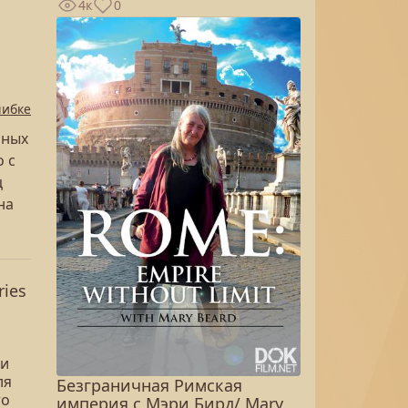
4к
0
шибке
нных
 с
ц
на
ies
ми
ля
Безграничная Римская
то
империя с Мэри Бирд/ Mary