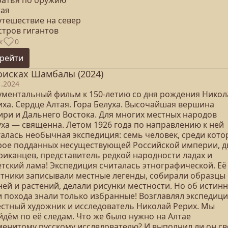
Братья по оружию
тая
утешествие на север
стров гигантов
к
0
рейти
оисках Шамбалы (2024)
1.2024
ументальный фильм к 150-летию со дня рождения Никол
иха. Сердце Алтая. Гора Белуха. Высочайшая вершина
ири и Дальнего Востока. Для многих местных народов
уха — священна. Летом 1926 года по направлению к ней
галась необычная экспедиция: семь человек, среди кото
рое подданных несуществующей Российской империи, д
риканцев, представитель редкой народности ладах и
етский лама! Экспедиция считалась этнографической. Её
стники записывали местные легенды, собирали образцы
ней и растений, делали рисунки местности. Но об истин
и похода знали только избранные! Возглавлял экспедиц
естный художник и исследователь Николай Рерих. Мы
йдём по её следам. Что же было нужно на Алтае
менитому русскому исследователю? И выполнил ли он с