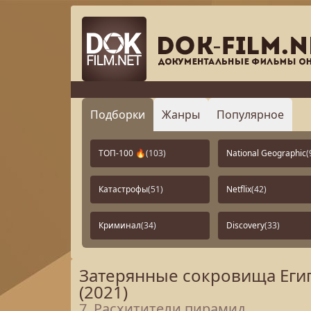
Подборки
Жанры
Популярное
ТОП-100 🔥
(103)
National Geographic
(
Катастрофы
(51)
Netflix
(42)
Криминал
(34)
Discovery
(33)
Затерянные сокровища Египт
(2021)
7. Расхитители пирамид