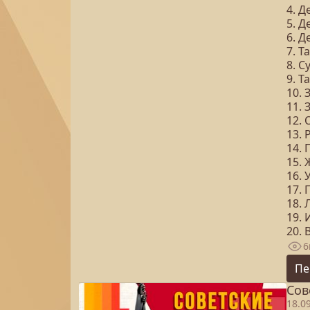
4. 
5. 
6. 
7. 
8. 
9. 
10. 
11. 
12. 
13.
14.
15.
16. 
17. 
18.
19.
20.
6
Пе
Сов
18.0