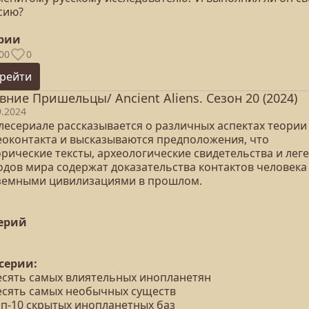
сию?
ерии
00
0
рейти
вние Пришельцы/ Ancient Aliens. Сезон 20 (2024)
9.2024
елесериале рассказывается о различных аспектах теории
еоконтакта и высказываются предположения, что
орические тексты, археологические свидетельства и лег
одов мира содержат доказательства контактов человека
земными цивилизациями в прошлом.
серий
 серии:
Десять самых влиятельных инопланетян
Десять самых необычных существ
оп-10 скрытых инопланетных баз