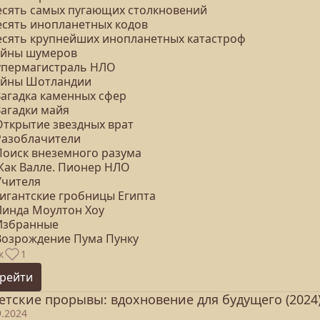
Десять самых пугающих столкновений
Десять инопланетных кодов
Десять крупнейших инопланетных катастроф
Тайны шумеров
Супермагистраль НЛО
Тайны Шотландии
Загадка каменных сфер
Загадки майя
Открытие звездных врат
 Разоблачители
 Поиск внеземного разума
 Жак Валле. Пионер НЛО
Учителя
Гигантские гробницы Египта
 Линда Моултон Хоу
 Избранные
 Возрождение Пума Пунку
к
1
рейти
етские прорывы: вдохновение для будущего (2024
9.2024