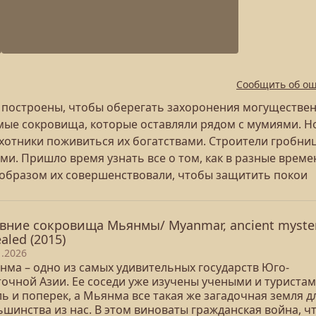
Сообщить об о
 построены, чтобы оберегать захоронения могуществе
ые сокровища, которые оставляли рядом с мумиями. Но
хотники поживиться их богатствами. Строители гробни
ми. Пришло время узнать все о том, как в разные време
 образом их совершенствовали, чтобы защитить покои
вние сокровища Мьянмы/ Myanmar, ancient myster
aled (2015)
1.2026
нма – одно из самых удивительных государств Юго-
точной Азии. Ее соседи уже изучены учеными и туриста
ь и поперек, а Мьянма все такая же загадочная земля д
шинства из нас. В этом виноваты гражданская война, ч