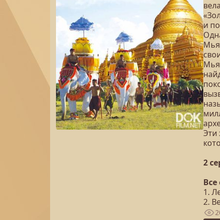
вела
«Зол
и п
Одн
Мья
свои
Мьян
най
пок
выз
назы
мил
арх
Эти
кото
2 с
Все
1. Л
2. В
2