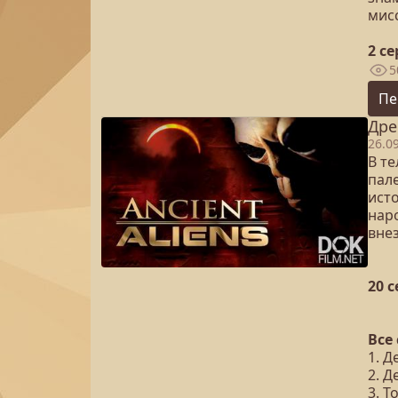
мис
2 с
5
Пе
Дре
26.0
В т
пал
ист
нар
вне
20 
Все
1. 
2. 
3. Т