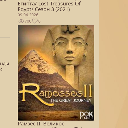
Египта/ Lost Treasures Of
Egypt/ Сезон 3 (2021)
09.04.2026
700
0
енды
 с
Рамзес II. Великое