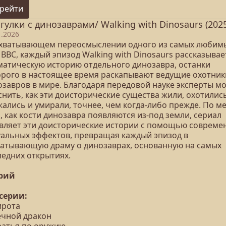
рейти
гулки с динозаврами/ Walking with Dinosaurs (2025
1.2026
ахватывающем переосмыслении одного из самых любим
BBC, каждый эпизод Walking with Dinosaurs рассказывае
матическую историю отдельного динозавра, останки
орого в настоящее время раскапывают ведущие охотник
озавров в мире. Благодаря передовой науке эксперты мо
нить, как эти доисторические существа жили, охотились
жались и умирали, точнее, чем когда-либо прежде. По м
, как кости динозавра появляются из-под земли, сериал
вляет эти доисторические истории с помощью совреме
уальных эффектов, превращая каждый эпизод в
ватывающую драму о динозаврах, основанную на самых
ледних открытиях.
ерий
 серии:
ирота
ечной дракон