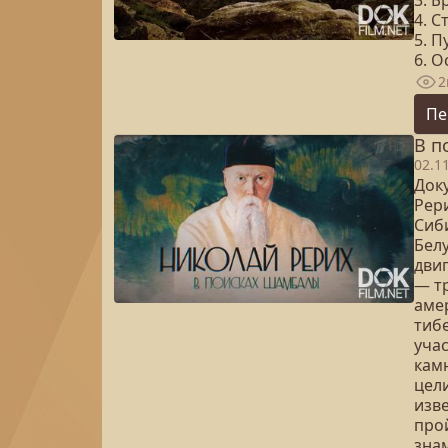
3. 
4. С
5. П
6. О
2
Пе
В п
02.1
Док
Рер
Сиб
Бел
дви
— т
аме
тиб
уча
кам
цел
изв
про
зна