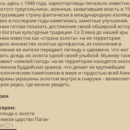
сь здесь с 1948 года, наркоторговцы печально известно
отого треугольника», военные, захватившие власть в 19
огрузившие страну фактически в международную изоляц
ако в последние годы наметились заметные улучшения,
нма готова показать достижения своей обширной исто
 богатые культурные традиции. Со II века до нашей эры
ма известна как «страна золота»: на ее территории
дено множество золотых артефактов, из поколения в
оление ее жители передают легенду о царевиче, что мог
вать дождь из золота одной своей улыбкой. Мьянму так
вают «землей пагод»: на ее территории находятся окол
лионов буддийских храмов, что делает ее крупнейшим
еологическим памятником в мире и гордостью всей Азии
 храмы украшены золотом внутри и снаружи – великолеп
рое редко, где можно увидеть.
ерии
 серии:
егенда о золоте
еликое царство Паган
00
1