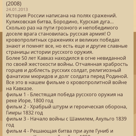
(2008)
24.01.2013
История России написана на полях сражений.
Куликовская битва, Бородино, Курская дуга…
Сколько раз на пути грозного и непобедимого
доселе врага становилась русская армия! О
кровопролитных сражениях и великих победах
знают и помнят все, но есть еще и другие славные
страницы истории русского оружия.
Более 50 лет Кавказ находился в огне невиданной
по своей жестокости войны. Отчаянная храбрость
горцев и доблесть русских солдат, религиозный
фанатизм мюридов и долг солдата перед Родиной.
Все это в нашем фильме о кровопролитной войне
на Кавказе.
фильм 1 - Блестящая победа русского оружия на
реке Иоре, 1800 год
фильм 2 - Храбрый штурм и героическая оборона,
Гимры 1832 год
фильм 3 - Начало войны с Шамилем, Ахульго 1839
год
фильм 4 - Решающая битва при ауле Гуниб и