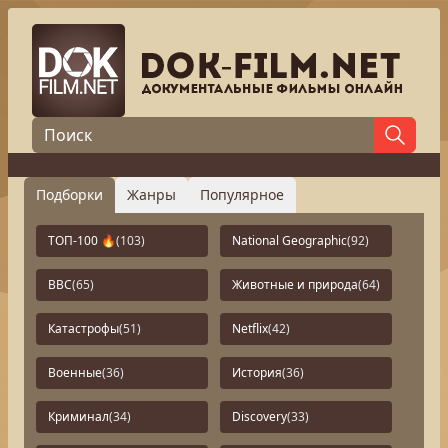
Подборки
Жанры
Популярное
ТОП-100 🔥
(103)
National Geographic
(92)
BBC
(65)
Животные и природа
(64)
Катастрофы
(51)
Netflix
(42)
Военные
(36)
История
(36)
Криминал
(34)
Discovery
(33)