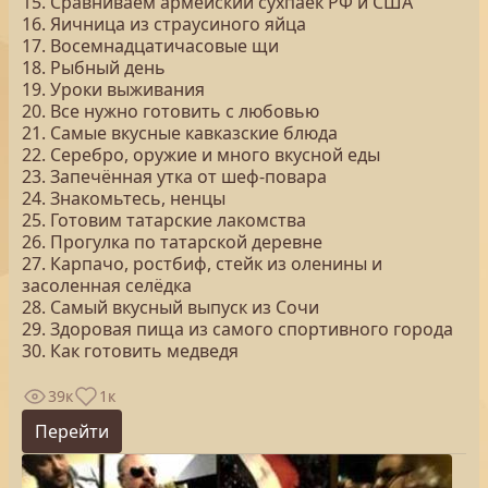
15. Сравниваем армейский сухпаек РФ и США
16. Яичница из страусиного яйца
17. Восемнадцатичасовые щи
18. Рыбный день
19. Уроки выживания
20. Все нужно готовить с любовью
21. Самые вкусные кавказские блюда
22. Серебро, оружие и много вкусной еды
23. Запечённая утка от шеф-повара
24. Знакомьтесь, ненцы
25. Готовим татарские лакомства
26. Прогулка по татарской деревне
27. Карпачо, ростбиф, стейк из оленины и
засоленная селёдка
28. Самый вкусный выпуск из Сочи
29. Здоровая пища из самого спортивного города
30. Как готовить медведя
39к
1к
Перейти