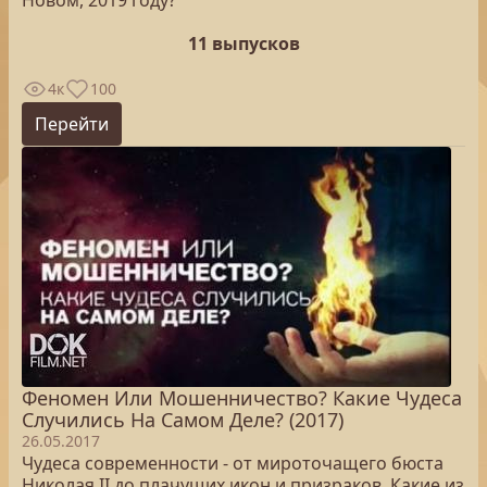
Новом, 2019 году?
11 выпусков
4к
100
Перейти
Феномен Или Мошенничество? Какие Чудеса
Случились На Самом Деле? (2017)
26.05.2017
Чудеса современности - от мироточащего бюста
Николая II до плачущих икон и призраков. Какие из