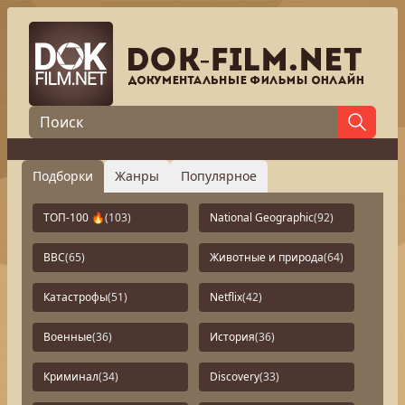
Подборки
Жанры
Популярное
ТОП-100 🔥
(103)
National Geographic
(92)
BBC
(65)
Животные и природа
(64)
Катастрофы
(51)
Netflix
(42)
Военные
(36)
История
(36)
Криминал
(34)
Discovery
(33)