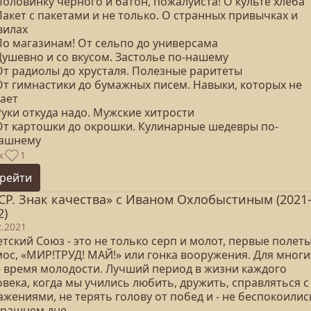
Половинку черного и батон, пожалуйста! О культе хлеба
Пакет с пакетами и не только. О странных привычках и
вилах
По магазинам! От сельпо до универсама
Душевно и со вкусом. Застолье по-нашему
 От радиолы до хрусталя. Полезные раритеты
 От гимнастики до бумажных писем. Навыки, которых не
тает
Руки откуда надо. Мужские хитрости
 От картошки до окрошки. Кулинарные шедевры по-
ашнему
к
1
рейти
СР. Знак качества» с Иваном Охлобыстиным (2021
2)
2.2021
тский Союз - это не только серп и молот, первые полеты
мос, «МИР!ТРУД! МАЙ!» или гонка вооружения. Для многи
 - время молодости. Лучший период в жизни каждого
века, когда мы учились любить, дружить, справляться с
жениями, не терять голову от побед и - не беспокоилис
трашнем дне…