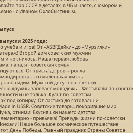
вайте про СССР в деталях, в ЧБ и цвете, с юмором и
ьезно - с Иваном Охлобыстиным.
выпуск
 выпуски 2025 года:
то учеба и игра! От «АБВГДейки» до «Мурзилки»
 в гараж! Второй дом советских мужчин
ам и не снилось. Наша первая любовь
ама, папа, я - советская семья
анцуют все! От твиста до рок-н-ролла
Командировка - это маленькая жизнь
орошо сидим! Мужской досуг по-советски
Песню дружбы запевает молодежь... Фестивали по-советс
ичности и не только. Культ по-советски
Как под копирку. От ластика до готовальни
 Made in USSR. Советские товары, покорившие мир
Ну-ка, отними! Вкусняшки нашего детства
 Элементарно - привычка! Причуды жизни по-советски
 Поехали! Наше большое космическое путешествие
 Этот День Победы. Главный праздник Страны Советов