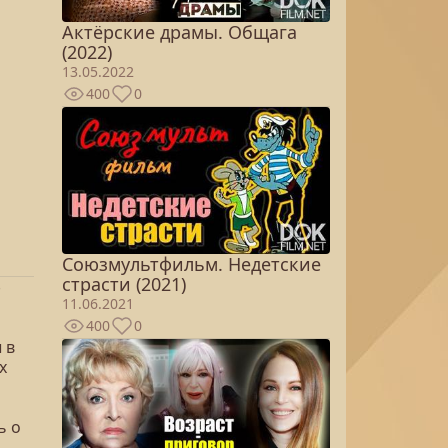
Актёрские драмы. Общага
(2022)
13.05.2022
400
0
Союзмультфильм. Недетские
страсти (2021)
-
11.06.2021
400
0
 в
х
ь о