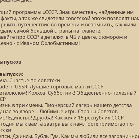
ущий программы «СССР. Знак качества», найденные им
факты, а так же свидетели советской эпохи позволят на
ершить путешествие во времени и вспомнить, как жили
ждане самой большой страны на планете.
вайте про СССР в деталях, в ЧБ и цвете, с юмором и
ьезно - с Иваном Охлобыстиным!
выпусков
 выпуски:
ача. Счастье по-советски
Made in USSR! Лучшие торговые марки СССР
Металлолом! Колхоз! Субботник! Общественно-полезный 
ССР
изнь в три смены. Пионерский лагерь нашего детства
А у нас во дворе… Любимые игры Страны Советов
ир! Единство! Дружба! Как жили 15 республик СССР
егодня мы к вам, а завтра вы к нам. Гостеприимство по-
етски
епси. Джинсы. Бубль Гум. Как мы любили все загранично