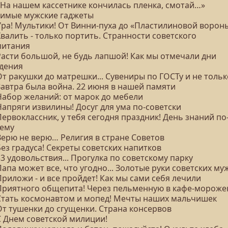
 «На нашем кассетнике кончилась пленка, смотай…»
имые мужские гаджеты
 Ура! Мультики! От Винни-пуха до «Пластилиновой ворон
Хвалить - только портить. Странности советского
питания
Расти большой, не будь лапшой! Как мы отмечали дни
дения
От ракушки до матрешки... Сувениры по ГОСТу и не тольк
Завтра была война. 22 июня в нашей памяти
 Набор желаний: от марок до мебели
Напряги извилины! Досуг для ума по-советски
Первоклассник, у тебя сегодня праздник! День знаний по
ему
Верю не верю… Религия в стране Советов
Без градуса! Секреты советских напитков
33 удовольствия... Прогулка по советскому парку
Папа может все, что угодно... Золотые руки советских м
Приложи - и все пройдет! Как мы сами себя лечили
 Приятного общепита! Через пельменную в кафе-мороже
 Стать космонавтом и мопед! Мечты наших мальчишек
От тушенки до сгущенки. Страна консервов
С Днем советской милиции!