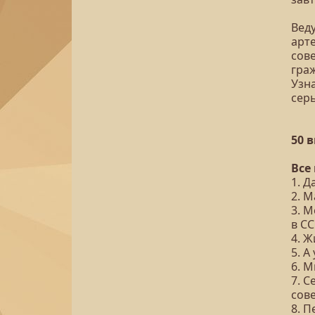
Вед
арте
сов
гра
Узна
сер
50 
Все
1. Д
2. 
3. 
в С
4. Ж
5. 
6. М
7. С
сов
8. П