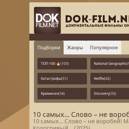
Подборки
Жанры
Популярное
ТОП-100 🔥
(103)
National Geographic
(
Катастрофы
(51)
Netflix
(42)
Криминал
(34)
Discovery
(33)
10 самых... Слово – не вороб
10 самых... Слово – не воробей! 
Кологривый... (2025)