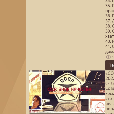
34. 
35. 
пра
36. 
37. 
38.
39.
хва
40. 
41.
дом
5
Пе
«СС
202
07.1
Сове
кос
это
чело
пора
зав