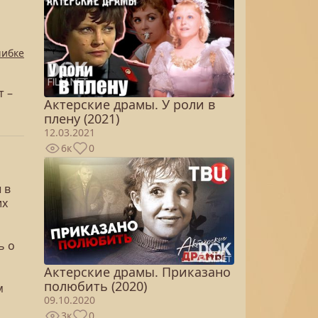
шибке
т –
Актерские драмы. У роли в
плену (2021)
12.03.2021
6к
0
 в
их
ь о
Актерские драмы. Приказано
полюбить (2020)
м
09.10.2020
3к
0