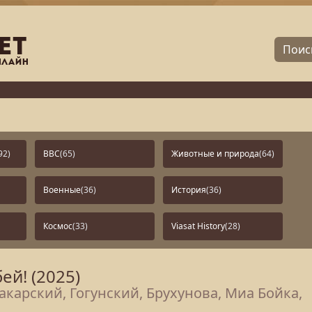
92)
BBC
(65)
Животные и природа
(64)
Военные
(36)
История
(36)
Космос
(33)
Viasat History
(28)
ей! (2025)
Макарский, Гогунский, Брухунова, Миа Бойка,