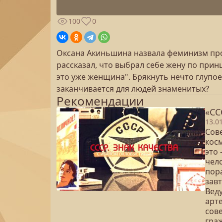
100
0
Оксана Акиньшина назвала феминизм пр
рассказал, что выбрал себе жену по принци
это уже женщина". Брякнуть нечто глупо
заканчивается для людей знаменитых?
Рекомендации
«СС
13.0
Сове
косм
это
чело
пора
зав
Вед
арте
сов
гра