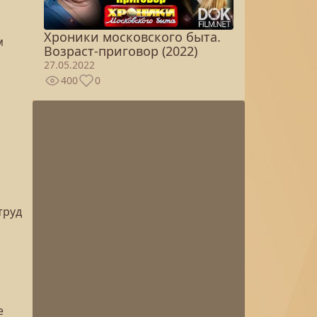
Хроники московского быта.
м
Возраст-приговор (2022)
27.05.2022
400
0
труд
е