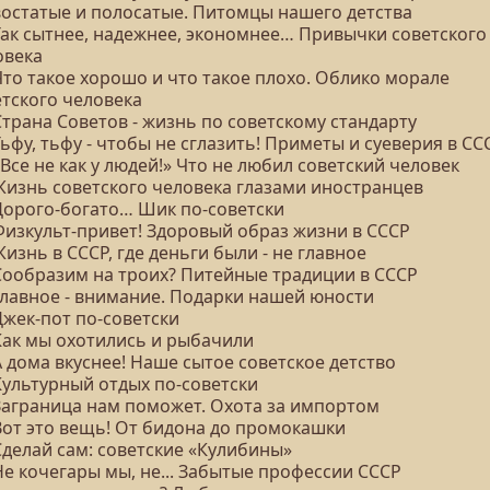
Хвостатые и полосатые. Питомцы нашего детства
 Так сытнее, надежнее, экономнее… Привычки советского
овека
Что такое хорошо и что такое плохо. Облико морале
етского человека
Страна Советов - жизнь по советскому стандарту
Тьфу, тьфу - чтобы не сглазить! Приметы и суеверия в СС
«Все не как у людей!» Что не любил советский человек
 Жизнь советского человека глазами иностранцев
 Дорого-богато… Шик по-советски
 Физкульт-привет! Здоровый образ жизни в СССР
Жизнь в СССР, где деньги были - не главное
 Сообразим на троих? Питейные традиции в СССР
 Главное - внимание. Подарки нашей юности
Джек-пот по-советски
 Как мы охотились и рыбачили
А дома вкуснее! Наше сытое советское детство
Культурный отдых по-советски
 Заграница нам поможет. Охота за импортом
 Вот это вещь! От бидона до промокашки
Сделай сам: советские «Кулибины»
Не кочегары мы, не... Забытые профессии СССР