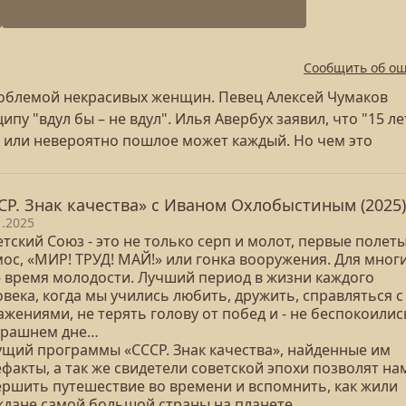
Сообщить об о
облемой некрасивых женщин. Певец Алексей Чумаков
пу "вдул бы – не вдул". Илья Авербух заявил, что "15 ле
е или невероятно пошлое может каждый. Но чем это
СР. Знак качества» с Иваном Охлобыстиным (2025)
1.2025
тский Союз - это не только серп и молот, первые полеты
ос, «МИР! ТРУД! МАЙ!» или гонка вооружения. Для мног
 - время молодости. Лучший период в жизни каждого
века, когда мы учились любить, дружить, справляться с
жениями, не терять голову от побед и - не беспокоилис
трашнем дне…
ущий программы «СССР. Знак качества», найденные им
факты, а так же свидетели советской эпохи позволят на
ершить путешествие во времени и вспомнить, как жили
ждане самой большой страны на планете.