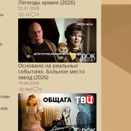
Легенды армии (2026)
02.01.2026
ы»
1к
0
о
Основано на реальных
-
событиях. Больное место
звезд (2026)
19.04.2026
600
0
ужчин
ное