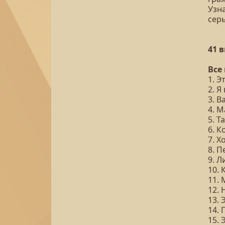
Узна
сер
41 
Все
1. Э
2. Я
3. В
4. М
5. Т
6. 
7. Х
8. 
9. Л
10. 
11.
12. 
13.
14.
15.