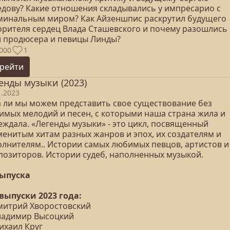
едову? Какие отношения складывались у импресарио с
минальным миром? Как Айзеншпис раскрутил будущего
орителя сердец Влада Сташевского и почему разошлись
и продюсера и певицы Линды?
000
1
рейти
енды музыки (2023)
1.2023
а ли мы можем представить свое существование без
имых мелодий и песен, с которыми наша страна жила и
еждала. «Легенды музыки» - это цикл, посвященный
менитым хитам разных жанров и эпох, их создателям и
олнителям.. Истории самых любимых певцов, артистов и
позиторов. Истории судеб, наполненных музыкой.
выпуска
 выпуски 2023 года:
Дмитрий Хворостовский
Владимир Высоцкий
ихаил Круг