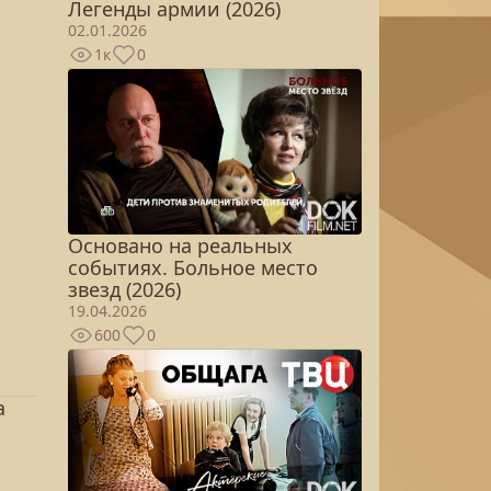
Легенды армии (2026)
02.01.2026
1к
0
Основано на реальных
событиях. Больное место
звезд (2026)
19.04.2026
600
0
а