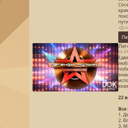
Сос
кри
пок
пут
1
Пе
Лег
02.0
Едв
люб
поб
зна
исп
ком
22 
Все
1. 
2. 
3. М