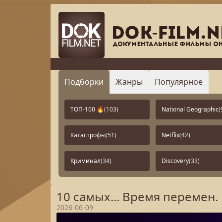
Подборки
Жанры
Популярное
ТОП-100 🔥
(103)
National Geographic
(
Катастрофы
(51)
Netflix
(42)
Криминал
(34)
Discovery
(33)
10 самых... Время перемен.
2026-06-09