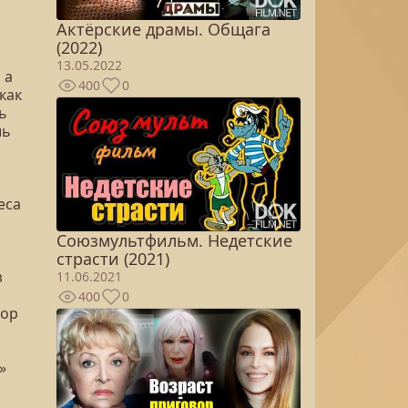
Актёрские драмы. Общага
(2022)
13.05.2022
 а
400
0
как
ь
шь
еса
Союзмультфильм. Недетские
страсти (2021)
з
11.06.2021
400
0
пор
»