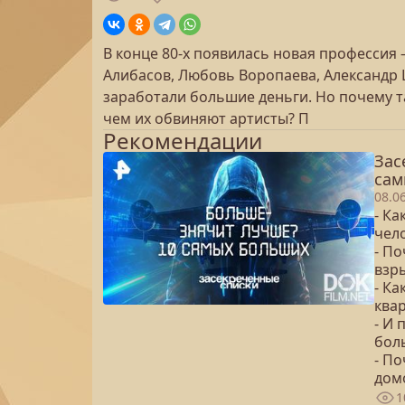
В конце 80-х появилась новая профессия
Алибасов, Любовь Воропаева, Александр 
заработали большие деньги. Но почему т
чем их обвиняют артисты? П
Рекомендации
Зас
сам
08.0
- Ка
чело
- П
взр
- Ка
квар
- И
бол
- П
дом
1