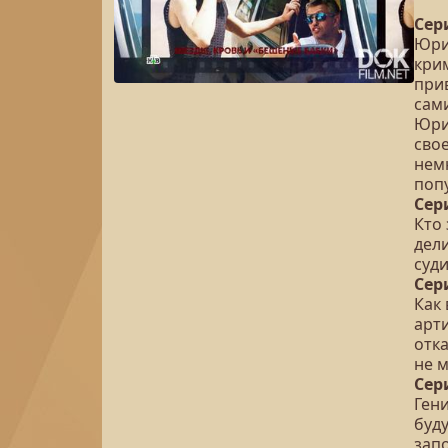
Сер
Юри
кри
при
сами
Юри
сво
нем
поп
Сер
Кто
дел
суд
Сер
Как 
арт
отк
не 
Сер
Ген
буд
зап