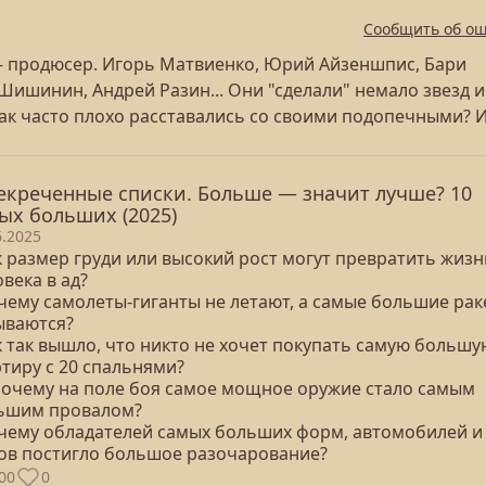
Сообщить об о
 – продюсер. Игорь Матвиенко, Юрий Айзеншпис, Бари
Шишинин, Андрей Разин... Они "сделали" немало звезд и
ак часто плохо расставались со своими подопечными? И
екреченные списки. Больше — значит лучше? 10
ых больших (2025)
6.2025
к размер груди или высокий рост могут превратить жизн
века в ад?
очему самолеты-гиганты не летают, а самые большие ра
ываются?
к так вышло, что никто не хочет покупать самую большу
тиру с 20 спальнями?
 почему на поле боя самое мощное оружие стало самым
ьшим провалом?
очему обладателей самых больших форм, автомобилей и
ов постигло большое разочарование?
00
0