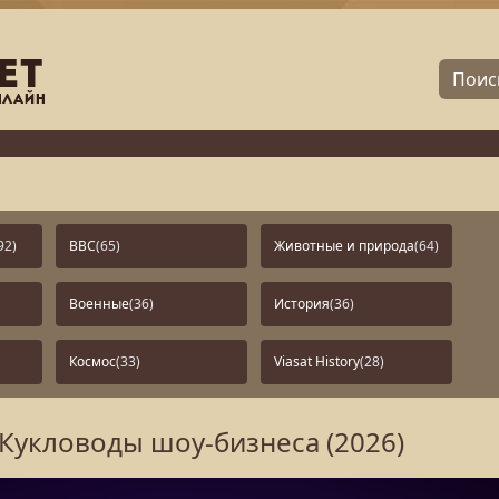
92)
BBC
(65)
Животные и природа
(64)
Военные
(36)
История
(36)
Космос
(33)
Viasat History
(28)
 Кукловоды шоу-бизнеса (2026)