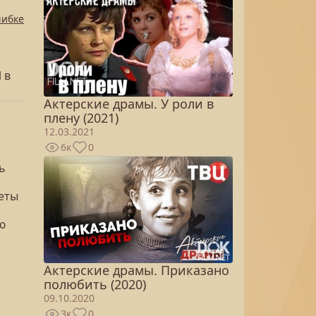
шибке
 в
Актерские драмы. У роли в
плену (2021)
12.03.2021
6к
0
ь
кеты
ю
Актерские драмы. Приказано
полюбить (2020)
09.10.2020
3к
0