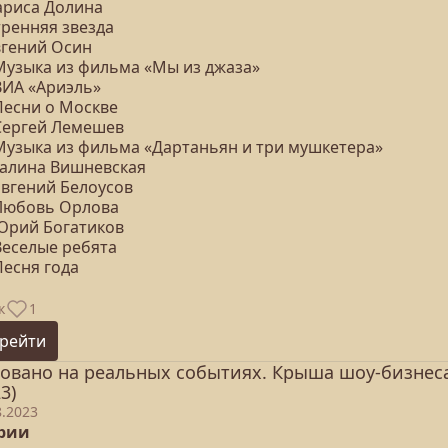
Лариса Долина
тренняя звезда
вгений Осин
 Музыка из фильма «Мы из джаза»
ВИА «Ариэль»
Песни о Москве
 Сергей Лемешев
 Музыка из фильма «Дартаньян и три мушкетера»
 Галина Вишневская
Евгений Белоусов
 Любовь Орлова
 Юрий Богатиков
Веселые ребята
Песня года
к
1
рейти
овано на реальных событиях. Крыша шоу-бизнес
3)
8.2023
ерии