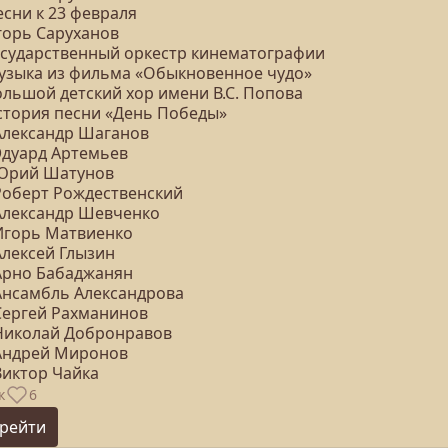
есни к 23 февраля
горь Саруханов
Государственный оркестр кинематографии
Музыка из фильма «Обыкновенное чудо»
ольшой детский хор имени В.С. Попова
История песни «День Победы»
 Александр Шаганов
 Эдуард Артемьев
 Юрий Шатунов
 Роберт Рождественский
 Александр Шевченко
 Игорь Матвиенко
Алексей Глызин
 Арно Бабаджанян
 Ансамбль Александрова
 Сергей Рахманинов
 Николай Добронравов
 Андрей Миронов
Виктор Чайка
к
6
рейти