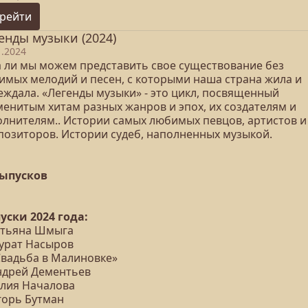
рейти
енды музыки (2024)
1.2024
а ли мы можем представить свое существование без
имых мелодий и песен, с которыми наша страна жила и
еждала. «Легенды музыки» - это цикл, посвященный
менитым хитам разных жанров и эпох, их создателям и
олнителям.. Истории самых любимых певцов, артистов и
позиторов. Истории судеб, наполненных музыкой.
выпусков
уски 2024 года:
Татьяна Шмыга
Мурат Насыров
«Свадьба в Малиновке»
Андрей Дементьев
Юлия Началова
горь Бутман