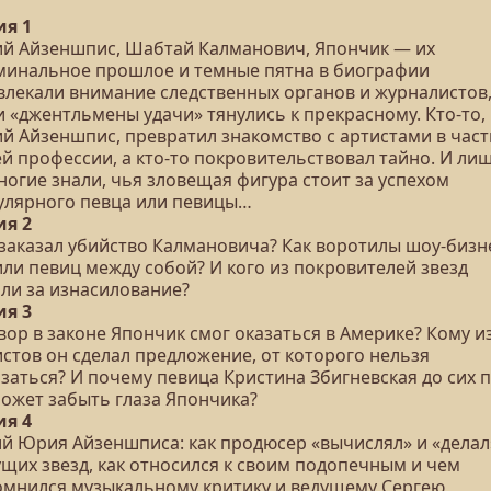
ия 1
й Айзеншпис, Шабтай Калманович, Япончик — их
минальное прошлое и темные пятна в биографии
влекали внимание следственных органов и журналистов,
 «джентльмены удачи» тянулись к прекрасному. Кто-то, 
й Айзеншпис, превратил знакомство с артистами в част
ей профессии, а кто-то покровительствовал тайно. И ли
ногие знали, чья зловещая фигура стоит за успехом
улярного певца или певицы…
ия 2
 заказал убийство Калмановича? Как воротилы шоу-бизн
или певиц между собой? И кого из покровителей звезд
или за изнасилование?
ия 3
вор в законе Япончик смог оказаться в Америке? Кому и
истов он сделал предложение, от которого нельзя
азаться? И почему певица Кристина Збигневская до сих 
может забыть глаза Япончика?
ия 4
ий Юрия Айзеншписа: как продюсер «вычислял» и «делал
ущих звезд, как относился к своим подопечным и чем
омнился музыкальному критику и ведущему Сергею