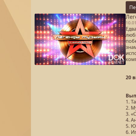
Пе
Лег
10.0
Едв
люб
поб
зна
исп
ком
20 
Вып
1. 
2. 
3. 
4. 
5. 
6. И