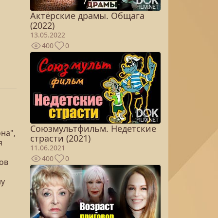
Актёрские драмы. Общага
(2022)
13.05.2022
400
0
Союзмультфильм. Недетские
на",
страсти (2021)
я
11.06.2021
400
0
ков
ну