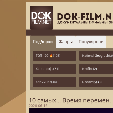
Подборки
Жанры
Популярное
ТОП-100 🔥
(103)
National Geographic
(
Катастрофы
(51)
Netflix
(42)
Криминал
(34)
Discovery
(33)
10 самых... Время перемен.
2026-06-16