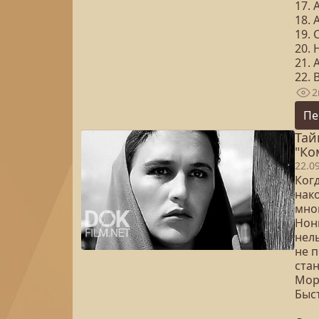
17.
18.
19.
20.
21.
22. 
2
Пе
Тай
"Ко
22.0
Ког
нако
мно
Нон
нель
не п
стан
Мор
Быс