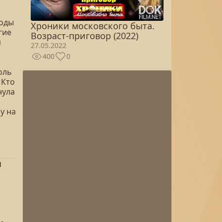
годы
Хроники московского быта.
гие
Возраст-приговор (2022)
я
27.05.2022
400
0
оль
 Кто
нула
у на
я