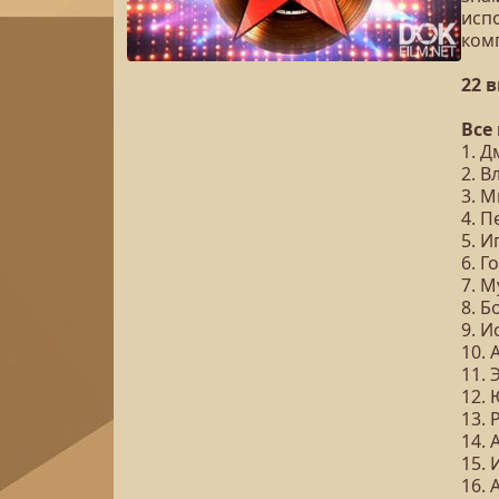
исп
ком
22 
Все
1. 
2. 
3. М
4. П
5. И
6. 
7. 
8. Б
9. 
10.
11.
12.
13.
14.
15.
16. 