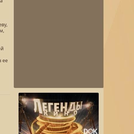
ва
ву,
м,
ой
в ее