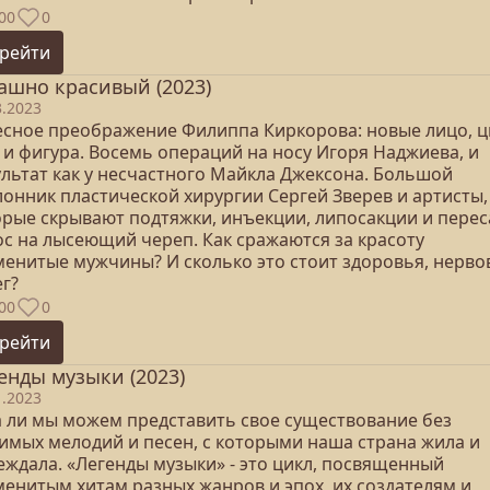
00
0
рейти
ашно красивый (2023)
3.2023
есное преображение Филиппа Киркорова: новые лицо, ц
 и фигура. Восемь операций на носу Игоря Наджиева, и
ультат как у несчастного Майкла Джексона. Большой
лонник пластической хирургии Сергей Зверев и артисты,
орые скрывают подтяжки, инъекции, липосакции и перес
ос на лысеющий череп. Как сражаются за красоту
менитые мужчины? И сколько это стоит здоровья, нерво
г?
00
0
рейти
енды музыки (2023)
1.2023
а ли мы можем представить свое существование без
имых мелодий и песен, с которыми наша страна жила и
еждала. «Легенды музыки» - это цикл, посвященный
менитым хитам разных жанров и эпох, их создателям и