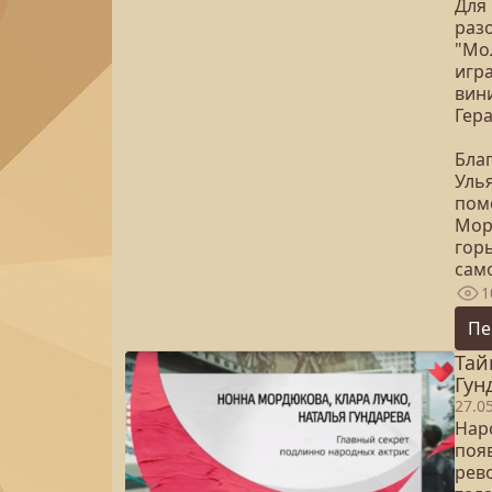
Для
раз
"Мо
игр
вин
Гер
Бла
Уль
помо
Мор
гор
само
1
Пе
Тай
Гун
27.0
Нар
поя
рев