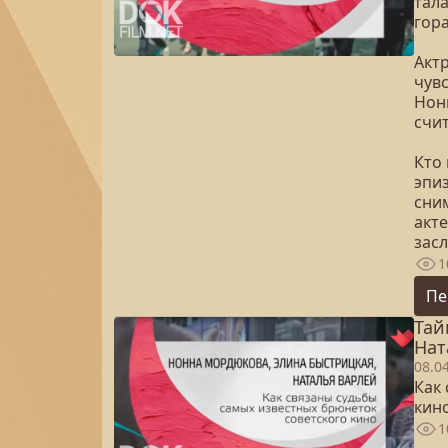
тала
гор
Акт
чув
Нон
счи
Кто
эпи
сним
акте
зас
1
Пе
Тай
Нат
08.0
Как
кин
1