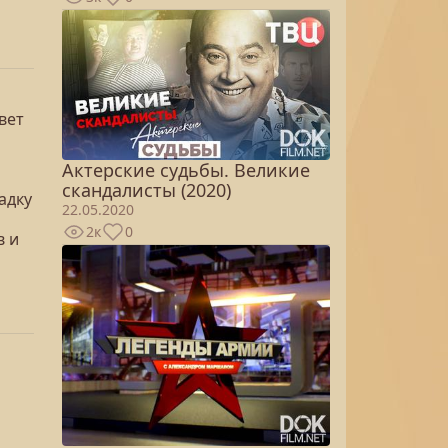
вет
Актерские судьбы. Великие
скандалисты (2020)
адку
22.05.2020
2к
0
в и