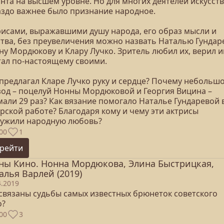
нта на высшем уровне. Но для многих деятелей искусст
аздо важнее было признание народное.
рисами, выражавшими душу народа, его образ мысли и
ства, без преувеличения можно назвать Наталью Гундаре
ну Мордюкову и Клару Лучко. Зритель любил их, верил и
тал по-настоящему своими.
 предлагал Кларе Лучко руку и сердце? Почему небольш
зод – поцелуй Нонны Мордюковой и Георгия Вицина –
али 29 раз? Как вязание помогало Наталье Гундаревой 
рской работе? Благодаря кому и чему эти актрисы
лужили народную любовь?
00
1
рейти
ны Кино. Нонна Мордюкова, Элина Быстрицкая,
алья Варлей (2019)
4.2019
 связаны судьбы самых известных брюнеток советского
о?
00
3