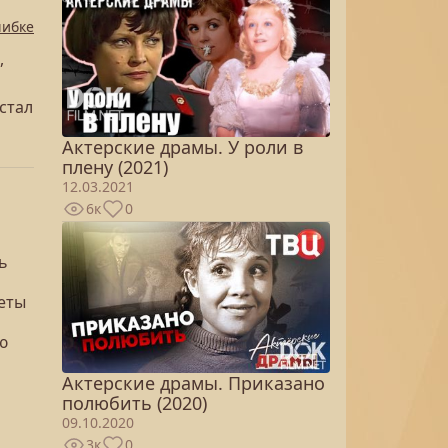
шибке
,
 стал
Актерские драмы. У роли в
плену (2021)
12.03.2021
6к
0
ь
кеты
ю
Актерские драмы. Приказано
полюбить (2020)
09.10.2020
3к
0