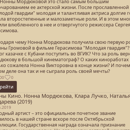
 Нонны Мордюковой это стало самым большим
очарованием ее актерской жизни. После прославленной
лодой гвардии" молодая и талантливая актриса долгие 
ала второстепенные и малозаметные роли. И в этом мно
или влюбленного в нее и отвергнутого режиссера Серге
асимова.
годаря чему Нонна Мордюкова получила свою первую р
яны Громовой в фильме Герасимова "Молодая гвардия"?
г казачке с Кубани поступить во ВГИК? Что за роль вер
дюкову в большой кинематограф? О каких киноработах
ько сожалела Нонна Викторовна в конце жизни? И почем
м деле она так и не сыграла роль своей мечты?
00
0
рейти
ны Кино. Нонна Мордюкова, Клара Лучко, Наталь
дарева (2019)
5.2019
одный артист – это официальное почетное звание
вилось в нашей стране вскоре после Октябрьской
олюции. Государственная награда означала признание