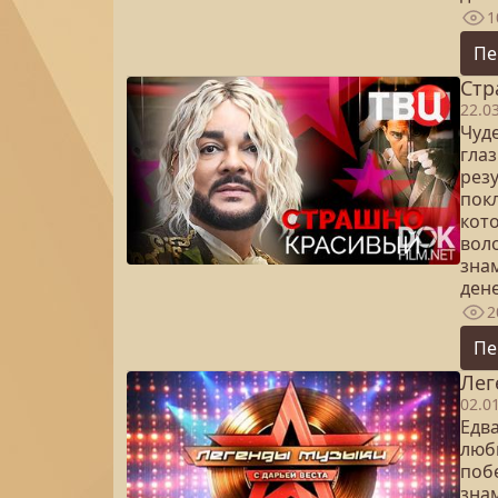
1
Пе
Стр
22.0
Чуд
глаз
рез
пок
кот
вол
зна
дене
2
Пе
Лег
02.0
Едв
люб
поб
зна