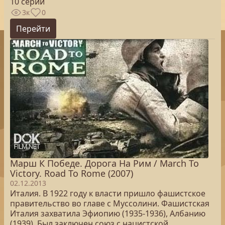
10 серий
3к
0
Перейти
Марш К Победе. Дорога На Рим / March To
Victory. Road To Rome (2007)
02.12.2013
Италия. В 1922 году к власти пришло фашистское
правительство во главе с Муссолини. Фашистская
Италия захватила Эфиопию (1935-1936), Албанию
(1939). Был заключен союз с нацистской