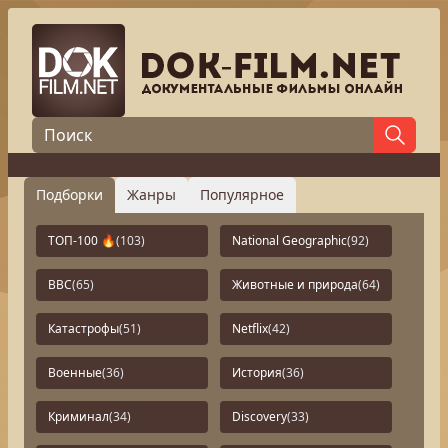
Подборки
Жанры
Популярное
ТОП-100 🔥
(103)
National Geographic
(92)
BBC
(65)
Животные и природа
(64)
Катастрофы
(51)
Netflix
(42)
Военные
(36)
История
(36)
Криминал
(34)
Discovery
(33)