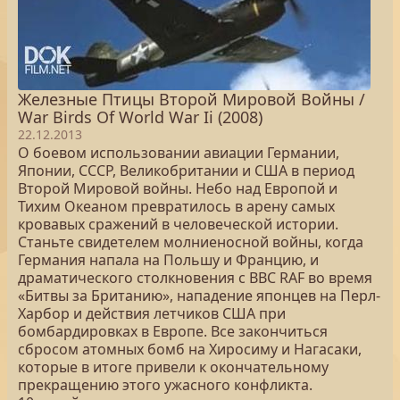
Железные Птицы Второй Мировой Войны /
War Birds Of World War Ii (2008)
22.12.2013
О боевом использовании авиации Германии,
Японии, СССР, Великобритании и США в период
Второй Мировой войны. Небо над Европой и
Тихим Океаном превратилось в арену самых
кровавых сражений в человеческой истории.
Станьте свидетелем молниеносной войны, когда
Германия напала на Польшу и Францию, и
драматического столкновения с ВВС RAF во время
«Битвы за Британию», нападение японцев на Перл-
Харбор и действия летчиков США при
бомбардировках в Европе. Все закончиться
сбросом атомных бомб на Хиросиму и Нагасаки,
которые в итоге привели к окончательному
прекращению этого ужасного конфликта.