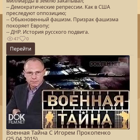
миллиарды в землю закапывал;
-- Демократические репрессии. Как в США
преследуют оппозицию;
-- Обыкновенный фашизм. Призрак фашизма
покоряет Европу;
-- ДНР. История русского подвига.
47
0
Перейти
Военная Тайна С Игорем Прокопенко
(25.04.2015)