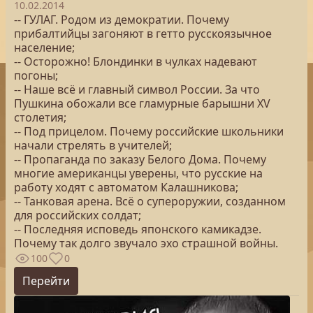
10.02.2014
-- ГУЛАГ. Родом из демократии. Почему
прибалтийцы загоняют в гетто русскоязычное
население;
-- Осторожно! Блондинки в чулках надевают
погоны;
-- Наше всё и главный символ России. За что
Пушкина обожали все гламурные барышни XV
столетия;
-- Под прицелом. Почему российские школьники
начали стрелять в учителей;
-- Пропаганда по заказу Белого Дома. Почему
многие американцы уверены, что русские на
работу ходят с автоматом Калашникова;
-- Танковая арена. Всё о супероружии, созданном
для российских солдат;
-- Последняя исповедь японского камикадзе.
Почему так долго звучало эхо страшной войны.
100
0
Перейти