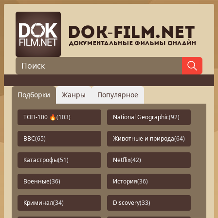
Подборки
Жанры
Популярное
ТОП-100 🔥
(103)
National Geographic
(92)
BBC
(65)
Животные и природа
(64)
Катастрофы
(51)
Netflix
(42)
Военные
(36)
История
(36)
Криминал
(34)
Discovery
(33)