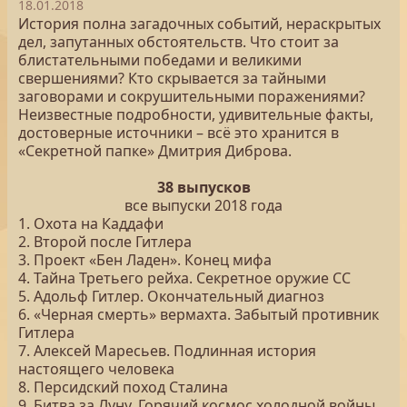
18.01.2018
История полна загадочных событий, нераскрытых
дел, запутанных обстоятельств. Что стоит за
блистательными победами и великими
свершениями? Кто скрывается за тайными
заговорами и сокрушительными поражениями?
Неизвестные подробности, удивительные факты,
достоверные источники – всё это хранится в
«Секретной папке» Дмитрия Диброва.
38 выпусков
все выпуски 2018 года
1. Охота на Каддафи
2. Второй после Гитлера
3. Проект «Бен Ладен». Конец мифа
4. Тайна Третьего рейха. Секретное оружие СС
5. Адольф Гитлер. Окончательный диагноз
6. «Черная смерть» вермахта. Забытый противник
Гитлера
7. Алексей Маресьев. Подлинная история
настоящего человека
8. Персидский поход Сталина
9. Битва за Луну. Горячий космос холодной войны