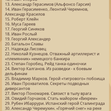
13. Александр Герасимов (Альфонсо Гарсия)
14. Иван Герасименко, Леонтий Черемнов,
Александр Красилов
15. Роберт Клейн
16. Муса Гареев
17. Георгий Синяков
18. Иван Рослый
19. Георгий Александер
20. Батальон Славы
21. Надежда Лисовец
22. Николай Кузнецов. Отважный артиллерист и
«племянник» немецкого банкира
23. Степан Горобец. Рейд танка-одиночки
24. Виктор Калганов. Из разведки - к боевым
дельфинам
25. Владимир Марков. Герой «тигрового» побоища
26. Иван Прохватилов. Секреты подводных
диверсантов
27. Виктор Пономарев. Связист в тылу врага
28. Овидий Горчаков. Стать майором «Вихрем»
29. Рубен Ибаррури. Испанский герой Сталинграда
30. Александр Черемухин. «Горячий снег» на реке