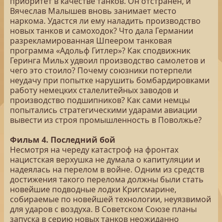
приоритет в качестве танков. Он отстранен, и
Вячеслав Малышев вновь занимает место
наркома. Удастся ли ему наладить производство
новых танков и самоходок? Что дала Германии
разрекламированная Шпеером танковая
программа «Адольф Гитлер»? Как сподвижник
Геринга Мильх удвоил производство самолетов и
чего это стоило? Почему союзники потерпели
неудачу при попытке нарушить бомбардировками
работу немецких сталелитейных заводов и
производство подшипников? Как сами немцы
попытались стратегическими ударами авиации
вывести из строя промышленность в Поволжье?
Фильм 4. Последний бой
Несмотря на череду катастроф на фронтах
нацистская верхушка не думала о капитуляции и
надеялась на перелом в войне. Одним из средств
достижения такого перелома должны были стать
новейшие подводные лодки Кригсмарине,
собираемые по новейшей технологии, неуязвимой
для ударов с воздуха. В Советском Союзе планы
запуска в серию новых танков неожиданно