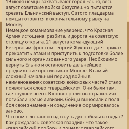
19 июля немцы захватывают город Ельня, весь
август советские войска безуспешно пытаются
срезать Ельнинский выступ. С этого плацдарма
немцы готовятся к окончательному рывку на
Москву.
Немецкое командование уверено, что Красная
Армия истощена, разбита, и дорога на советскую
столицу открыта. 21 августа командующий
Резервным фронтом Георгий Жуков отдает приказ
прекратить атаки и приступить к подготовке более
сильного и организованного удара. Необходимо
вернуть Ельню и остановить дальнейшее
продвижение противника к Москве. В самый
сложный начальный период войны в
наименованиях советских войсковых частей стало
появляться слово «гвардейские». Они были там,
где труднее всего. В кровопролитных сражениях
погибали целые дивизии, бойцы выносили с поля
боя свои знамена - и соединение формировалось
заново.
Что помогло заново вдохнуть дух победы в солдат?
Как рождалась советская гвардия? Что такое
«гвардейский пробор» и почему с гвардейского