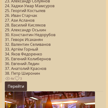
23. Александр Солуянов
24. Хаджи-Умар Мамсуров
25. Георгий Костылев
26. Иван Старчак
27. Ази Асланов
28. Василий Кисляков
29. Александр Оськин
30. Константин Недорубов
31. Геворк Исаханян
32. Валентин Селиванов
33. Артём Горный
34. Яков Федоренко
35. Евгений Колибернов
36. Евгений Ледин
37. Анатолий Краснов
38. Петр Широнин
4к
3
Перейти