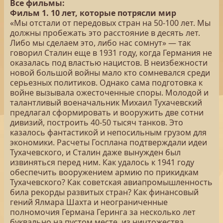
Все фильмы:
Фильм 1. 10 лет, которые потрясли мир
«Мы отстали от передовых стран на 50-100 лет. Мы
должны пробежать это расстояние в десять лет.
Либо мы сделаем это, либо нас сомнут» — так
говорил Сталин еще в 1931 году, когда Германия не
оказалась под властью нацистов. В неизбежности
новой большой войны мало кто сомневался среди
серьезных политиков. Однако сама подготовка к
войне вызывала ожесточенные споры. Молодой и
талантливый военачальник Михаил Тухачевский
предлагал сформировать и вооружить две сотни
дивизий, построить 40-50 тысяч танков. Это
казалось фантастикой и непосильным грузом для
экономики. Расчеты Госплана подтверждали идеи
Тухачевского, и Сталин даже вынужден был
извиняться перед ним. Как удалось к 1941 году
обеспечить вооружением армию по прикидкам
Тухачевского? Как советская авиапромышленность
била рекорды развитых стран? Как финансовый
гений Ялмара Шахта и неограниченные
полномочия Германа Геринга за несколько лет
буквально на пустом месте, из ничтожества