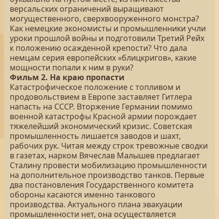
версальских ограничений выращивают
могущественного, сверхвооруженного монстра?
Как немецкие экономисты и промышленники учли
уроки прошлой войны и подготовили Третий Рейх
к положению осажденной крепости? Что дала
немцам серия европейских «блицкригов», какие
мощности попали к ним в руки?
Фильм 2. На краю пропасти
Катастрофическое положение с топливом и
продовольствием в Европе заставляет Гитлера
напасть на СССР. Вторжение Германии помимо
военной катастрофы Красной армии порождает
тяжелейший экономический кризис. Советская
промышленность лишается заводов и шахт,
рабочих рук. Читая между строк тревожные сводки
в газетах, нарком Вячеслав Малышев предлагает
Сталину провести мобилизацию промышленности
на дополнительное производство танков. Первые
два постановления Государственного комитета
обороны касаются именно танкового
производства. Актуального плана эвакуации
промышленности нет, она осуществляется