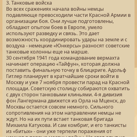
3. Танковые войска
Во всех сражениях начала войны немцы
подавляюще превосходили части Красной Армии в
организации боя. Они лучше подготовлены,
обладают опытом боев в Европе, умело
используют разведку и связь. Это дает
возможность координировать удары на земле и с
воздуха - немецкие «Юнкерсы» разносят советские
танковые колонны еще на марше.
30 сентября 1941 года командование вермахта
начинает операцию «Тайфун», которая должна
поставить финальную точку в блицкриге. Адольф
Гитлер планирует в кратчайшие сроки войти в
Москву и уже 7 ноября провести парад на Красной
площади. Советскую столицу собираются охватить
с двух сторон танковыми клиньями. 4-я дивизия
фон Лангермана движется из Орла на Мценск, до
Москвы остается совсем немного. Сильного
сопротивления на этом направлении немцы не
ждут. Но на их пути встает танковая бригада
Михаила Катукова. И сам комбриг, и его танкисты
из «битых» - они уже терпели поражения от