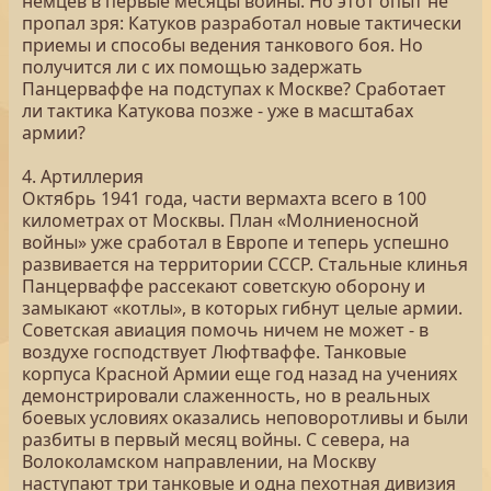
немцев в первые месяцы войны. Но этот опыт не
пропал зря: Катуков разработал новые тактически
приемы и способы ведения танкового боя. Но
получится ли с их помощью задержать
Панцерваффе на подступах к Москве? Сработает
ли тактика Катукова позже - уже в масштабах
армии?
4. Артиллерия
Октябрь 1941 года, части вермахта всего в 100
километрах от Москвы. План «Молниеносной
войны» уже сработал в Европе и теперь успешно
развивается на территории СССР. Стальные клинья
Панцерваффе рассекают советскую оборону и
замыкают «котлы», в которых гибнут целые армии.
Советская авиация помочь ничем не может - в
воздухе господствует Люфтваффе. Танковые
корпуса Красной Армии еще год назад на учениях
демонстрировали слаженность, но в реальных
боевых условиях оказались неповоротливы и были
разбиты в первый месяц войны. С севера, на
Волоколамском направлении, на Москву
наступают три танковые и одна пехотная дивизия