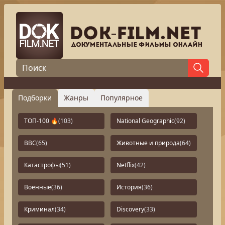
Подборки
Жанры
Популярное
ТОП-100 🔥
(103)
National Geographic
(92)
BBC
(65)
Животные и природа
(64)
Катастрофы
(51)
Netflix
(42)
Военные
(36)
История
(36)
Криминал
(34)
Discovery
(33)