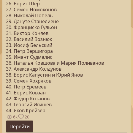
26. Борис Шер
27. Семен Номоконов
28. Николай Попель
29. Дануте Станелиене
30. Франциско Гульон
31. Виктор Коняев
32. Василий Вознюк
33. Иосиф Бельский
34. Петр Вершигора
35. Имант Судмалис
36. Наталья Ковшова и Мария Поливанов
37. Александр Колдунов
38. Борис Капустин и Юрий Янов
39. Семен Хохряков
40. Петр Еремеев
41. Борис Ковзан
42. Федор Котанов
43. Георгий Игишев
44. Яков Крейзер
6к
20
Перейти