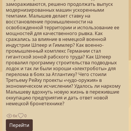
замораживаются, решено продолжать выпуск
модернизированных машин ускоренными
темпами. Малышев делает ставку на
восстановление промышленности на
освобожденной территории и использование ее
мощностей для качественного рывка. Как
сражались за влияние в немецкой военной
индустрии Шпеер и Гиммлер? Как военно-
промышленный комплекс Германии стал
гигантской зоной рабского труда? Как Шпеер
провалил программу строительства подводных
лодок и так ли были хороши «электроботы» для
перелома в боях за Атлантику? Чего стоили
Третьему Рейху проекты «чудо-оружия» в
экономическом исчислении? Удалось ли наркому
Малышеву вдохнуть новую жизнь в пережившие
оккупацию предприятия и дать ответ новой
немецкой бронетехнике?
6к
0
Перейти