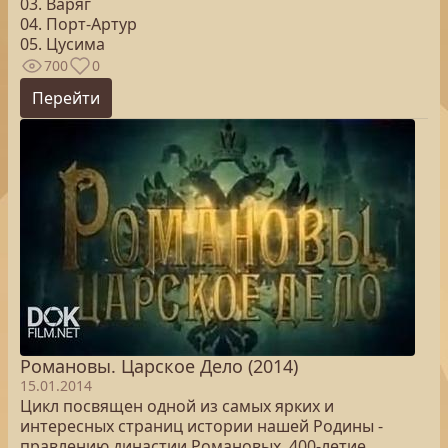
03. Варяг
04. Порт-Артур
05. Цусима
700
0
Перейти
Романовы. Царское Дело (2014)
15.01.2014
Цикл посвящен одной из самых ярких и
интересных страниц истории нашей Родины -
правлению династии Романовых, 400-летие