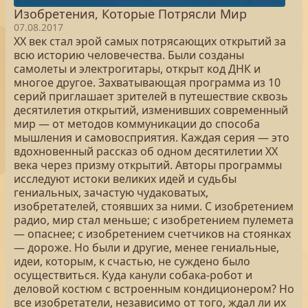
Изобретения, Которые Потрясли Мир
07.08.2017
ХХ век стал эрой самых потрясающих открытий за
всю историю человечества. Были созданы
самолеты и электрогитары, открыт код ДНК и
многое другое. Захватывающая программа из 10
серий приглашает зрителей в путешествие сквозь
десятилетия открытий, изменивших современный
мир — от методов коммуникации до способа
мышления и самовосприятия. Каждая серия — это
вдохновенный рассказ об одном десятилетии ХХ
века через призму открытий. Авторы программы
исследуют истоки великих идей и судьбы
гениальных, зачастую чудаковатых,
изобретателей, стоявших за ними. С изобретением
радио, мир стал меньше; с изобретением пулемета
— опаснее; с изобретением счетчиков на стоянках
— дороже. Но были и другие, менее гениальные,
идеи, которым, к счастью, не суждено было
осуществиться. Куда канули собака-робот и
деловой костюм с встроенным кондиционером? Но
все изобретатели, независимо от того, ждал ли их