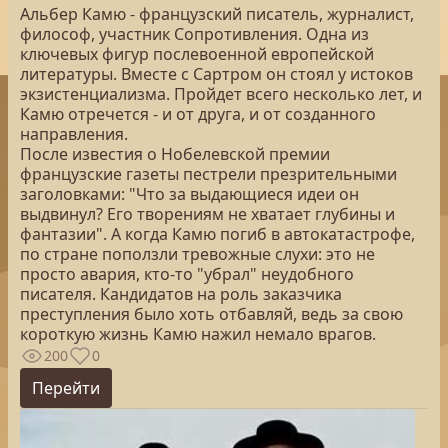
Альбер Камю - французский писатель, журналист,
философ, участник Сопротивления. Одна из
ключевых фигур послевоенной европейской
литературы. Вместе с Сартром он стоял у истоков
экзистенциализма. Пройдет всего несколько лет, и
Камю отречется - и от друга, и от созданного
направления.
После известия о Нобелевской премии
французские газеты пестрели презрительными
заголовками: "Что за выдающиеся идеи он
выдвинул? Его творениям не хватает глубины и
фантазии". А когда Камю погиб в автокатастрофе,
по стране поползли тревожные слухи: это не
просто авария, кто-то "убрал" неудобного
писателя. Кандидатов на роль заказчика
преступления было хоть отбавляй, ведь за свою
короткую жизнь Камю нажил немало врагов.
200
0
Перейти