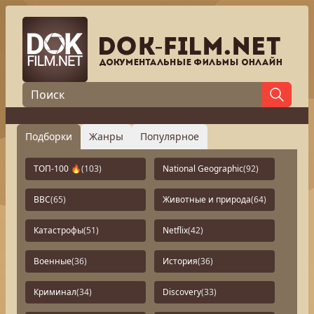
Подборки
Жанры
Популярное
ТОП-100 🔥
(103)
National Geographic
(92)
BBC
(65)
Животные и природа
(64)
Катастрофы
(51)
Netflix
(42)
Военные
(36)
История
(36)
Криминал
(34)
Discovery
(33)