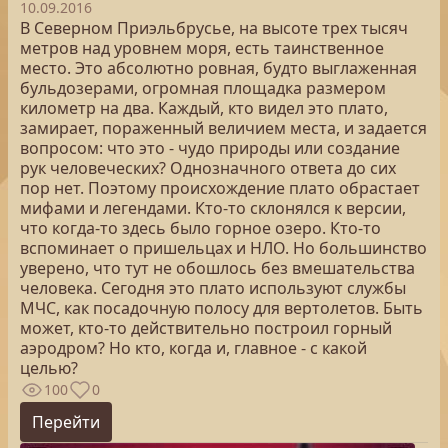
10.09.2016
В Северном Приэльбрусье, на высоте трех тысяч
метров над уровнем моря, есть таинственное
место. Это абсолютно ровная, будто выглаженная
бульдозерами, огромная площадка размером
километр на два. Каждый, кто видел это плато,
замирает, пораженный величием места, и задается
вопросом: что это - чудо природы или создание
рук человеческих? Однозначного ответа до сих
пор нет. Поэтому происхождение плато обрастает
мифами и легендами. Кто-то склонялся к версии,
что когда-то здесь было горное озеро. Кто-то
вспоминает о пришельцах и НЛО. Но большинство
уверено, что тут не обошлось без вмешательства
человека. Сегодня это плато используют службы
МЧС, как посадочную полосу для вертолетов. Быть
может, кто-то действительно построил горный
аэродром? Но кто, когда и, главное - с какой
целью?
100
0
Перейти