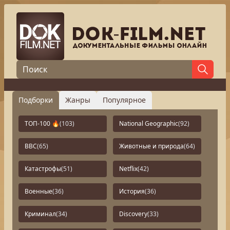
Подборки
Жанры
Популярное
ТОП-100 🔥
(103)
National Geographic
(92)
BBC
(65)
Животные и природа
(64)
Катастрофы
(51)
Netflix
(42)
Военные
(36)
История
(36)
Криминал
(34)
Discovery
(33)