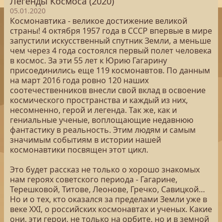
Легенды Космоса (2020)
05.01.2020
Космонавтика - великое достижение великой
страны! 4 октября 1957 года в СССР впервые в мире
запустили искусственный спутник Земли, а меньше
чем через 4 года состоялся первый полет человека
в космос. За эти 55 лет к Юрию Гагарину
присоединились еще 119 космонавтов. По данным
на март 2016 года ровно 120 наших
соотечественников внесли свой вклад в освоение
космического пространства и каждый из них,
несомненно, герой и легенда. Так же, как и
гениальные ученые, воплощающие недавнюю
фантастику в реальность. Этим людям и самым
значимым событиям в истории нашей
космонавтики посвящен этот цикл.
Это будет рассказ не только о хорошо знакомых
нам героях советского периода - Гагарине,
Терешковой, Титове, Леонове, Гречко, Савицкой…
Но и о тех, кто оказался за пределами Земли уже в
веке XXI, о российских космонавтах и ученых. Какие
они, эти герои, не только на орбите, но и в земной