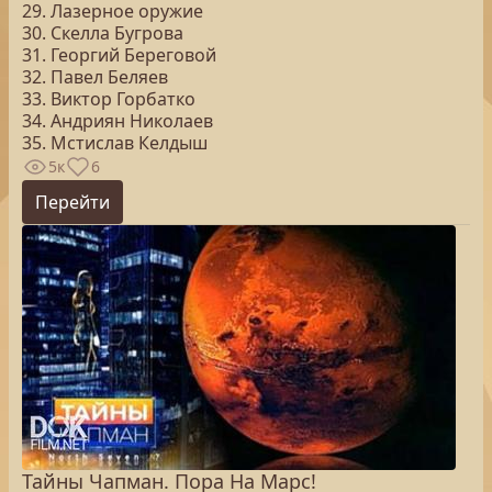
29. Лазерное оружие
30. Скелла Бугрова
31. Георгий Береговой
32. Павел Беляев
33. Виктор Горбатко
34. Андриян Николаев
35. Мстислав Келдыш
5к
6
Перейти
Тайны Чапман. Пора На Марс!