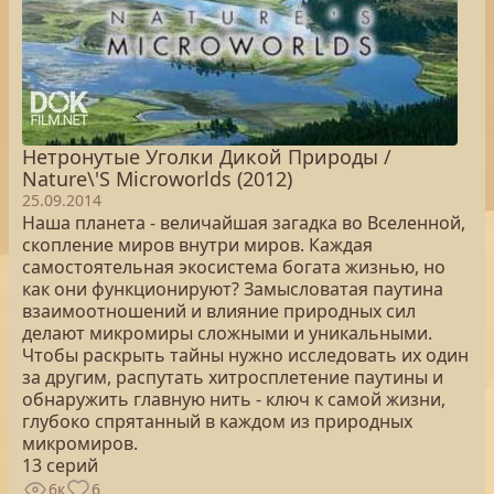
Нетронутые Уголки Дикой Природы /
Nature\'S Microworlds (2012)
25.09.2014
Наша планета - величайшая загадка во Вселенной,
скопление миров внутри миров. Каждая
самостоятельная экосистема богата жизнью, но
как они функционируют? Замысловатая паутина
взаимоотношений и влияние природных сил
делают микромиры сложными и уникальными.
Чтобы раскрыть тайны нужно исследовать их один
за другим, распутать хитросплетение паутины и
обнаружить главную нить - ключ к самой жизни,
глубоко спрятанный в каждом из природных
микромиров.
13 серий
6к
6