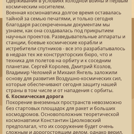
сдерживания в условиях холодной войны и первым
космическим носителем.
Военная космонавтика долгое время оставалась
тайной за семью печатями, и только сегодня
благодаря рассекреченным документам мы
узнаем, как она создавалась под прикрытием
научных проектов. Разведывательные аппараты и
станции, боевые космические корабли и
истребители спутников - все это разрабатывалось
в недрах тех же конструкторских бюро, что и
техника для полетов на орбиту и к соседним
планетам. Сергей Королев, Дмитрий Козлов,
Владимир Челомей и Михаил Янгель заложили
основу для развития Воздушно-космических сил,
которые обеспечивают сегодня защиту нашей
страны в том числе и от нападения с орбиты.
6. Космическая дорога
Покорение внеземных пространств невозможно
без стартовых площадок для ракет и больших
космодромов. Основоположник теоретической
космонавтики Константин Циолковский
предполагал, что их сооружение будет очень
сложным и дорогостоящим делом, однако верил,