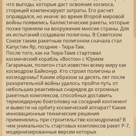
что выгоды, которые даст освоение космоса,
сторицей компенсируют затраты. Его расчет
оправдался, но иначе: во время Второй мировой
войны появились баллистические ракеты, которые
позже приняли на вооружение многие страны. Для
их испытаний создавали полигоны. В Советском
Союзе таким ракетным полигоном сначала стал
Капустин Яр, позднее - Тюра-Там.
После того, как на Тюра-Таме стартовал
космический корабль «Восток» с Юрием
Гагариным, полигон стал известен всему миру как
космодром Байконур. Кто строил полигоны и
космодромы? Каким образом за десять лет после
разорительной войны удалось пройти путь от
небольших реактивных снарядов до огромных
ракетных комплексов, способных доставить
термоядерную боеголовку на соседний континент
и вывести на орбиту космический аппарат? Какие
инновационные технические решения
применялись при строительстве космодромов? В
чем уникальность стартовых комплексов ракет Р-7,
модернизированные версии которых