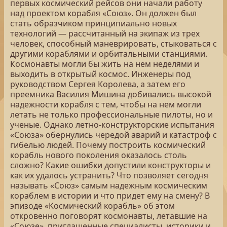
первых космический рейсов они начали работу
над проектом корабля «Союз». Он должен был
стать образчиком принципиально новых
технологий — рассчитанный на экипаж из трех
человек, способный маневрировать, стыковаться с
другими кораблями и орбитальными станциями.
Космонавты могли бы жить на нем неделями и
выходить в открытый космос. Инженеры под
руководством Сергея Королева, а затем его
преемника Василия Мишина добивались высокой
надежности корабля с тем, чтобы на нем могли
летать не только профессиональные пилоты, но и
ученые. Однако летно-конструкторские испытания
«Союза» обернулись чередой аварий и катастроф с
гибелью людей. Почему построить космический
корабль нового поколения оказалось столь
сложно? Какие ошибки допустили конструкторы и
как их удалось устранить? Что позволяет сегодня
называть «Союз» самым надежным космическим
кораблем в истории и что придет ему на смену? В
эпизоде «Космический корабль» об этом
откровенно поговорят космонавты, летавшие на
«Союзе», приглашенные специалисты, историки и