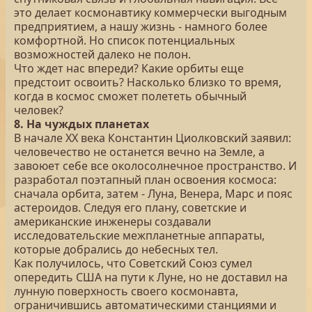
это делает космонавтику коммерчески выгодным
предприятием, а нашу жизнь - намного более
комфортной. Но список потенциальных
возможностей далеко не полон.
Что ждет нас впереди? Какие орбиты еще
предстоит освоить? Насколько близко то время,
когда в космос сможет полететь обычный
человек?
8. На чуждых планетах
В начале ХХ века Константин Циолковский заявил:
человечество не останется вечно на Земле, а
завоюет себе все околосолнечное пространство. И
разработал поэтапный план освоения космоса:
сначала орбита, затем - Луна, Венера, Марс и пояс
астероидов. Следуя его плану, советские и
американские инженеры создавали
исследовательские межпланетные аппараты,
которые добрались до небесных тел.
Как получилось, что Советский Союз сумел
опередить США на пути к Луне, но не доставил на
лунную поверхность своего космонавта,
ограничившись автоматическими станциями и