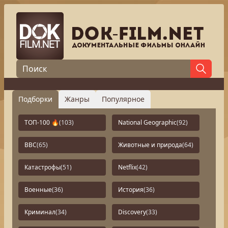
Подборки
Жанры
Популярное
ТОП-100 🔥
(103)
National Geographic
(92)
BBC
(65)
Животные и природа
(64)
Катастрофы
(51)
Netflix
(42)
Военные
(36)
История
(36)
Криминал
(34)
Discovery
(33)