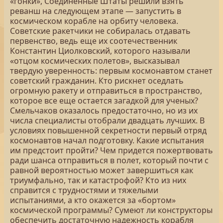
«гонки», Соединенные Штаты решили взять
реванш на следующем этапе — запустить в
космическом корабле на орбиту человека.
Советские ракетчики не собиралась отдавать
первенство, ведь еще их соотечественник
Константин Циолковский, которого называли
«отцом космических полетов», высказывал
твердую уверенность: первым космонавтом станет
советский гражданин. Кто рискнет оседлать
огромную ракету и отправиться в пространство,
которое все еще остается загадкой для ученых?
Смельчаков оказалось предостаточно, но из их
числа специалисты отобрали двадцать лучших. В
условиях повышенной секретности первый отряд
космонавтов начал подготовку. Какие испытания
им предстоит пройти? Чем придется пожертвовать
ради шанса отправиться в полет, который почти с
равной вероятностью может завершиться как
триумфально, так и катастрофой? Кто из них
справится с трудностями и тяжелыми
испытаниями, а кто окажется за «бортом»
космической программы? Сумеют ли конструкторы
обеспечить достаточную надежность корабля