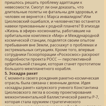
пришлось решать проблему адаптации к
невесомости. Смогут ли они доказать, что
длительные полеты не фатальны для здоровья, и
человек не вернется с Марса инвалидом? Или
Циолковский ошибался, и человечество останется
навеки прикованным к родной планете? В эпизоде
«Жизнь в эфире» космонавты, работавшие на
орбитальном комплексе «Мир» и Международной
космической станции, поделятся своим опытом
пребывания вне Земли, расскажут о проблемах и
экстремальных ситуациях. Кроме того, впервые
сотрудники Госкорпорации «Роскосмос» раскроют
подробности проекта РОСС — перспективной
орбитальной станции, которая станет прототипом
большого межпланетного корабля.
5. Эскадра ракет
С момента своего рождения ракетно-космическая
отрасль была связана с военным делом. Идея
«эскадры ракет» калужского ученого Константина
Циолковского легла в основу проектирования
межконтинентальной баллистической ракеты Р-7,
которая стала оружием стратегического