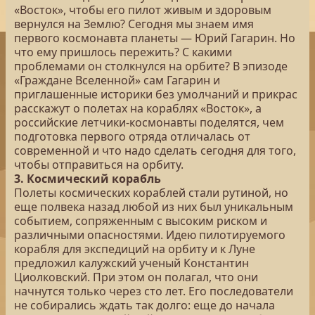
«Восток», чтобы его пилот живым и здоровым
вернулся на Землю? Сегодня мы знаем имя
первого космонавта планеты — Юрий Гагарин. Но
что ему пришлось пережить? С какими
проблемами он столкнулся на орбите? В эпизоде
«Граждане Вселенной» сам Гагарин и
приглашенные историки без умолчаний и прикрас
расскажут о полетах на кораблях «Восток», а
российские летчики-космонавты поделятся, чем
подготовка первого отряда отличалась от
современной и что надо сделать сегодня для того,
чтобы отправиться на орбиту.
3. Космический корабль
Полеты космических кораблей стали рутиной, но
еще полвека назад любой из них был уникальным
событием, сопряженным с высоким риском и
различными опасностями. Идею пилотируемого
корабля для экспедиций на орбиту и к Луне
предложил калужский ученый Константин
Циолковский. При этом он полагал, что они
начнутся только через сто лет. Его последователи
не собирались ждать так долго: еще до начала