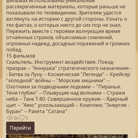
фильмах использованы уникальные
рассекреченные материалы, которые раньше не
показывали по телевидению. Зрителям удастся
взглянуть на историю с другой стороны. Узнать о
тех фактах, о которых никто до сих пор не знал.
Пережить вместе с героями волнующее время
отчаянных страхов, объяснимых сомнений,
огромных надежд, досадных поражений и громких
побед.
15 фильмов
Скальпель. Инструмент воздействия. Поезд-
призрак -- "Аннушка" стратегического назначения -
- Битва за Луну -- Космическая "Легенда" -- Крейсер
"холодной" войны -- "Морские хищники" --
Охотники за подводными лодками -- "Пираньи.
Тени глубин" -- Плывущие над волнами -- Стражи
неба -- Танк Т-80. Совершенное оружие -- Ядерный
щит -- "Аякс" ускользающий -- Комплекс "Энергия -
Буран" -- Ракета "Сатана"
5к
5
Перейти