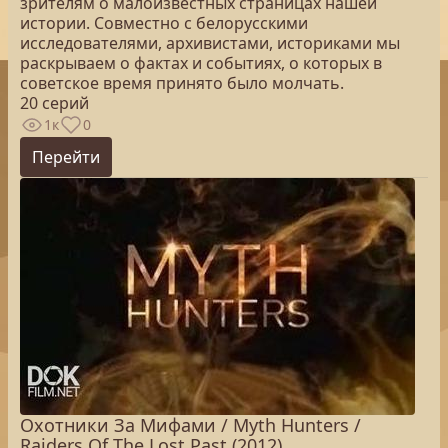
зрителям о малоизвестных страницах нашей
истории. Совместно с белорусскими
исследователями, архивистами, историками мы
раскрываем о фактах и событиях, о которых в
советское время принято было молчать.
20 серий
1к
0
Перейти
Охотники За Мифами / Myth Hunters /
Raiders Of The Lost Past (2012)