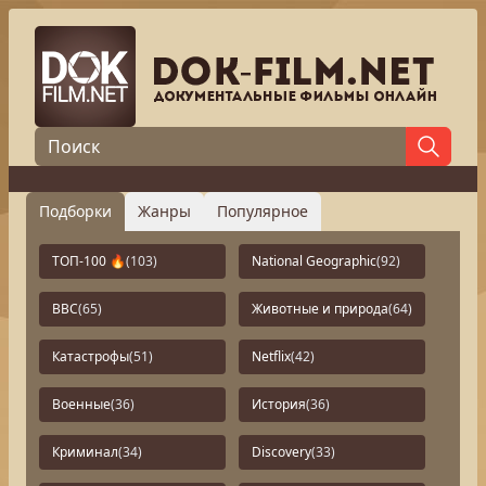
Подборки
Жанры
Популярное
ТОП-100 🔥
(103)
National Geographic
(92)
BBC
(65)
Животные и природа
(64)
Катастрофы
(51)
Netflix
(42)
Военные
(36)
История
(36)
Криминал
(34)
Discovery
(33)