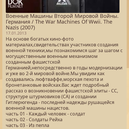
Военные Машины Второй Мировой Войны.
Германия / The War Machines Of Wwii. The
Nazis (2007)
17.01.2013
На основе богатых кино-фото
материалах,свидетельствах участников создания
военной техники,мы познакомимся шаг за шагом с
могущественным военным механизмом
созданным фашистской
Германией,непосредственно в годы модернизации
и уже во 2-й мировой войне.Мы увидим как
создавались люфтваффе,морская пехота и
бронетанковые войсках.Вас ждет подробный
рассказ о возникновении фашистской элиты - СС,
структуре штурмовиков (СА) и создании
Гитлерюгенда - последней надежды рушащейся
военной машины нацистов.
часть 01 - Каждый человек - солдат
часть 02 - Солдаты Рейха
часть 03 - Из пепла