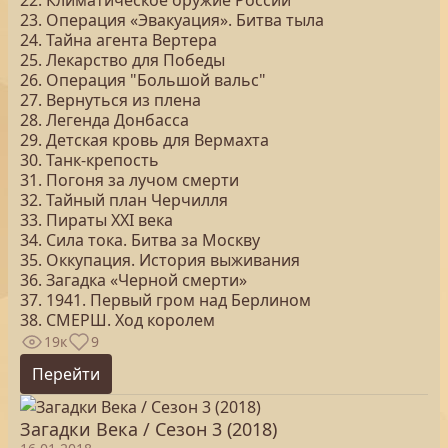
22. Климатическое оружие России
23. Операция «Эвакуация». Битва тыла
24. Тайна агента Вертера
25. Лекарство для Победы
26. Операция "Большой вальс"
27. Вернуться из плена
28. Легенда Донбасса
29. Детская кровь для Вермахта
30. Танк-крепость
31. Погоня за лучом смерти
32. Тайный план Черчилля
33. Пираты ХХI века
34. Сила тока. Битва за Москву
35. Оккупация. История выживания
36. Загадка «Черной смерти»
37. 1941. Первый гром над Берлином
38. СМЕРШ. Ход королем
19к
9
Перейти
Загадки Века / Сезон 3 (2018)