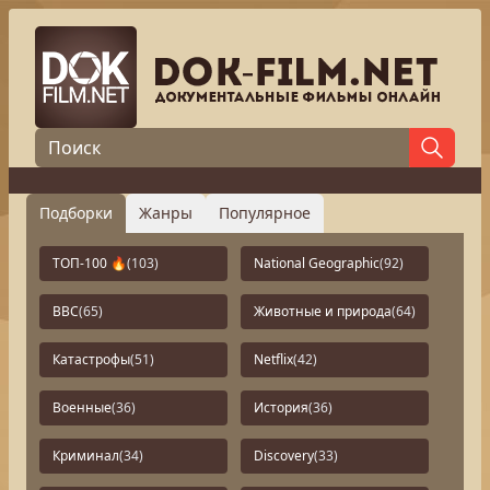
Подборки
Жанры
Популярное
ТОП-100 🔥
(103)
National Geographic
(92)
BBC
(65)
Животные и природа
(64)
Катастрофы
(51)
Netflix
(42)
Военные
(36)
История
(36)
Криминал
(34)
Discovery
(33)