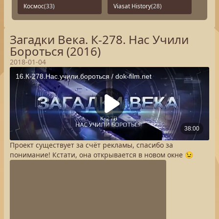
Космос
(33)
Viasat History
(28)
Загадки Века. К-278. Нас Учили
Бороться (2016)
2018-01-04
Проект существует за счёт рекламы, спасибо за
понимание! Кстати, она открывается в новом окне 😉