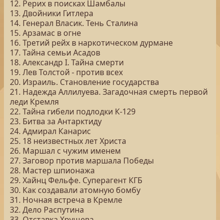
12. Рерих в поисках Шамбалы
13. Двойники Гитлера
14. Генерал Власик. Тень Сталина
15. Арзамас в огне
16. Третий рейх в наркотическом дурмане
17. Тайна семьи Асадов
18. Александр I. Тайна смерти
19. Лев Толстой - против всех
20. Израиль. Становление государства
21. Надежда Аллилуева. Загадочная смерть первой
леди Кремля
22. Тайна гибели подлодки К-129
23. Битва за Антарктиду
24. Адмирал Канарис
25. 18 неизвестных лет Христа
26. Маршал с чужим именем
27. Заговор против маршала Победы
28. Мастер шпионажа
29. Хайнц Фельфе. Суперагент КГБ
30. Как создавали атомную бомбу
31. Ночная встреча в Кремле
32. Дело Распутина
33. Отставка Хрущева