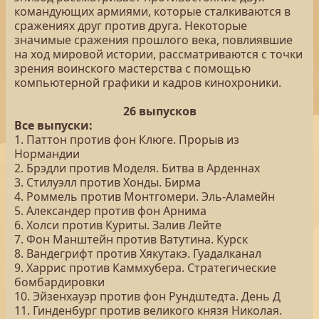
командующих армиями, которые сталкиваются в
сражениях друг против друга. Некоторые
значимые сражения прошлого века, повлиявшие
на ход мировой истории, рассматриваются с точки
зрения воинского мастерства с помощью
компьютерной графики и кадров кинохроники.
26 выпусков
Все выпуски:
1. Паттон против фон Клюге. Прорыв из
Нормандии
2. Брэдли против Моделя. Битва в Арденнах
3. Стилуэлл против Хонды. Бирма
4. Роммель против Монтгомери. Эль-Аламейн
5. Александер против фон Арнима
6. Холси против Куриты. Залив Лейте
7. Фон Манштейн против Ватутина. Курск
8. Вандегрифт против Хякутакэ. Гуадалканал
9. Харрис против Каммхубера. Стратегические
бомбардировки
10. Эйзенхауэр против фон Рундштедта. День Д
11. Гинденбург против великого князя Николая.