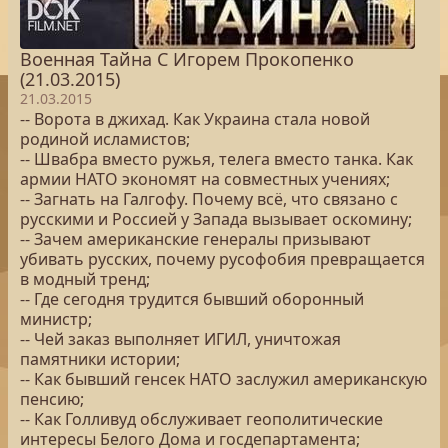
Военная Тайна С Игорем Прокопенко
(21.03.2015)
21.03.2015
-- Ворота в джихад. Как Украина стала новой
родиной исламистов;
-- Швабра вместо ружья, телега вместо танка. Как
армии НАТО экономят на совместных учениях;
-- Загнать на Галгофу. Почему всё, что связано с
русскими и Россией у Запада вызывает оскомину;
-- Зачем американские генералы призывают
убивать русских, почему русофобия превращается
в модный тренд;
-- Где сегодня трудится бывший оборонный
министр;
-- Чей заказ выполняет ИГИЛ, уничтожая
памятники истории;
-- Как бывший генсек НАТО заслужил американскую
пенсию;
-- Как Голливуд обслуживает геополитические
интересы Белого Дома и госдепартамента;