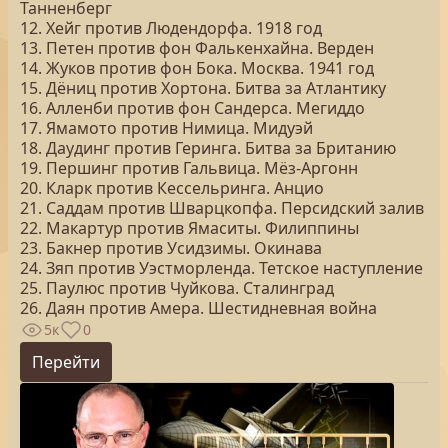
Танненберг
12. Хейг против Людендорфа. 1918 год
13. Петен против фон Фалькенхайна. Верден
14. Жуков против фон Бока. Москва. 1941 год
15. Дёниц против Хортона. Битва за Атлантику
16. Алленби против фон Сандерса. Мегиддо
17. Ямамото против Нимица. Мидуэй
18. Даудинг против Геринга. Битва за Британию
19. Першинг против Гальвица. Мёз-Аргонн
20. Кларк против Кессельринга. Анцио
21. Саддам против Шварцкопфа. Персидский залив
22. Макартур против Ямаситы. Филиппины
23. Бакнер против Усидзимы. Окинава
24. Зяп против Уэстморленда. Тетское наступление
25. Паулюс против Чуйкова. Сталинград
26. Даян против Амера. Шестидневная война
5к
0
Перейти