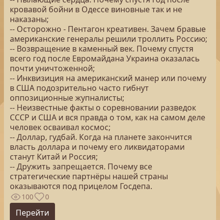
кровавой бойни в Одессе виновные так и не
наказаны;
-- Осторожно - Пентагон креативен. Зачем бравые
американские генералы решили троллить Россию;
-- Возвращение в каменный век. Почему спустя
всего год после Евромайдана Украина оказалась
почти уничтоженной;
-- Инквизиция на американский манер или почему
в США подозрительно часто гибнут
оппозиционные жупналисты;
-- Неизвестные факты о соревновании разведок
СССР и США и вся правда о том, как на самом деле
человек осваивал космос;
-- Доллар, гудбай. Когда на планете закончится
власть доллара и почему его ликвидаторами
станут Китай и Россия;
-- Дружить запрещается. Почему все
стратегические партнёры нашей страны
оказываются под прицелом Госдепа.
100
0
Перейти