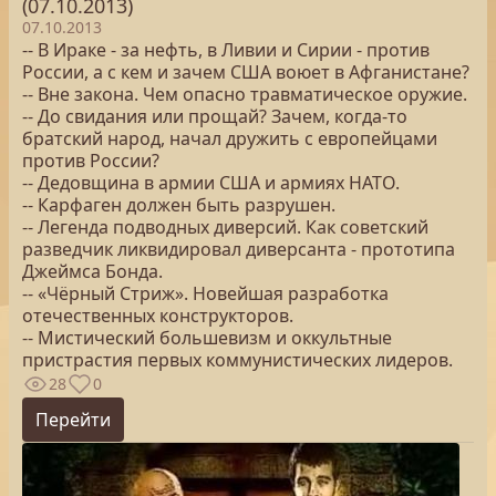
(07.10.2013)
07.10.2013
-- В Ираке - за нефть, в Ливии и Сирии - против
России, а с кем и зачем США воюет в Афганистане?
-- Вне закона. Чем опасно травматическое оружие.
-- До свидания или прощай? Зачем, когда-то
братский народ, начал дружить с европейцами
против России?
-- Дедовщина в армии США и армиях НАТО.
-- Карфаген должен быть разрушен.
-- Легенда подводных диверсий. Как советский
разведчик ликвидировал диверсанта - прототипа
Джеймса Бонда.
-- «Чёрный Стриж». Новейшая разработка
отечественных конструкторов.
-- Мистический большевизм и оккультные
пристрастия первых коммунистических лидеров.
28
0
Перейти