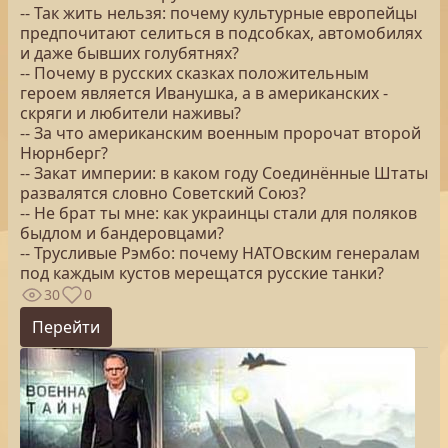
-- Так жить нельзя: почему культурные европейцы
предпочитают селиться в подсобках, автомобилях
и даже бывших голубятнях?
-- Почему в русских сказках положительным
героем является Иванушка, а в американских -
скряги и любители наживы?
-- За что американским военным пророчат второй
Нюрнберг?
-- Закат империи: в каком году Соединённые Штаты
развалятся словно Советский Союз?
-- Не брат ты мне: как украинцы стали для поляков
быдлом и бандеровцами?
-- Трусливые Рэмбо: почему НАТОвским генералам
под каждым кустов мерещатся русские танки?
30
0
Перейти