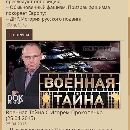
преследуют оппозицию;
-- Обыкновенный фашизм. Призрак фашизма
покоряет Европу;
-- ДНР. История русского подвига.
40
0
Перейти
Военная Тайна С Игорем Прокопенко
(25.04.2015)
25.04.2015
-- Пылающие сердца. Почему спустя год после