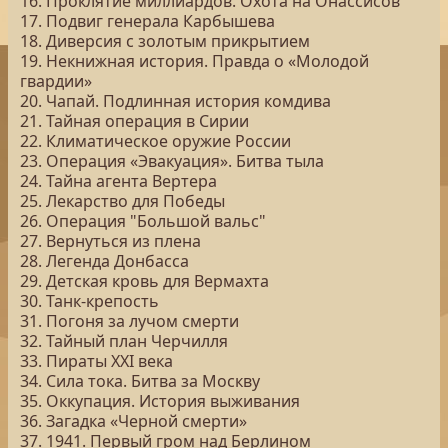
16. Проклятие миллиардов. Охота на Онассисов
17. Подвиг генерала Карбышева
18. Диверсия с золотым прикрытием
19. Некнижная история. Правда о «Молодой
гвардии»
20. Чапай. Подлинная история комдива
21. Тайная операция в Сирии
22. Климатическое оружие России
23. Операция «Эвакуация». Битва тыла
24. Тайна агента Вертера
25. Лекарство для Победы
26. Операция "Большой вальс"
27. Вернуться из плена
28. Легенда Донбасса
29. Детская кровь для Вермахта
30. Танк-крепость
31. Погоня за лучом смерти
32. Тайный план Черчилля
33. Пираты ХХI века
34. Сила тока. Битва за Москву
35. Оккупация. История выживания
36. Загадка «Черной смерти»
37. 1941. Первый гром над Берлином