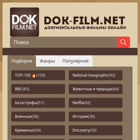
Подборки
Жанры
Популярное
ТОП-100 🔥
(103)
National Geographic
(92)
BBC
(65)
Животные и природа
(64)
Катастрофы
(51)
Netflix
(42)
Военные
(36)
История
(36)
Криминал
(34)
Discovery
(33)