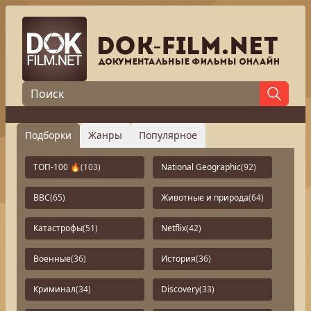
Подборки
Жанры
Популярное
ТОП-100 🔥
(103)
National Geographic
(92)
BBC
(65)
Животные и природа
(64)
Катастрофы
(51)
Netflix
(42)
Военные
(36)
История
(36)
Криминал
(34)
Discovery
(33)