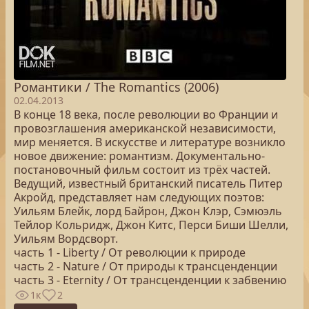
Романтики / The Romantics (2006)
02.04.2013
В конце 18 века, после революции во Франции и
провозглашения американской независимости,
мир меняется. В искусстве и литературе возникло
новое движение: романтизм. Документально-
постановочный фильм состоит из трёх частей.
Ведущий, известный британский писатель Питер
Акройд, представляет нам следующих поэтов:
Уильям Блейк, лорд Байрон, Джон Клэр, Сэмюэль
Тейлор Кольридж, Джон Китс, Перси Биши Шелли,
Уильям Вордсворт.
часть 1 - Liberty / От революции к природе
часть 2 - Nature / От природы к трансценденции
часть 3 - Eternity / От трансценденции к забвению
1к
2