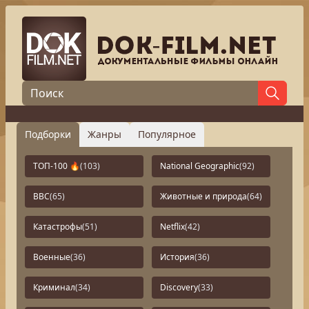
Подборки
Жанры
Популярное
ТОП-100 🔥
(103)
National Geographic
(92)
BBC
(65)
Животные и природа
(64)
Катастрофы
(51)
Netflix
(42)
Военные
(36)
История
(36)
Криминал
(34)
Discovery
(33)