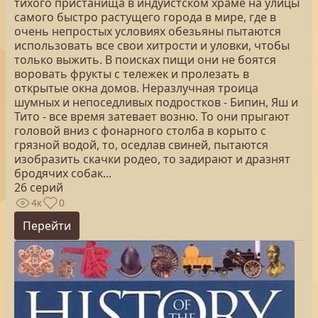
тихого пристанища в индуистском храме на улицы
самого быстро растущего города в мире, где в
очень непростых условиях обезьяны пытаются
использовать все свои хитрости и уловки, чтобы
только выжить. В поисках пищи они не боятся
воровать фрукты с тележек и пролезать в
открытые окна домов. Неразлучная троица
шумных и непоседливых подростков - Бипин, Яш и
Тито - все время затевает возню. То они прыгают
головой вниз с фонарного столба в корыто с
грязной водой, то, оседлав свиней, пытаются
изобразить скачки родео, то задирают и дразнят
бродячих собак...
26 серий
4к
0
Перейти