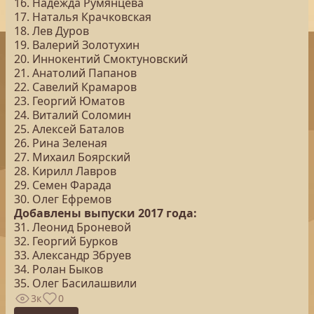
16. Надежда Румянцева
17. Наталья Крачковская
18. Лев Дуров
19. Валерий Золотухин
20. Иннокентий Смоктуновский
21. Анатолий Папанов
22. Савелий Крамаров
23. Георгий Юматов
24. Виталий Соломин
25. Алексей Баталов
26. Рина Зеленая
27. Михаил Боярский
28. Кирилл Лавров
29. Семен Фарада
30. Олег Ефремов
Добавлены выпуски 2017 года:
31. Леонид Броневой
32. Георгий Бурков
33. Александр Збруев
34. Ролан Быков
35. Олег Басилашвили
3к
0