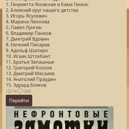
1. Генриетта Яновская и Кама Гинкас
2. Ближний круг нашего детства
3. Игорь Ясулович
4. Марина Леонова
5. Павел Лунгин
6. Владимир Панков
7. Дмитрий Вдовин
8. Евгений Писарев
9. Адольф Шапиро
10. Исаак Штокбант
11. Братья Запашные
12. Григорий Козлов
13. Дмитрий Месхиев
14. Анатолий Праудин
15. Эдуард Бояков
7к
200
Перейти