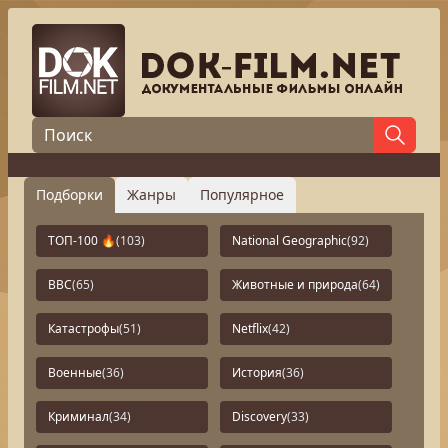
Подборки
Жанры
Популярное
ТОП-100 🔥
(103)
National Geographic
(92)
BBC
(65)
Животные и природа
(64)
Катастрофы
(51)
Netflix
(42)
Военные
(36)
История
(36)
Криминал
(34)
Discovery
(33)