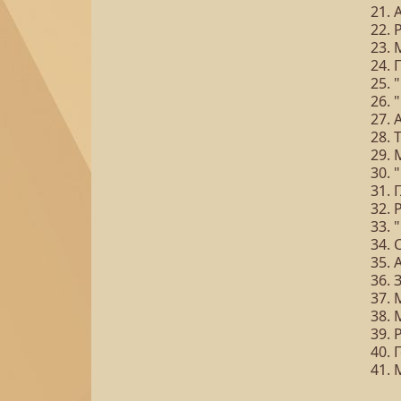
21. 
22. 
23.
24. 
25. 
26. 
27. 
28. 
29.
30. 
31. 
32.
33. 
34. 
35. 
36.
37.
38.
39. 
40.
41. 