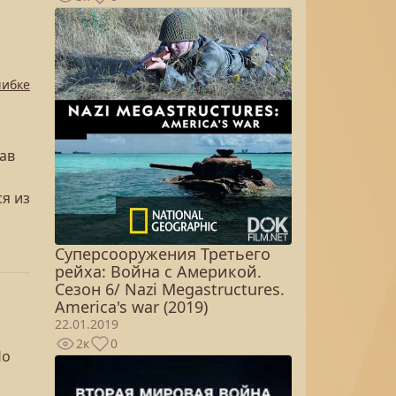
шибке
ав
я из
Суперсооружения Третьего
рейха: Война с Америкой.
Сезон 6/ Nazi Megastructures.
America's war (2019)
22.01.2019
2к
0
Но