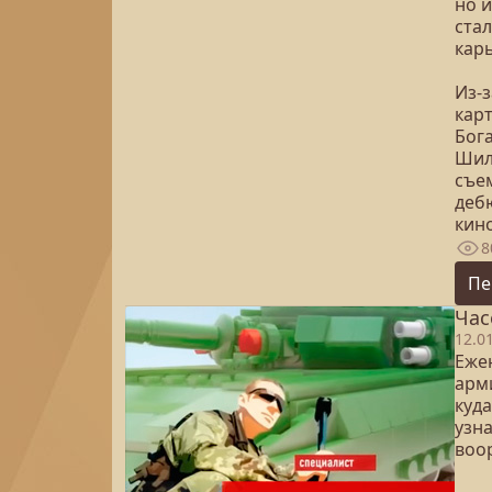
но 
ста
кар
Из-
кар
Бог
Шил
съе
деб
кин
8
Пе
Час
12.0
Еже
арм
куда
узн
воо