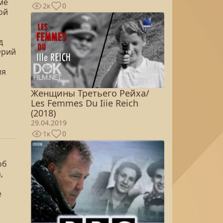
ме
2к
0
ой
д
Юрий
мя
Женщины Третьего Рейха/
Les Femmes Du Iiie Reich
(2018)
29.04.2019
1к
0
об
,
е