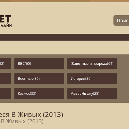
92)
BBC
(65)
Животные и природа
(64)
Военные
(36)
История
(36)
Космос
(33)
Viasat History
(28)
еся В Живых (2013)
 В Живых (2013)