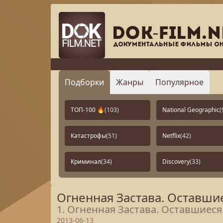
Подборки
Жанры
Популярное
ТОП-100 🔥
(103)
National Geographic
(
Катастрофы
(51)
Netflix
(42)
Криминал
(34)
Discovery
(33)
Огненная Застава. Оставши
1. Огненная Застава. Оставшиеся
2013-06-13