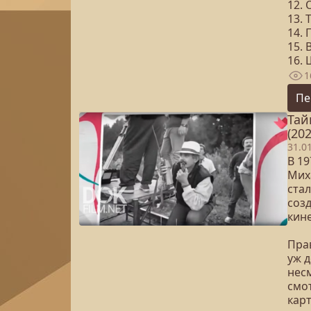
12.
13. 
14. 
15.
16.
1
Пе
Тай
(202
31.0
В 1
Миха
ста
соз
кин
Пра
уж 
несм
смот
кар