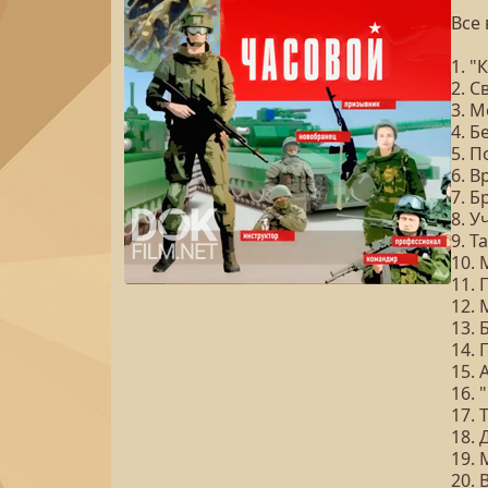
Все 
1. "
2. 
3. М
4. 
5. 
6. 
7. 
8. 
9. Т
10.
11.
12.
13. 
14. 
15.
16. 
17. 
18.
19.
20.