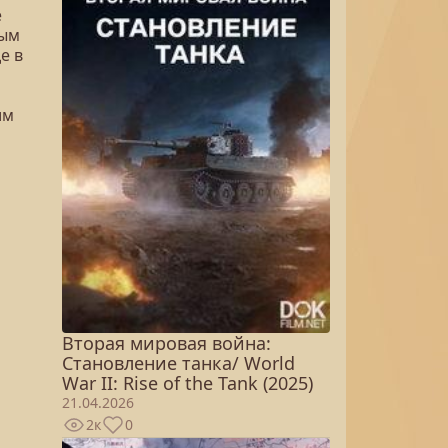
е
ным
е в
им
Вторая мировая война:
Становление танка/ World
War II: Rise of the Tank (2025)
21.04.2026
2к
0