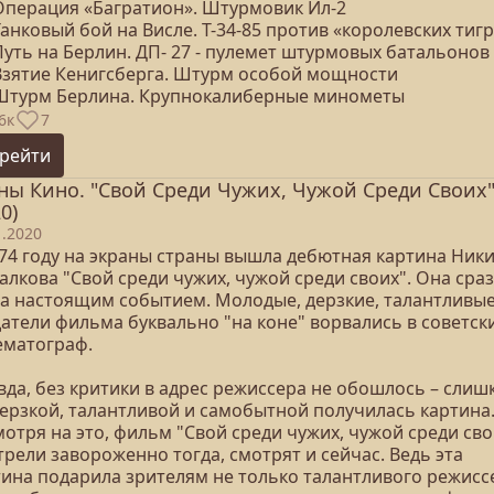
 Операция «Багратион». Штурмовик Ил-2
Танковый бой на Висле. Т-34-85 против «королевских тиг
Путь на Берлин. ДП- 27 - пулемет штурмовых батальонов
 Взятие Кенигсберга. Штурм особой мощности
 Штурм Берлина. Крупнокалиберные минометы
6к
7
рейти
ны Кино. "Свой Среди Чужих, Чужой Среди Своих
0)
1.2020
974 году на экраны страны вышла дебютная картина Ник
лкова "Свой среди чужих, чужой среди своих". Она сраз
ла настоящим событием. Молодые, дерзкие, талантливы
датели фильма буквально "на коне" ворвались в советск
ематограф.
вда, без критики в адрес режиссера не обошлось – слиш
дерзкой, талантливой и самобытной получилась картина.
отря на это, фильм "Свой среди чужих, чужой среди сво
рели завороженно тогда, смотрят и сейчас. Ведь эта
тина подарила зрителям не только талантливого режисс