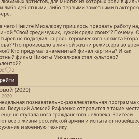
и любимых артистов, для многих из которых роли в филь
ли либо дебютными, либо первыми заметными в актерск
ьере.
за чего Никите Михалкову пришлось прервать работу на
тиной "Свой среди чужих, чужой среди своих"? Почему 
атырев не подходил на роль героического чекиста Егора
ова? Что произошло в личной жизни режиссера во вре
мок? Кто придумал знаменитый финал картины? И как
ютный фильм Никиты Михалкова стал культовой
олентой?
00
3
рейти
овой (2020)
1.2020
недельная познавательно-развлекательная программа 
ии. Ведущий Алексей Рафаенко отправится в такие места
 еще не ступала нога гражданского человека. Зрители
ают все о жизни российской армии и испытают новейше
ружение и военную технику.