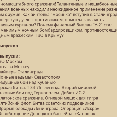
пномасштабного сражения! Талантливые и нешаблонны
ения военных находили неожиданное применение раз
м оружия. Как винтовка "мосинка" вступив в Сталинград
йперскую дуэль с противником, помогла завладеть
аевым курганом? Почему фанерный биплан "У-2" стал
аменимым ночным бомбардировщиком, противостоящ
ным вражеским ПВО в Крыму?
выпусков
 выпуски:
ПВО Москвы
итва за Москву
Снайперы Сталинграда
«Ночные ведьмы» Севастополя
Воздушные бои над Кубанью
урская битва. Т-34-76 - легенда Второй мировой
Танковые бои под Тернополем. Дебют ИС-2
Балатонское сражение. Огневой мешок для тигра
алтийский флот. Битва советских подводников
 Прорыв блокады Ленинграда. Операция «Искра»
 Освобождение Донецкого бассейна. «Катюша»