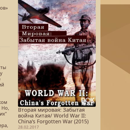
ров»
"
иты
у
е
ий
ком
 Но,
Вторая мировая: Забытая
их"
война Китая/ World War II:
China's Forgotten War (2015)
ера,
28.02.2017