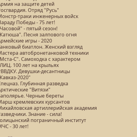
Армия на защите детей
Росгвардия. Отряд "Русь"
 Монстр-траки инженерных войск
Параду Победы - 75 лет!
"Часовой" - пятый сезон!
"Катюша". Песня залпового огня
Армейские игры - 2020
Танковый биатлон. Женский взгляд
 Мастера автобронетанковой техники
"Мста-С". Самоходка с характером
ГЛИЦ. 100 лет на крыльях
 РВВДКУ. Девушки-десантницы
"Кавказ-2020"
Спецназ. Глубинная разведка
Арктические "Витязи"
 Заполярье. Черные береты
 Марш кремлевских курсантов
 Михайловская артиллерийская академия
Разведчики. Знание - сила!
 Голицынский пограничный институт
МЧС - 30 лет!