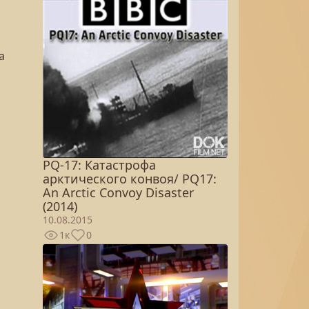
а
PQ-17: Катастрофа
арктического конвоя/ PQ17:
An Arctic Convoy Disaster
(2014)
10.08.2015
1к
0