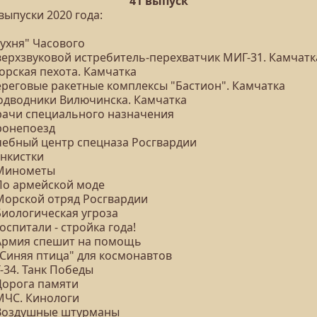
41 выпуск
выпуски 2020 года:
Кухня" Часового
Сверхзвуковой истребитель-перехватчик МИГ-31. Камчатк
орская пехота. Камчатка
Береговые ракетные комплексы "Бастион". Камчатка
Подводники Вилючинска. Камчатка
Врачи специального назначения
Бронепоезд
Учебный центр спецназа Росгвардии
анкистки
 Минометы
 По армейской моде
 Морской отряд Росгвардии
Биологическая угроза
Госпитали - стройка года!
 Армия спешит на помощь
"Синяя птица" для космонавтов
Т-34. Танк Победы
 Дорога памяти
 МЧС. Кинологи
 Воздушные штурманы