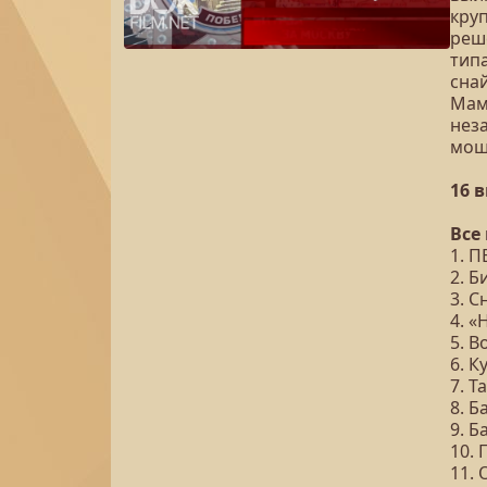
кру
реш
типа
сна
Мам
нез
мощ
16 
Все
1. 
2. Б
3. 
4. 
5. 
6. К
7. 
8. 
9. Б
10.
11.