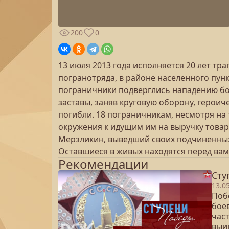
200
0
13 июля 2013 года исполняется 20 лет тр
погранотряда, в районе населенного пунк
пограничники подверглись нападению бо
заставы, заняв круговую оборону, героич
погибли. 18 пограничникам, несмотря на 
окружения к идущим им на выручку това
Мерзликин, выведший своих подчиненных и
Оставшиеся в живых находятся перед вам
Рекомендации
Сту
13.0
Поб
бое
час
выиг