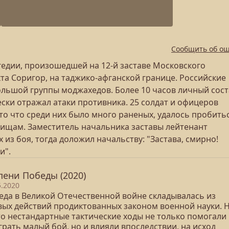
Сообщить об о
агедии, произошедшей на 12-й заставе Московского
та Соригор, на таджико-афганской границе. Российские
льшой группы моджахедов. Более 10 часов личный сост
ески отражал атаки противника. 25 солдат и офицеров
то что среди них было много раненых, удалось пробитьс
рищам. Заместитель начальника заставы лейтенант
з боя, тогда доложил начальству: "Застава, смирно!
и".
пени Победы (2020)
5.2020
еда в Великой Отечественной войне складывалась из
вых действий продиктованных законом военной науки. 
то нестандартные тактические ходы не только помогали
рать малый бой, но и влияли впоследствии, на исход