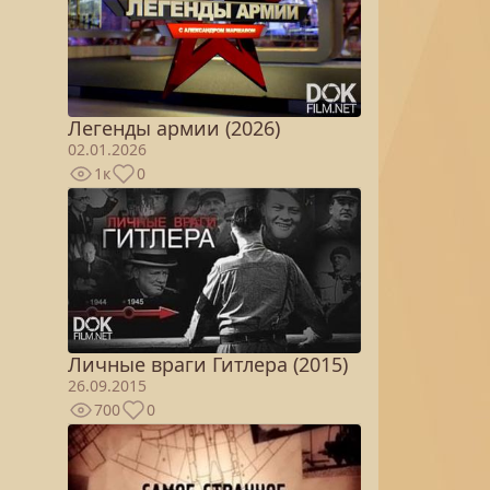
Легенды армии (2026)
02.01.2026
1к
0
Личные враги Гитлера (2015)
26.09.2015
700
0