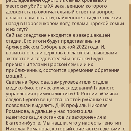
расследовании одного из самых кровавых и
жестоких убийств XX века, венцом которого
должен стать окончательный ответ на вопрос:
являются ли останки, найденные три десятилетия
назад в Поросенковом логу, телами царской семьи
и их слуг?
Сейчас следствие находится в завершающей
стадии. Его итоги будут представлены на
Архиерейском Соборе весной 2022 года. И,
возможно, если церковь согласится с выводами
экспертов и следователей и останки будут
признаны телами царской семьи и их
приближенных, состоится церемония обретения
мощей…
Светлана Фролова, замруководителя отдела
медико-биологических исследований Главного
управления криминалистики СК России: «Смывы
следов бурого вещества на этой рубашке нам
позволили выделить ДНК профиль Николая
Романова, а дальше у нас произошла
идентификация останков из захоронения в
Екатеринбурге. Мы нашли, что у нас есть генотип
Николая Романова, который сочетается с детьми, с