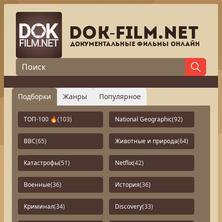
Подборки
Жанры
Популярное
ТОП-100 🔥
(103)
National Geographic
(92)
BBC
(65)
Животные и природа
(64)
Катастрофы
(51)
Netflix
(42)
Военные
(36)
История
(36)
Криминал
(34)
Discovery
(33)