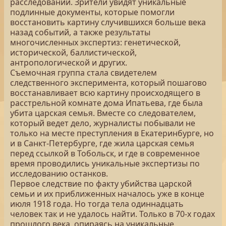
расследований. Зрители увидят уникальные
подлинные документы, которые помогли
восстановить картину случившихся больше века
назад событий, а также результаты
многочисленных экспертиз: генетической,
исторической, баллистической,
антропологической и других.
Съемочная группа стала свидетелем
следственного эксперимента, который пошагово
восстанавливает всю картину происходящего в
расстрельной комнате дома Ипатьева, где была
убита царская семья. Вместе со следователем,
который ведет дело, журналисты побывали не
только на месте преступления в Екатеринбурге, но
и в Санкт-Петербурге, где жила царская семья
перед ссылкой в Тобольск, и где в современное
время проводились уникальные экспертизы по
исследованию останков.
Первое следствие по факту убийства царской
семьи и их приближенных началось уже в конце
июля 1918 года. Но тогда тела одиннадцать
человек так и не удалось найти. Только в 70-х годах
прошлого века, опираясь на уникальные