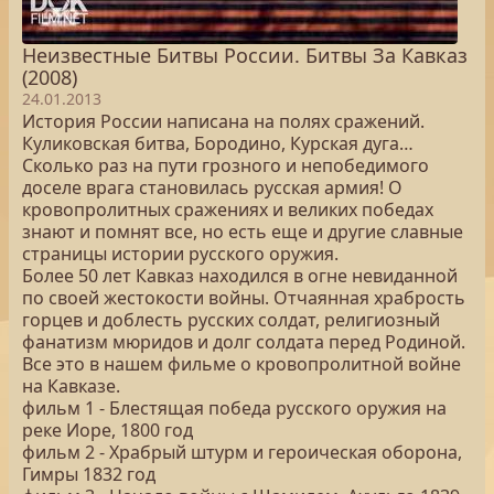
Неизвестные Битвы России. Битвы За Кавказ
(2008)
24.01.2013
История России написана на полях сражений.
Куликовская битва, Бородино, Курская дуга…
Сколько раз на пути грозного и непобедимого
доселе врага становилась русская армия! О
кровопролитных сражениях и великих победах
знают и помнят все, но есть еще и другие славные
страницы истории русского оружия.
Более 50 лет Кавказ находился в огне невиданной
по своей жестокости войны. Отчаянная храбрость
горцев и доблесть русских солдат, религиозный
фанатизм мюридов и долг солдата перед Родиной.
Все это в нашем фильме о кровопролитной войне
на Кавказе.
фильм 1 - Блестящая победа русского оружия на
реке Иоре, 1800 год
фильм 2 - Храбрый штурм и героическая оборона,
Гимры 1832 год