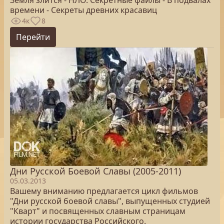
Земля злится - НЛО. Секретные файлы - В подвалах
времени - Секреты древних красавиц
4к
8
Перейти
Дни Русской Боевой Славы (2005-2011)
05.03.2013
Вашему вниманию предлагается цикл фильмов
"Дни русской боевой славы", выпущенных студией
"Кварт" и посвященных славным страницам
истории государства Российского.