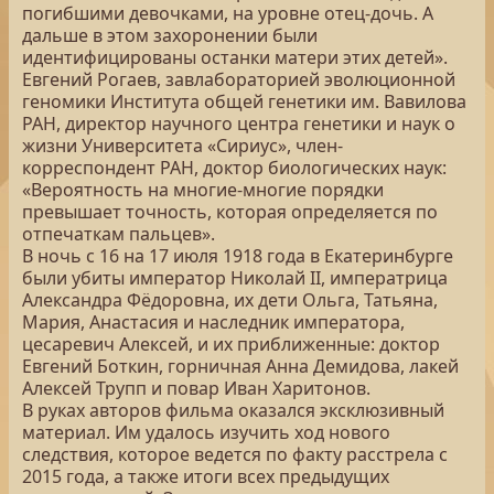
погибшими девочками, на уровне отец-дочь. А
дальше в этом захоронении были
идентифицированы останки матери этих детей».
Евгений Рогаев, завлабораторией эволюционной
геномики Института общей генетики им. Вавилова
РАН, директор научного центра генетики и наук о
жизни Университета «Сириус», член-
корреспондент РАН, доктор биологических наук:
«Вероятность на многие-многие порядки
превышает точность, которая определяется по
отпечаткам пальцев».
В ночь с 16 на 17 июля 1918 года в Екатеринбурге
были убиты император Николай II, императрица
Александра Фёдоровна, их дети Ольга, Татьяна,
Мария, Анастасия и наследник императора,
цесаревич Алексей, и их приближенные: доктор
Евгений Боткин, горничная Анна Демидова, лакей
Алексей Трупп и повар Иван Харитонов.
В руках авторов фильма оказался эксклюзивный
материал. Им удалось изучить ход нового
следствия, которое ведется по факту расстрела с
2015 года, а также итоги всех предыдущих