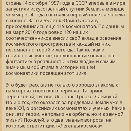
страны! 4 октября 1957 года в СССР впервые в мире
запустили искусственный спутник Земли, а меньше
чем через 4 года состоялся первый полет человека
в космос. За эти 55 лет к Юрию Гагарину
присоединились еще 119 космонавтов. По данным
на март 2016 года ровно 120 наших
соотечественников внесли свой вклад в освоение
космического пространства и каждый из них,
несомненно, герой и легенда. Так же, как и
гениальные ученые, воплощающие недавнюю
фантастику в реальность. Этим людям и самым
значимым событиям в истории нашей
космонавтики посвящен этот цикл.
Это будет рассказ не только о хорошо знакомых
нам героях советского периода - Гагарине,
Терешковой, Титове, Леонове, Гречко, Савицкой…
Но и о тех, кто оказался за пределами Земли уже в
веке XXI, о российских космонавтах и ученых. Какие
они, эти герои, не только на орбите, но и в земной
жизни? Пожалуй, это два главных вопроса, на
которые ответит цикл «Легенды космоса».