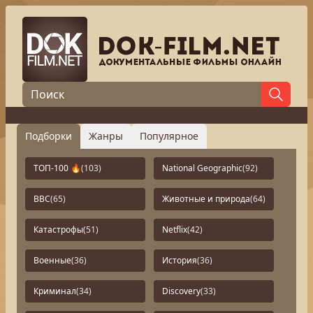
Подборки
Жанры
Популярное
ТОП-100 🔥
(103)
National Geographic
(92)
BBC
(65)
Животные и природа
(64)
Катастрофы
(51)
Netflix
(42)
Военные
(36)
История
(36)
Криминал
(34)
Discovery
(33)