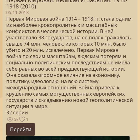
Первая Мировая. Великая И Забытая. 1914-
1918 (2010)
05.11.2013
Первая Мировая война 1914 – 1918 гг. стала одним
из наиболее кровопролитных и масштабных
конфликтов в человеческой истории. В ней
участвовало 38 государств, на ее полях сражалось
свыше 74 млн. человек, из которых 10 млн. было
убито и 20 млн. искалечено. Первая Мировая
война по своим масштабам, людским потерям и
социально-политическим последствиям не имела
себе равных во всей предшествующей истории.
Она оказала огромное влияние на экономику,
политику, идеологию, на всю систему
международных отношений. Война привела к
крушению самых могущественных европейских
государств и складыванию новой геополитической
ситуации в мире.
32 серии
5к
1
Перейти