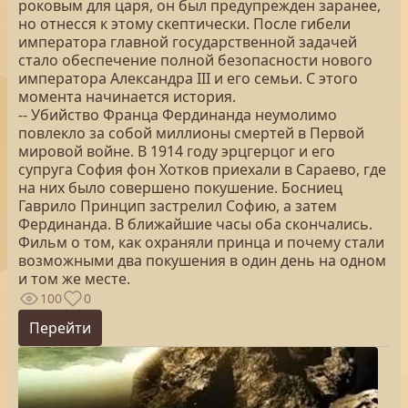
роковым для царя, он был предупрежден заранее,
но отнесся к этому скептически. После гибели
императора главной государственной задачей
стало обеспечение полной безопасности нового
императора Александра III и его семьи. С этого
момента начинается история.
-- Убийство Франца Фердинанда неумолимо
повлекло за собой миллионы смертей в Первой
мировой войне. В 1914 году эрцгерцог и его
супруга София фон Хотков приехали в Сараево, где
на них было совершено покушение. Босниец
Гаврило Принцип застрелил Софию, а затем
Фердинанда. В ближайшие часы оба скончались.
Фильм о том, как охраняли принца и почему стали
возможными два покушения в один день на одном
и том же месте.
100
0
Перейти