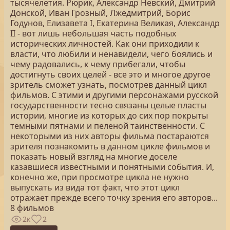
тысячелетия. Рюрик, Александр Невский, Дмитрий
Донской, Иван Грозный, Лжедмитрий, Борис
Годунов, Елизавета I, Екатерина Великая, Александр
II - вот лишь небольшая часть подобных
исторических личностей. Как они приходили к
власти, что любили и ненавидели, чего боялись и
чему радовались, к чему прибегали, чтобы
достигнуть своих целей - все это и многое другое
зритель сможет узнать, посмотрев данный цикл
фильмов. С этими и другими персонажами русской
государственности тесно связаны целые пласты
истории, многие из которых до сих пор покрыты
темными пятнами и пеленой таинственности. С
некоторыми из них авторы фильма постараются
зрителя познакомить в данном цикле фильмов и
показать новый взгляд на многие доселе
казавшиеся известными и понятными события. И,
конечно же, при просмотре цикла не нужно
выпускать из вида тот факт, что этот цикл
отражает прежде всего точку зрения его авторов...
8 фильмов
2к
2