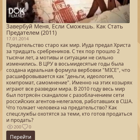
Завербуй Меня, Если Сможешь. Как Стать
Предателем (2011)
17.01.2014
Предательство старо как мир. Иуда предал Христа
за тридцать сребреников. С тех пор прошло 2
тысячи лет, а мотивы и ситуации не сильно
изменились. В ЦРУ в восьмидесятые годы была
создана идеальная формула вербовки "МICE", что
расшифровывается как "деньги, идеология,
компромат, самомнение". Именно на этих козырях
играют все разведки мира. В 2010 году весь мир
был потрясён скандалом с разоблачением сети
российских агентов-нелегалов, работавших в США.
Что толкает человека на предательство? Как
спецслужбы охотятся за теми, кто готов продаться
и продать?
200
0
Перейти