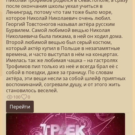
Николай Трофимов родился в Севастополе, а сразу
после окончания школы уехал учиться в
Ленинград, потому что там тоже было море,
которое Николай Николаевич очень любил.
Георгий Товстоногов называл актёра русским
Бурвилем. Самой любимой вещью Николая
Николаевича была пижама, в ней он ходил дома.
Второй любимой вещью был серый костюм,
который актёр купил в Польше в незапамятные
времена, и часто выступал в нём на концертах.
Имелась так же любимая чашка – на гастролях
Трофимов пил только из неё и всегда брал её с
собой в поездки, даже за границу. По словам
актёра, эти вещи несли за собой шлейф приятных
воспоминаний, согревали душу, и от этого жить
становилось веселей.
100
0
Перейти