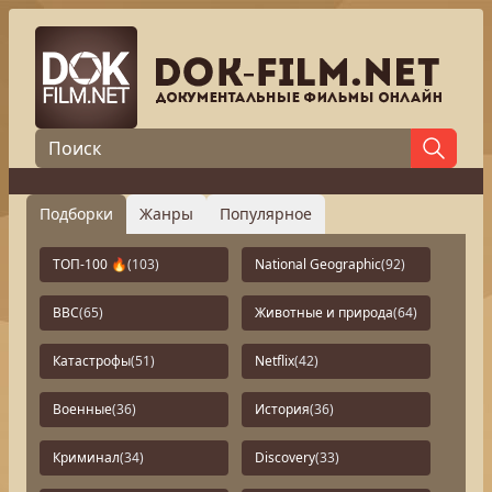
Подборки
Жанры
Популярное
ТОП-100 🔥
(103)
National Geographic
(92)
BBC
(65)
Животные и природа
(64)
Катастрофы
(51)
Netflix
(42)
Военные
(36)
История
(36)
Криминал
(34)
Discovery
(33)