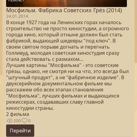
Мосфильм. Фабрика Советских Грёз (2014)
24.01.2014
В конце 1927 года на Ленинских горах началось
строительство не просто киностудии, а огромного
города кино, который отныне должен был стать
фабрикой, выдающей шедевры "под ключ". В
своем святом порыве догнать и перегнать
Голливуд, молодая советская киностудия сразу
стала действовать с размахом...
Лучшие картины "Мосфильма" - это советские
грёзы, однако, не смотря ни на что, это всегда был
"штучный продукт", а не "фабричное изделие". В
двухсерийном документальном фильме мы
расскажем обо всех этапах становления
"Мосфильма", лучших фильмах и выдающихся
режиссерах, создававших славу главной
киностудии страны.
2 фильма
200
0
Перейти