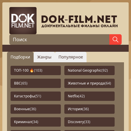
Подборки
Жанры
Популярное
ТОП-100 🔥
(103)
National Geographic
(92)
BBC
(65)
Животные и природа
(64)
Катастрофы
(51)
Netflix
(42)
Военные
(36)
История
(36)
Криминал
(34)
Discovery
(33)