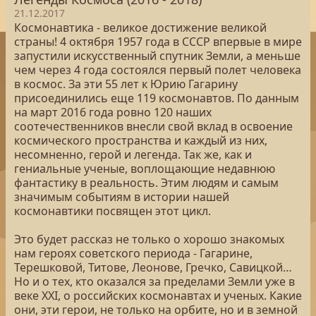
21.12.2017
Космонавтика - великое достижение великой
страны! 4 октября 1957 года в СССР впервые в мире
запустили искусственный спутник Земли, а меньше
чем через 4 года состоялся первый полет человека
в космос. За эти 55 лет к Юрию Гагарину
присоединились еще 119 космонавтов. По данным
на март 2016 года ровно 120 наших
соотечественников внесли свой вклад в освоение
космического пространства и каждый из них,
несомненно, герой и легенда. Так же, как и
гениальные ученые, воплощающие недавнюю
фантастику в реальность. Этим людям и самым
значимым событиям в истории нашей
космонавтики посвящен этот цикл.
Это будет рассказ не только о хорошо знакомых
нам героях советского периода - Гагарине,
Терешковой, Титове, Леонове, Гречко, Савицкой…
Но и о тех, кто оказался за пределами Земли уже в
веке XXI, о российских космонавтах и ученых. Какие
они, эти герои, не только на орбите, но и в земной