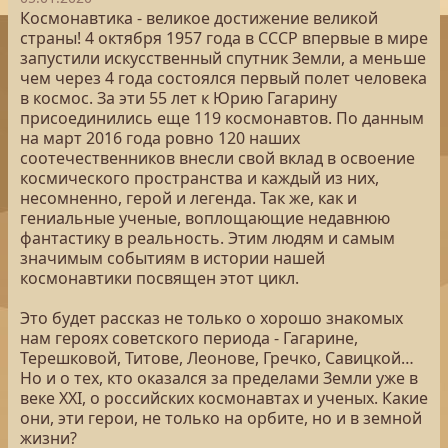
Космонавтика - великое достижение великой
страны! 4 октября 1957 года в СССР впервые в мире
запустили искусственный спутник Земли, а меньше
чем через 4 года состоялся первый полет человека
в космос. За эти 55 лет к Юрию Гагарину
присоединились еще 119 космонавтов. По данным
на март 2016 года ровно 120 наших
соотечественников внесли свой вклад в освоение
космического пространства и каждый из них,
несомненно, герой и легенда. Так же, как и
гениальные ученые, воплощающие недавнюю
фантастику в реальность. Этим людям и самым
значимым событиям в истории нашей
космонавтики посвящен этот цикл.
Это будет рассказ не только о хорошо знакомых
нам героях советского периода - Гагарине,
Терешковой, Титове, Леонове, Гречко, Савицкой…
Но и о тех, кто оказался за пределами Земли уже в
веке XXI, о российских космонавтах и ученых. Какие
они, эти герои, не только на орбите, но и в земной
жизни?