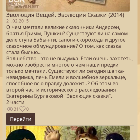
Эволюция Вещей. Эволюция Сказки (2014)
21.02.2015
О чем мечтали великие сказочники Андерсен,
братья Гримм, Пушкин? Существуют ли на самом
деле ступа Бабы-яги, сапоги-скороходы и другое
сказочное обмундирование? О том, как сказка
стала былью...
Волшебство - это не выдумка. Если очень захотеть,
можно изобрести многое о чем наши предки
только мечтали. Существуют ли сегодня шапка-
невидимка, печь Емели и волшебное зеркальце,
способное всю правду доложить? Об этом во
второй части исторического расследования
Екатерины Бурлаковой "Эволюция сказки".
2 части
31
0
Перейти