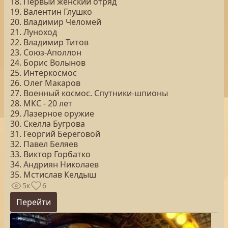
18. Первый женский отряд
19. Валентин Глушко
20. Владимир Челомей
21. Луноход
22. Владимир Титов
23. Союз-Аполлон
24. Борис Волынов
25. Интеркосмос
26. Олег Макаров
27. Военный космос. Спутники-шпионы
28. МКС - 20 лет
29. Лазерное оружие
30. Скелла Бугрова
31. Георгий Береговой
32. Павел Беляев
33. Виктор Горбатко
34. Андриян Николаев
35. Мстислав Келдыш
5к
6
Перейти