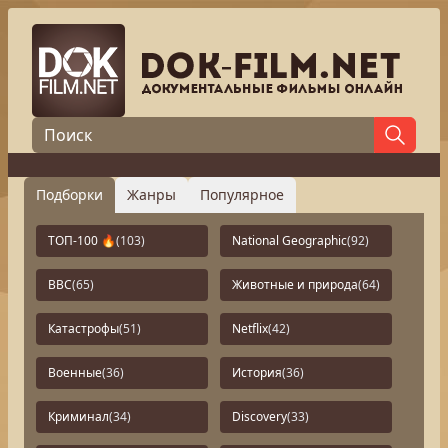
Подборки
Жанры
Популярное
ТОП-100 🔥
(103)
National Geographic
(92)
BBC
(65)
Животные и природа
(64)
Катастрофы
(51)
Netflix
(42)
Военные
(36)
История
(36)
Криминал
(34)
Discovery
(33)