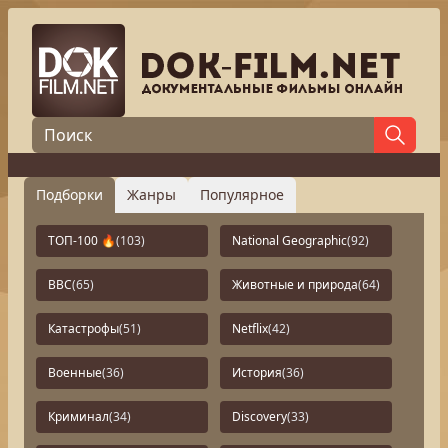
Подборки
Жанры
Популярное
ТОП-100 🔥
(103)
National Geographic
(92)
BBC
(65)
Животные и природа
(64)
Катастрофы
(51)
Netflix
(42)
Военные
(36)
История
(36)
Криминал
(34)
Discovery
(33)