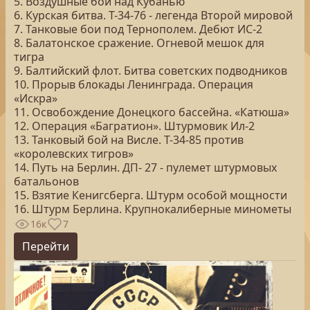
5. Воздушные бои над Кубанью
6. Курская битва. Т-34-76 - легенда Второй мировой
7. Танковые бои под Тернополем. Дебют ИС-2
8. Балатонское сражение. Огневой мешок для
тигра
9. Балтийский флот. Битва советских подводников
10. Прорыв блокады Ленинграда. Операция
«Искра»
11. Освобождение Донецкого бассейна. «Катюша»
12. Операция «Багратион». Штурмовик Ил-2
13. Танковый бой на Висле. Т-34-85 против
«королевских тигров»
14. Путь на Берлин. ДП- 27 - пулемет штурмовых
батальонов
15. Взятие Кенигсберга. Штурм особой мощности
16. Штурм Берлина. Крупнокалиберные минометы
16к
7
Перейти