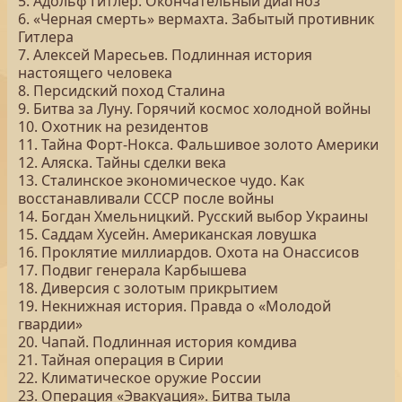
5. Адольф Гитлер. Окончательный диагноз
6. «Черная смерть» вермахта. Забытый противник
Гитлера
7. Алексей Маресьев. Подлинная история
настоящего человека
8. Персидский поход Сталина
9. Битва за Луну. Горячий космос холодной войны
10. Охотник на резидентов
11. Тайна Форт-Нокса. Фальшивое золото Америки
12. Аляска. Тайны сделки века
13. Сталинское экономическое чудо. Как
восстанавливали СССР после войны
14. Богдан Хмельницкий. Русский выбор Украины
15. Саддам Хусейн. Американская ловушка
16. Проклятие миллиардов. Охота на Онассисов
17. Подвиг генерала Карбышева
18. Диверсия с золотым прикрытием
19. Некнижная история. Правда о «Молодой
гвардии»
20. Чапай. Подлинная история комдива
21. Тайная операция в Сирии
22. Климатическое оружие России
23. Операция «Эвакуация». Битва тыла