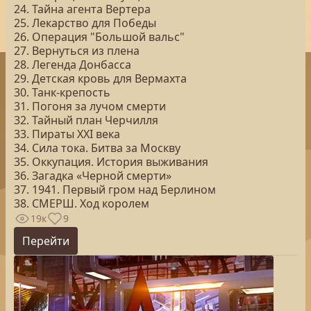
24. Тайна агента Вертера
25. Лекарство для Победы
26. Операция "Большой вальс"
27. Вернуться из плена
28. Легенда Донбасса
29. Детская кровь для Вермахта
30. Танк-крепость
31. Погоня за лучом смерти
32. Тайный план Черчилля
33. Пираты ХХI века
34. Сила тока. Битва за Москву
35. Оккупация. История выживания
36. Загадка «Черной смерти»
37. 1941. Первый гром над Берлином
38. СМЕРШ. Ход королем
19к
9
Перейти