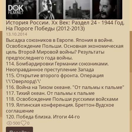
История России. Хх Век: Раздел 24 - 1944 Год.
На Пороге Победы (2012-2013)
13.10.2014
Высадка союзников в Европе. Япония в войне.
Освобождение Польши. Основная экономическая
цель Второй Мировой войны? Результаты
предпоследнего года войны.
114. Бомбардировки Германии союзниками.
Неоправданное преступление Запада
115. Открытие второго фронта. Операция
\'\'Оверлорд\'\'
116. Война на Тихом океане. "От пальмы к пальме"
117. Тихий океан. От пальмы к пальме
118. Освобождение Польши русскими войсками
119. Ялтинская конференция. Бреттон-Вудское
соглашение
120. Победа близка. Итоги 44-го
500
0