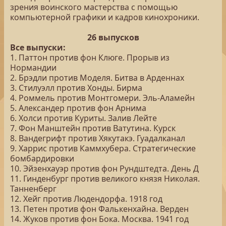
зрения воинского мастерства с помощью
компьютерной графики и кадров кинохроники.
26 выпусков
Все выпуски:
1. Паттон против фон Клюге. Прорыв из
Нормандии
2. Брэдли против Моделя. Битва в Арденнах
3. Стилуэлл против Хонды. Бирма
4. Роммель против Монтгомери. Эль-Аламейн
5. Александер против фон Арнима
6. Холси против Куриты. Залив Лейте
7. Фон Манштейн против Ватутина. Курск
8. Вандегрифт против Хякутакэ. Гуадалканал
9. Харрис против Каммхубера. Стратегические
бомбардировки
10. Эйзенхауэр против фон Рундштедта. День Д
11. Гинденбург против великого князя Николая.
Танненберг
12. Хейг против Людендорфа. 1918 год
13. Петен против фон Фалькенхайна. Верден
14. Жуков против фон Бока. Москва. 1941 год