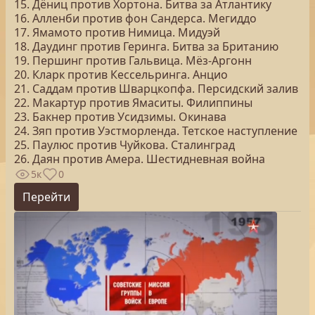
15. Дёниц против Хортона. Битва за Атлантику
16. Алленби против фон Сандерса. Мегиддо
17. Ямамото против Нимица. Мидуэй
18. Даудинг против Геринга. Битва за Британию
19. Першинг против Гальвица. Мёз-Аргонн
20. Кларк против Кессельринга. Анцио
21. Саддам против Шварцкопфа. Персидский залив
22. Макартур против Ямаситы. Филиппины
23. Бакнер против Усидзимы. Окинава
24. Зяп против Уэстморленда. Тетское наступление
25. Паулюс против Чуйкова. Сталинград
26. Даян против Амера. Шестидневная война
5к
0
Перейти