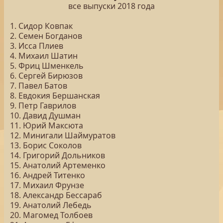
все выпуски 2018 года
1. Сидор Ковпак
2. Семен Богданов
3. Исса Плиев
4. Михаил Шатин
5. Фриц Шменкель
6. Сергей Бирюзов
7. Павел Батов
8. Евдокия Бершанская
9. Петр Гаврилов
10. Давид Душман
11. Юрий Максюта
12. Минигали Шаймуратов
13. Борис Соколов
14. Григорий Дольников
15. Анатолий Артеменко
16. Андрей Титенко
17. Михаил Фрунзе
18. Александр Бессараб
19. Анатолий Лебедь
20. Магомед Толбоев