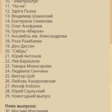
10. "Электроклуб"
11. "На-на"
12. Эдита Пьеха
13. Владимир Шаинский
14. Екатерина Семенова
15. Олег Анофриев
16. Группа «Мираж»
17. Ансамбль им. Александрова
18. Роза Рымбаева
19. Джо Дассен
20. "Сябры"
21. Юрий Антонов
22. Лев Барашков
23. Тамара Миансарова
24. Людмила Сенчина
25. Виктор Цой
26. Любовь Казарновская
27. Иосиф Кобзон
28. Юрий Саульский
29. Новогодний выпуск
Плюс выпуски:
30. Муслим Магомаев