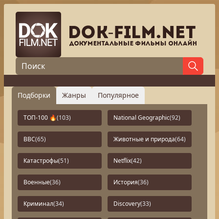
Подборки
Жанры
Популярное
ТОП-100 🔥
(103)
National Geographic
(92)
BBC
(65)
Животные и природа
(64)
Катастрофы
(51)
Netflix
(42)
Военные
(36)
История
(36)
Криминал
(34)
Discovery
(33)