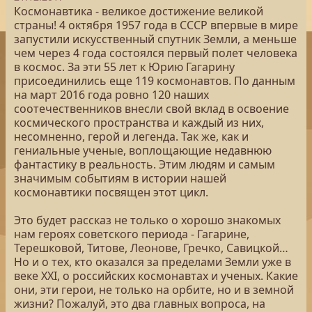
Космонавтика - великое достижение великой
страны! 4 октября 1957 года в СССР впервые в мире
запустили искусственный спутник Земли, а меньше
чем через 4 года состоялся первый полет человека
в космос. За эти 55 лет к Юрию Гагарину
присоединились еще 119 космонавтов. По данным
на март 2016 года ровно 120 наших
соотечественников внесли свой вклад в освоение
космического пространства и каждый из них,
несомненно, герой и легенда. Так же, как и
гениальные ученые, воплощающие недавнюю
фантастику в реальность. Этим людям и самым
значимым событиям в истории нашей
космонавтики посвящен этот цикл.
Это будет рассказ не только о хорошо знакомых
нам героях советского периода - Гагарине,
Терешковой, Титове, Леонове, Гречко, Савицкой…
Но и о тех, кто оказался за пределами Земли уже в
веке XXI, о российских космонавтах и ученых. Какие
они, эти герои, не только на орбите, но и в земной
жизни? Пожалуй, это два главных вопроса, на