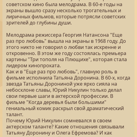
советском кино была мелодрама. В 60-е годы на
экраны вышло сразу несколько трогательных и
лиричных фильмов, которые потрясли советских
зрителей до глубины души.
Мелодрама режиссера Георгия Натансона "Еще
раз про любовь" вышла на экраны в 1968 году. До
этого никто не говорил о любви так искренне и
откровенно. В этом же году состоялась премьера
картины "Три тополя на Плющихе", которая стала
лидером кинопроката.
Как и в "Еще раз про любовь", главную роль в
фильме исполнила Татьяна Доронина. В 60-х, когда
звезда Татьяны Дорониной уже ярко сияла на
небосклоне славы, Юрий Никулин только делал
свои первые шаги в актерской профессии. В
фильме "Когда деревья были большими"
гениальный комик раскрыл свой драматический
талант.
Почему Юрий Никулин сомневался в своем
актерском таланте? Какие отношения связывали
Татьяну Доронину и Олега Ефремова? И как