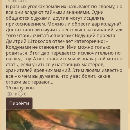
14.03.2015
В разных уголках земли их называют по-своему, но
все они владеют тайными знаниями. Одни
общаются с духами, другие могут исцелять
прикосновением. Можно ли обрести дар колдуна?
Достаточно ли выучить несколько заклинаний, для
того чтобы считаться магом? Ведущий проекта
Дмитрий Штоколов отвечает категорично: –
Колдунами не становятся. Ими можно только
родиться. Этот дар передается исключительно по
наследству. А вот травником или знахаркой можно
стать, если учиться у настоящих мастеров,
хранителей древних знаний. Этим людям известно
все – о чем вы думаете, что у вас болит, какие
страхи вас терзают...
16 выпусков
1к
0
Перейти