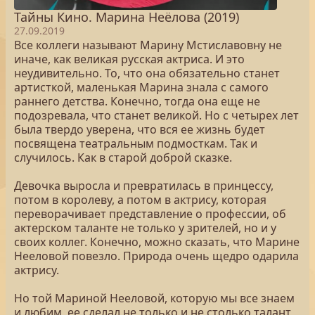
Тайны Кино. Марина Неёлова (2019)
27.09.2019
Все коллеги называют Марину Мстиславовну не
иначе, как великая русская актриса. И это
неудивительно. То, что она обязательно станет
артисткой, маленькая Марина знала с самого
раннего детства. Конечно, тогда она еще не
подозревала, что станет великой. Но с четырех лет
была твердо уверена, что вся ее жизнь будет
посвящена театральным подмосткам. Так и
случилось. Как в старой доброй сказке.
Девочка выросла и превратилась в принцессу,
потом в королеву, а потом в актрису, которая
переворачивает представление о профессии, об
актерском таланте не только у зрителей, но и у
своих коллег. Конечно, можно сказать, что Марине
Нееловой повезло. Природа очень щедро одарила
актрису.
Но той Мариной Нееловой, которую мы все знаем
и любим, ее сделал не только и не столько талант,