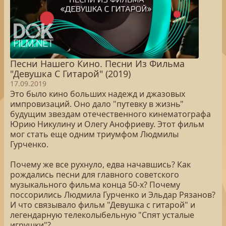
Песни Нашего Кино. Песни Из Фильма
"Девушка С Гитарой" (2019)
17.09.2019
Это было кино больших надежд и джазовых
импровизаций. Оно дало "путевку в жизнь"
будущим звездам отечественного кинематографа
Юрию Никулину и Олегу Анофриеву. Этот фильм
мог стать еще одним триумфом Людмилы
Гурченко.
Почему же все рухнуло, едва начавшись? Как
рождались песни для главного советского
музыкального фильма конца 50-х? Почему
поссорились Людмила Гурченко и Эльдар Рязанов?
И что связывало фильм "Девушка с гитарой" и
легендарную телеколыбельную "Спят усталые
игрушки"?